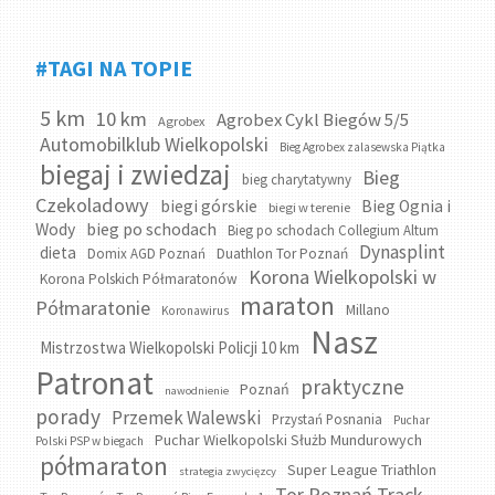
#TAGI NA TOPIE
5 km
10 km
Agrobex Cykl Biegów 5/5
Agrobex
Automobilklub Wielkopolski
Bieg Agrobex zalasewska Piątka
biegaj i zwiedzaj
Bieg
bieg charytatywny
Czekoladowy
biegi górskie
Bieg Ognia i
biegi w terenie
bieg po schodach
Wody
Bieg po schodach Collegium Altum
Dynasplint
dieta
Domix AGD Poznań
Duathlon Tor Poznań
Korona Wielkopolski w
Korona Polskich Półmaratonów
maraton
Półmaratonie
Millano
Koronawirus
Nasz
Mistrzostwa Wielkopolski Policji 10 km
Patronat
praktyczne
Poznań
nawodnienie
porady
Przemek Walewski
Przystań Posnania
Puchar
Puchar Wielkopolski Służb Mundurowych
Polski PSP w biegach
półmaraton
Super League Triathlon
strategia zwycięzcy
Tor Poznań Track