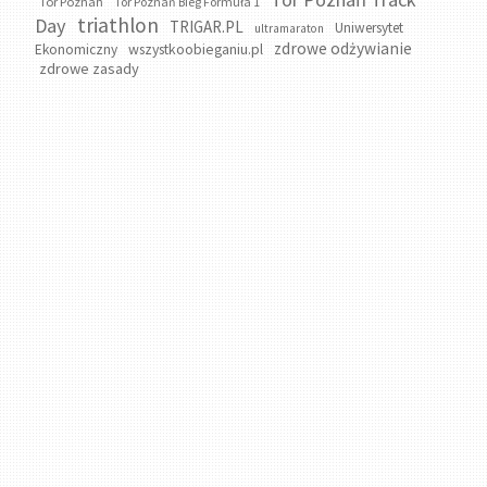
Tor Poznań
Tor Poznań Bieg Formuła 1
triathlon
Day
TRIGAR.PL
Uniwersytet
ultramaraton
zdrowe odżywianie
wszystkoobieganiu.pl
Ekonomiczny
zdrowe zasady