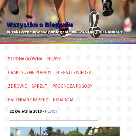
Wszystko o Bieganiu
#Praktyczne #porady #bieganie #WSZYSTKOOBIEGANIU.PL
STRONA GŁÓWNA
NEWSY
PRAKTYCZNE PORADY
BIEGAJ I ZWIEDZAJ
ZDROWIE
SPRZĘT
PROGNOZA POGODY
KALENDARZ IMPREZ
REDAKCJA
22 kwietnia 2018 -
NEWSY