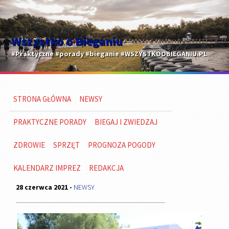
Wszystko o Bieganiu
#Praktyczne #porady #bieganie #WSZYSTKOOBIEGANIU.PL
STRONA GŁÓWNA
NEWSY
PRAKTYCZNE PORADY
BIEGAJ I ZWIEDZAJ
ZDROWIE
SPRZĘT
PROGNOZA POGODY
KALENDARZ IMPREZ
REDAKCJA
28 czerwca 2021 -
NEWSY