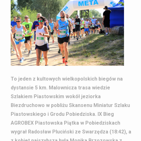
To jeden z kultowych wielkopolskich biegów na
dystansie 5 km. Malownicza trasa wiedzie
Szlakiem Piastowskim wokół jeziorka
Biezdruchowo w pobliżu Skansenu Miniatur Szlaku
Piastowskiego i Grodu Pobiedziska. IX Bieg
AGROBEX Piastowska Piątka w Pobiedziskach
wygrał Radosław Pluciński ze Swarzędza (18:42), a
z kobiet najszybsza była Monika Brzozowska z