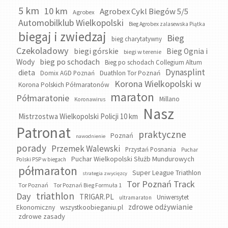
5 km
10 km
Agrobex Cykl Biegów 5/5
Agrobex
Automobilklub Wielkopolski
Bieg Agrobex zalasewska Piątka
biegaj i zwiedzaj
Bieg
bieg charytatywny
Czekoladowy
biegi górskie
Bieg Ognia i
biegi w terenie
bieg po schodach
Wody
Bieg po schodach Collegium Altum
Dynasplint
dieta
Domix AGD Poznań
Duathlon Tor Poznań
Korona Wielkopolski w
Korona Polskich Półmaratonów
maraton
Półmaratonie
Millano
Koronawirus
Nasz
Mistrzostwa Wielkopolski Policji 10 km
Patronat
praktyczne
Poznań
nawodnienie
porady
Przemek Walewski
Przystań Posnania
Puchar
Puchar Wielkopolski Służb Mundurowych
Polski PSP w biegach
półmaraton
Super League Triathlon
strategia zwycięzcy
Tor Poznań Track
Tor Poznań
Tor Poznań Bieg Formuła 1
triathlon
Day
TRIGAR.PL
Uniwersytet
ultramaraton
zdrowe odżywianie
wszystkoobieganiu.pl
Ekonomiczny
zdrowe zasady