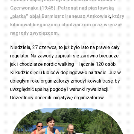
Czerwonaka (19:45). Patronat nad piastowską
„piątką” objął Burmistrz Ireneusz Antkowiak
,
który
kibicował biegaczom i chodziarzom oraz wręczał
nagrody zwycięzcom.
Niedziela, 27 czerwca, to już było lato na prawie cały
regulator. Na zawody zapisali się zarówno biegacze,
jak i chodziarze nordic walking – łącznie 120 osób.
Kilkudziesięciu kibiców dopingowało na trasie. Już w
ubiegłym roku organizatorzy zmodyfikowali trasę, by
uwzględnić upalną pogodę i warunki rywalizacji.
Uczestnicy docenili inicjatywę organizatorów.