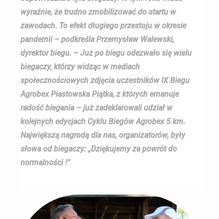
wyraźnie, że trudno zmobilizować do startu w
zawodach. To efekt długiego przestoju w okresie
pandemii – podkreśla Przemysław Walewski,
dyrektor biegu. – Już po biegu odezwało się wielu
biegaczy, którzy widząc w mediach
społecznościowych zdjęcia uczestników IX Biegu
Agrobex Piastowska Piątka, z których emanuje
radość biegania – już zadeklarowali udział w
kolejnych edycjach Cyklu Biegów Agrobex 5 km.
Największą nagrodą dla nas, organizatorów, były
słowa od biegaczy:
„Dziękujemy za powrót do
normalności !”