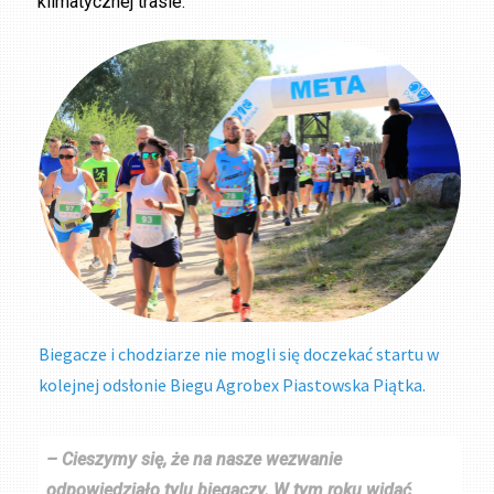
klimatycznej trasie.
Biegacze i chodziarze nie mogli się doczekać startu w
kolejnej odsłonie Biegu Agrobex Piastowska Piątka.
– Cieszymy się, że na nasze wezwanie
odpowiedziało tylu biegaczy. W tym roku widać