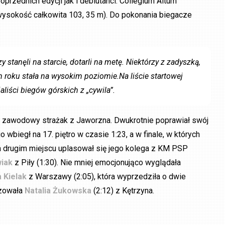
oprzednich edycji jak i debiutanci. Collegium Altum
ysokość całkowita 103, 35 m). Do pokonania biegacze
stanęli na starcie, dotarli na metę. Niektórzy z zadyszką,
 roku stała na wysokim poziomie.Na liście startowej
liści biegów górskich z „cywila”.
, zawodowy strażak z Jaworzna. Dwukrotnie poprawiał swój
wbiegł na 17. piętro w czasie 1:23, a w finale, w których
a drugim miejscu uplasował się jego kolega z KM PSP
iak
z Piły (1:30). Nie mniej emocjonująco wyglądała
 Kielak
z Warszawy (2:05), która wyprzedziła o dwie
szowała
Natalia Żukowska
(2:12) z Kętrzyna.