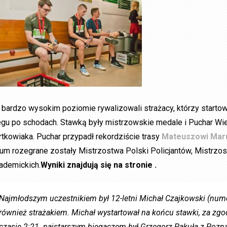
 bardzo wysokim poziomie rywalizowali strażacy, którzy starto
egu po schodach. Stawką były mistrzowskie medale i Puchar W
rtkowiaka. Puchar przypadł rekordziście trasy
Mateuszowi Mar
tum rozegrane zostały Mistrzostwa Polski Policjantów, Mistrzo
ademickich.
Wyniki znajdują się na
stronie .
Najmłodszym uczestnikiem był 12-letni Michał Czajkowski (nume
również strażakiem. Michał wystartował na końcu stawki, za zgo
czasie 2:21. najstarszym biegaczem był Grzegorz Pakuła z Poznani