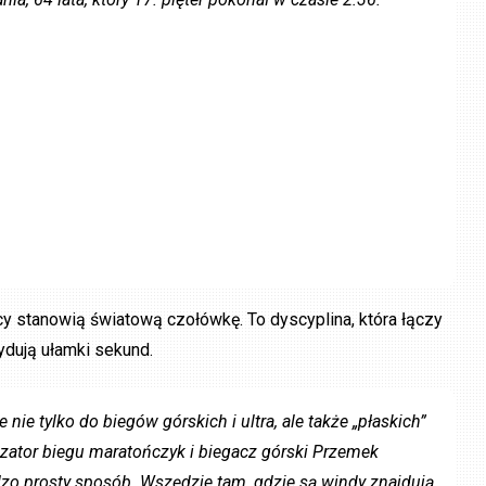
cy stanowią światową czołówkę. To dyscyplina, która łączy
ydują ułamki sekund.
ie tylko do biegów górskich i ultra, ale także „płaskich”
zator biegu maratończyk i biegacz górski Przemek
zo prosty sposób. Wszędzie tam, gdzie są windy znajdują