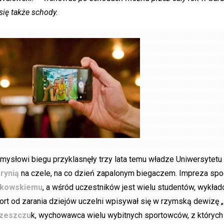
się także schody.
mysłowi biegu przyklasnęły trzy lata temu władze Uniwersytet
rynią
na czele, na co dzień zapalonym biegaczem. Impreza spo
kowskiemu
, a wśród uczestników jest wielu studentów, wyk
ort od zarania dziejów uczelni wpisywał się w rzymską dewizę 
zeszczu
k, wychowawca wielu wybitnych sportowców, z których w