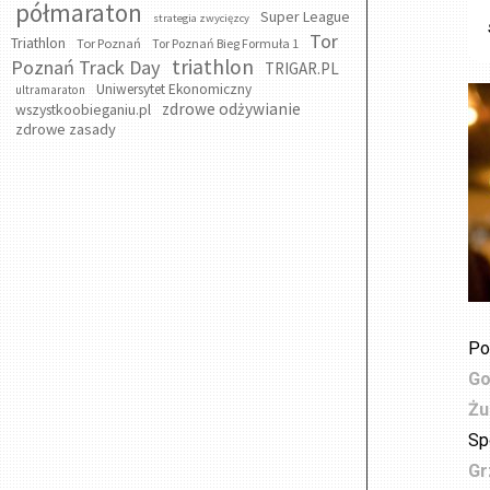
półmaraton
Super League
strategia zwycięzcy
Tor
Triathlon
Tor Poznań
Tor Poznań Bieg Formuła 1
triathlon
Poznań Track Day
TRIGAR.PL
Uniwersytet Ekonomiczny
ultramaraton
zdrowe odżywianie
wszystkoobieganiu.pl
zdrowe zasady
Po
Go
Żu
Sp
Gr