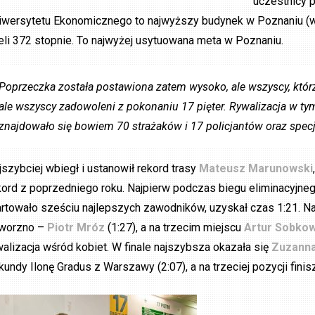
uczestnicy p
iwersytetu Ekonomicznego to najwyższy budynek w Poznaniu (w
eli 372 stopnie. To najwyżej usytuowana meta w Poznaniu.
Poprzeczka została postawiona zatem wysoko, ale wszyscy, którzy 
ale wszyscy zadowoleni z pokonaniu 17 pięter. Rywalizacja w tym
znajdowało się bowiem 70 strażaków i 17 policjantów oraz specja
jszybciej wbiegł i ustanowił rekord trasy
Mateusz Marunowski
kord z poprzedniego roku. Najpierw podczas biegu eliminacyjnego 
artowało sześciu najlepszych zawodników, uzyskał czas 1:21. N
worzno –
Piotr Mróz
(1:27), a na trzecim miejscu
Artur Sobkow
walizacja wśród kobiet. W finale najszybsza okazała się
Zuzanna
kundy Ilonę Gradus z Warszawy (2:07), a na trzeciej pozycji fini