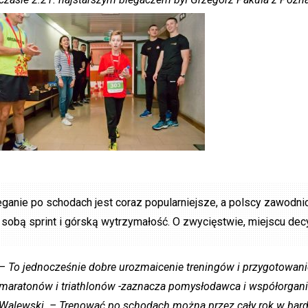
eganie po schodach jest coraz popularniejsze, a polscy zawodni
 sobą sprint i górską wytrzymałość. O zwycięstwie, miejscu dec
– To jednocześnie dobre urozmaicenie treningów i przygotowanie n
maratonów i triathlonów -zaznacza pomysłodawca i współorgani
Walewski. – Trenować po schodach można przez cały rok w bard