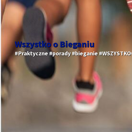
Wszystko o Bieganiu
#Praktyczne #porady #bieganie #WSZYSTK