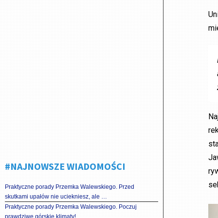
Un
mi
Na
re
st
Ja
#NAJNOWSZE WIADOMOŚCI
ry
se
Praktyczne porady Przemka Walewskiego. Przed
skutkami upałów nie uciekniesz, ale …
Praktyczne porady Przemka Walewskiego. Poczuj
prawdziwe górskie klimaty!