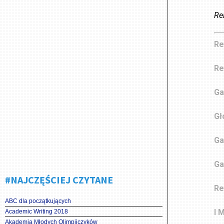
Re
Re
Re
Ga
Gł
Ga
Ga
#NAJCZĘŚCIEJ CZYTANE
Re
ABC dla początkujących
I 
Academic Writing 2018
Akademia Młodych Olimpijczyków