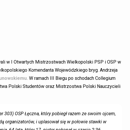
wali w I Otwartych Mistrzostwach Wielkopolski PSP i OSP w
ielkopolskiego Komendanta Wojewódzkiego bryg. Andrzeja
unowskiemu.
W ramach III Biegu po schodach Collegium
stwa Polski Studentów oraz Mistrzostwa Polski Nauczycieli
r 303) OSP Łęczna, który pobiegł razem ze swoim ojcem,
dą organizatorów, i uplasował się w połowie stawki w
a, 64 lata, który 17. pięter pokonał w czasie 2:36.