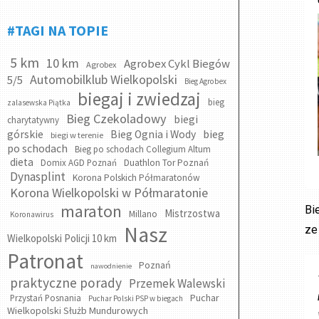
#TAGI NA TOPIE
5 km
10 km
Agrobex Cykl Biegów
Agrobex
Automobilklub Wielkopolski
5/5
Bieg Agrobex
biegaj i zwiedzaj
bieg
zalasewska Piątka
Bieg Czekoladowy
biegi
charytatywny
bieg
górskie
Bieg Ognia i Wody
biegi w terenie
po schodach
Bieg po schodach Collegium Altum
dieta
Domix AGD Poznań
Duathlon Tor Poznań
Dynasplint
Korona Polskich Półmaratonów
Korona Wielkopolski w Półmaratonie
maraton
Bi
Mistrzostwa
Millano
Koronawirus
Nasz
ze
Wielkopolski Policji 10 km
Patronat
Poznań
nawodnienie
praktyczne porady
Przemek Walewski
Puchar
Przystań Posnania
Puchar Polski PSP w biegach
Wielkopolski Służb Mundurowych