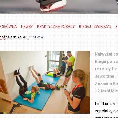
A GŁÓWNA
NEWSY
PRAKTYCZNE PORADY
BIEGAJ I ZWIEDZAJ
Z
października 2017 -
NEWSY
CJA
Najwyżej po
Biegu po s
rekordy tr
Jaworzna , 
Zuzanna Kie
12-letni Mi
Limit uczest
zapełniła, a