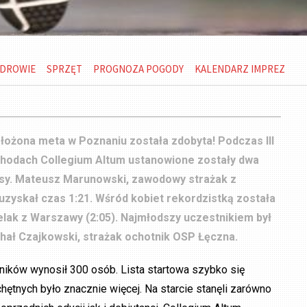
DROWIE
SPRZĘT
PROGNOZA POGODY
KALENDARZ IMPREZ
łożona meta w Poznaniu została zdobyta! Podczas III
chodach Collegium Altum ustanowione zostały dwa
asy. Mateusz Marunowski, zawodowy strażak z
uzyskał czas 1:21. Wśród kobiet rekordzistką została
lak z Warszawy (2:05). Najmłodszy uczestnikiem był
chał Czajkowski, strażak ochotnik OSP Łęczna.
ników wynosił 300 osób. Lista startowa szybko się
 chętnych było znacznie więcej. Na starcie stanęli zarówno