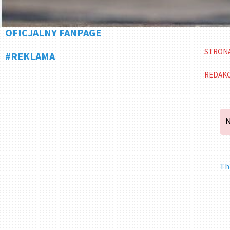
OFICJALNY FANPAGE
STRON
#REKLAMA
REDAK
N
Th