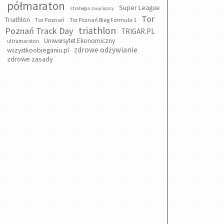
półmaraton
Super League
strategia zwycięzcy
Tor
Triathlon
Tor Poznań
Tor Poznań Bieg Formuła 1
triathlon
Poznań Track Day
TRIGAR.PL
Uniwersytet Ekonomiczny
ultramaraton
zdrowe odżywianie
wszystkoobieganiu.pl
zdrowe zasady