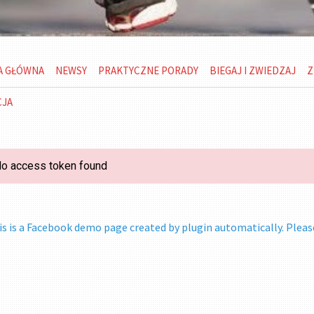
A GŁÓWNA
NEWSY
PRAKTYCZNE PORADY
BIEGAJ I ZWIEDZAJ
Z
CJA
o access token found
is is a Facebook demo page created by plugin automatically. Pleas