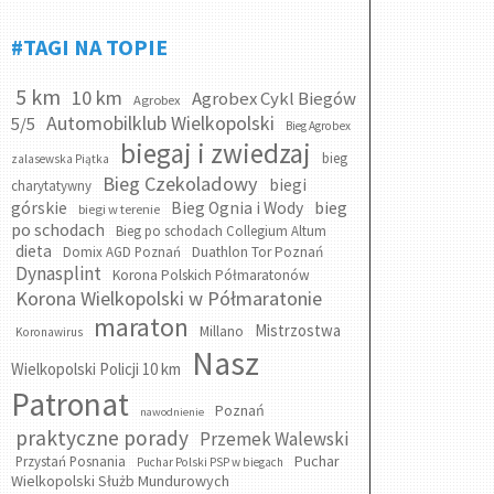
#TAGI NA TOPIE
5 km
10 km
Agrobex Cykl Biegów
Agrobex
Automobilklub Wielkopolski
5/5
Bieg Agrobex
biegaj i zwiedzaj
bieg
zalasewska Piątka
Bieg Czekoladowy
biegi
charytatywny
bieg
górskie
Bieg Ognia i Wody
biegi w terenie
po schodach
Bieg po schodach Collegium Altum
dieta
Domix AGD Poznań
Duathlon Tor Poznań
Dynasplint
Korona Polskich Półmaratonów
Korona Wielkopolski w Półmaratonie
maraton
Mistrzostwa
Millano
Koronawirus
Nasz
Wielkopolski Policji 10 km
Patronat
Poznań
nawodnienie
praktyczne porady
Przemek Walewski
Puchar
Przystań Posnania
Puchar Polski PSP w biegach
Wielkopolski Służb Mundurowych