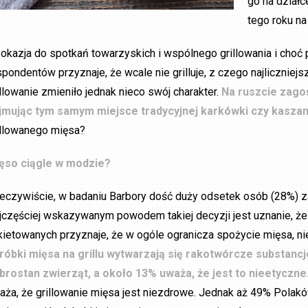
go na dział
tego roku na
 okazja do spotkań towarzyskich i wspólnego grillowania i choć p
spondentów przyznaje, że wcale nie grilluje, z czego najlicznie
illowanie zmieniło jednak nieco swój charakter.
Na ruszcie zago
jmując tym samym miejsce tradycyjnej karkówki czy kaszan
illowanego mięsa?
ęso ciągle w modzie?
eczywiście, w badaniu Barbory dość duży odsetek osób (28%) za
jczęściej wskazywanym powodem takiej decyzji jest uznanie, ż
kietowanych przyznaje, że w ogóle ogranicza spożycie mięsa, nie
róbki mięsa na grillu wytwarzają się rakotwórcze substanc
brostan zwierząt, a około 13% uważa, że jest to nieetyczne
aża, że grillowanie mięsa jest niezdrowe. Jednak aż 49% Polaków 