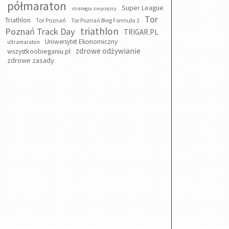
półmaraton
Super League
strategia zwycięzcy
Tor
Triathlon
Tor Poznań
Tor Poznań Bieg Formuła 1
triathlon
Poznań Track Day
TRIGAR.PL
Uniwersytet Ekonomiczny
ultramaraton
zdrowe odżywianie
wszystkoobieganiu.pl
zdrowe zasady