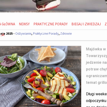
A GŁÓWNA
NEWSY
PRAKTYCZNE PORADY
BIEGAJ I ZWIEDZAJ
Z
aja 2025 -
Odżywianie
,
Praktyczne Porady
,
Zdrowie
CJA
Majówka w p
Towarzyszy
jedzenie na
potraw chęt
ograniczam
temat grill
Długi weeke
odpoczynku i