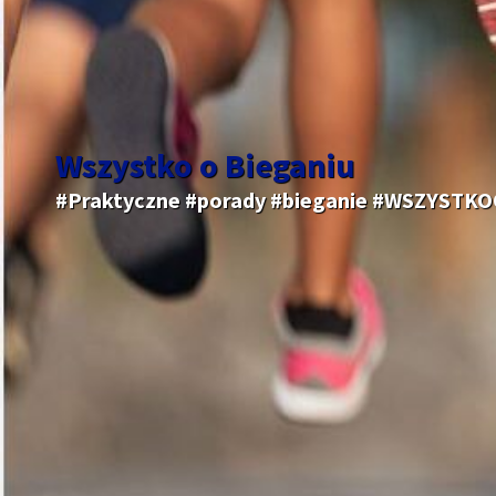
Wszystko o Bieganiu
#Praktyczne #porady #bieganie #WSZYSTK