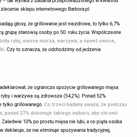
ce – tak wynika z badania przeprowadzonego w kwietniu
 zlecenie sklepu internetowego Barbora.pl.
adają głosy, że grillowanie jest niezdrowe, to tylko 6,7%
jszą grupę stanowią osoby po 50. roku życia. Współczesne
ściły ryby, owoce morza, warzywa, a nawet owoce,
ki.
Czy to oznacza, że odchodzimy od jedzenia
deklarował, że ogranicza spożycie grillowanego mięsa.
e ryby i warzywa są zdrowsze (54,2%). Ponad 52%
 tylko grillowanego.
Co trzeci badany uważa, że podczas
je, ponad 27% dokonuje takiego wyboru, aby chronić
.
Zaledwie 10% po prostu mięsa nie lubi, a co piąta osoba
deklaruje, że nie eliminuje spożywania tradycyjnej,