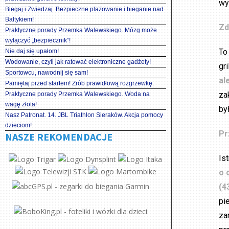
wy
Biegaj i Zwiedzaj. Bezpieczne plażowanie i bieganie nad
Bałtykiem!
Zd
Praktyczne porady Przemka Walewskiego. Mózg może
wyłączyć „bezpiecznik”!
To
Nie daj się upałom!
Wodowanie, czyli jak ratować elektroniczne gadżety!
gr
Sportowcu, nawodnij się sam!
al
Pamiętaj przed startem! Zrób prawidłową rozgrzewkę.
za
Praktyczne porady Przemka Walewskiego. Woda na
wagę złota!
by
Nasz Patronat. 14. JBL Triathlon Sieraków. Akcja pomocy
dzieciom!
Pr
NASZE REKOMENDACJE
Is
o 
(4
pi
za