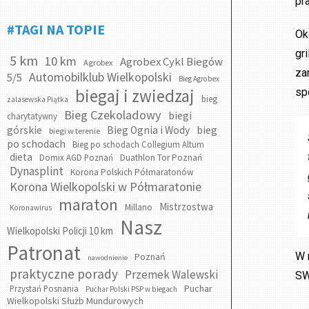
pr
#TAGI NA TOPIE
Ok
gr
5 km
10 km
Agrobex Cykl Biegów
Agrobex
za
Automobilklub Wielkopolski
5/5
Bieg Agrobex
biegaj i zwiedzaj
sp
bieg
zalasewska Piątka
Bieg Czekoladowy
biegi
charytatywny
bieg
górskie
Bieg Ognia i Wody
biegi w terenie
po schodach
Bieg po schodach Collegium Altum
dieta
Domix AGD Poznań
Duathlon Tor Poznań
Dynasplint
Korona Polskich Półmaratonów
Korona Wielkopolski w Półmaratonie
maraton
Mistrzostwa
Millano
Koronawirus
Nasz
Wielkopolski Policji 10 km
Patronat
W 
Poznań
nawodnienie
praktyczne porady
Przemek Walewski
SW
Puchar
Przystań Posnania
Puchar Polski PSP w biegach
Wielkopolski Służb Mundurowych