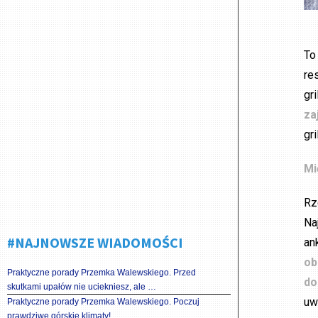
To
re
gr
za
gr
Mi
Rz
Na
#NAJNOWSZE WIADOMOŚCI
an
ob
Praktyczne porady Przemka Walewskiego. Przed
do
skutkami upałów nie uciekniesz, ale …
uw
Praktyczne porady Przemka Walewskiego. Poczuj
prawdziwe górskie klimaty!