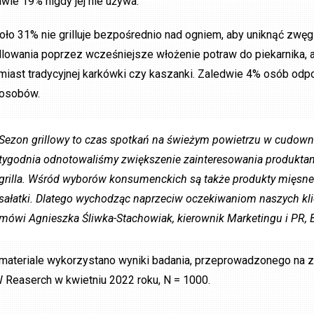
awie 19% nigdy jej nie używa.
oło 31% nie grilluje bezpośrednio nad ogniem, aby uniknąć zwęg
illowania poprzez wcześniejsze włożenie potraw do piekarnika, 
miast tradycyjnej karkówki czy kaszanki. Zaledwie 4% osób odp
osobów.
Sezon grillowy to czas spotkań na świeżym powietrzu w cudownej
tygodnia odnotowaliśmy zwiększenie zainteresowania produktami
grilla. Wśród wyborów konsumenckich są także produkty mięsne 
sałatki. Dlatego wychodząc naprzeciw oczekiwaniom naszych kl
mówi Agnieszka Śliwka-Stachowiak, kierownik Marketingu i PR, B
materiale wykorzystano wyniki badania, przeprowadzonego na zl
 Reaserch w kwietniu 2022 roku, N = 1000.