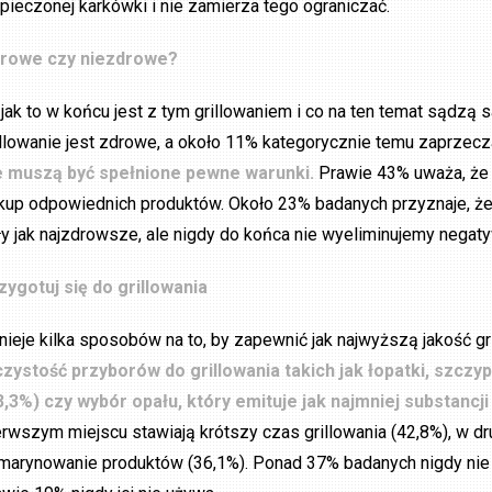
pieczonej karkówki i nie zamierza tego ograniczać.
rowe czy niezdrowe?
 jak to w końcu jest z tym grillowaniem i co na ten temat sądz
illowanie jest zdrowe, a około 11% kategorycznie temu zaprzecz
e muszą być spełnione pewne warunki.
Prawie 43% uważa, że 
kup odpowiednich produktów. Około 23% badanych przyznaje, ż
ły jak najzdrowsze, ale nigdy do końca nie wyeliminujemy nega
zygotuj się do grillowania
tnieje kilka sposobów na to, by zapewnić jak najwyższą jakość 
czystość przyborów do grillowania takich jak łopatki, szc
3,3%) czy wybór opału, który emituje jak najmniej substancj
erwszym miejscu stawiają krótszy czas grillowania (42,8%), w dru
marynowanie produktów (36,1%). Ponad 37% badanych nigdy nie do