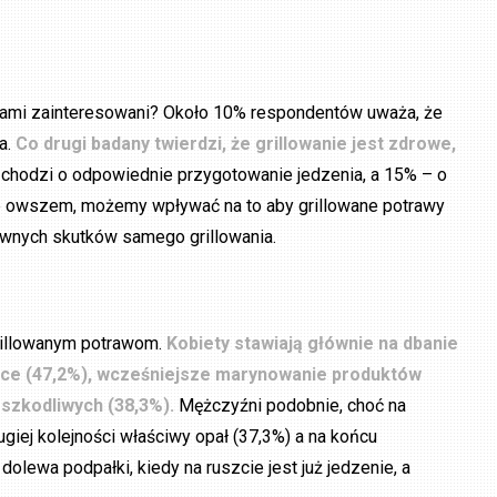
ą sami zainteresowani? Około 10% respondentów uważa, że
a.
Co drugi badany twierdzi, że grillowanie jest zdrowe,
chodzi o odpowiednie przygotowanie jedzenia, a 15% – o
e owszem, możemy wpływać na to aby grillowane potrawy
tywnych skutków samego grillowania.
grillowanym potrawom.
Kobiety stawiają głównie na dbanie
zypce (47,2%), wcześniejsze marynowanie produktów
i szkodliwych (38,3%).
Mężczyźni podobnie, choć na
giej kolejności właściwy opał (37,3%) a na końcu
lewa podpałki, kiedy na ruszcie jest już jedzenie, a