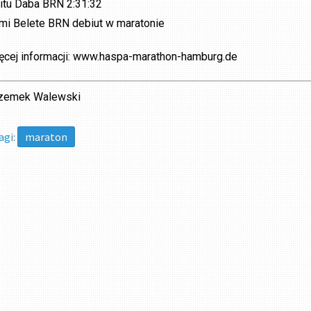
jitu Daba BRN 2:31:32
mi Belete BRN debiut w maratonie
ęcej informacji: www.haspa-marathon-hamburg.de
zemek Walewski
agi:
maraton