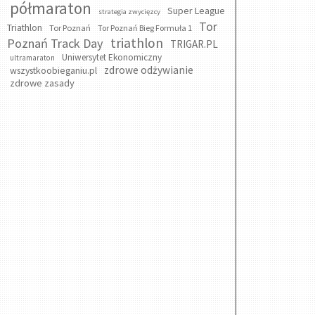
półmaraton
Super League
strategia zwycięzcy
Tor
Triathlon
Tor Poznań
Tor Poznań Bieg Formuła 1
triathlon
Poznań Track Day
TRIGAR.PL
Uniwersytet Ekonomiczny
ultramaraton
zdrowe odżywianie
wszystkoobieganiu.pl
zdrowe zasady