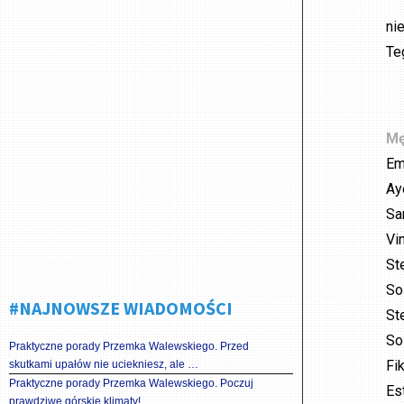
ni
Te
Mę
Em
Ay
Sa
Vi
St
So
#NAJNOWSZE WIADOMOŚCI
St
So
Praktyczne porady Przemka Walewskiego. Przed
Fi
skutkami upałów nie uciekniesz, ale …
Praktyczne porady Przemka Walewskiego. Poczuj
Es
prawdziwe górskie klimaty!