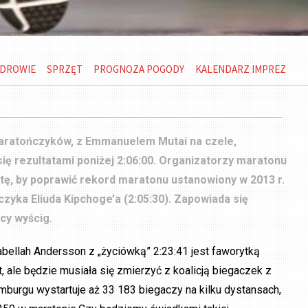
DROWIE
SPRZĘT
PROGNOZA POGODY
KALENDARZ IMPREZ
maratończyków, z Emmanuelem Mutai na czele,
się rezultatami poniżej 2:06:00. Organizatorzy maratonu
litę, by poprawić rekord maratonu ustanowiony w 2013 r.
czyka Eliuda Kipchoge’a (2:05:30). Zapowiada się
cy wyścig.
bellah Andersson z „życiówką” 2:23:41 jest faworytką
, ale będzie musiała się zmierzyć z koalicją biegaczek z
mburgu wystartuje aż 33 183 biegaczy na kilku dystansach,