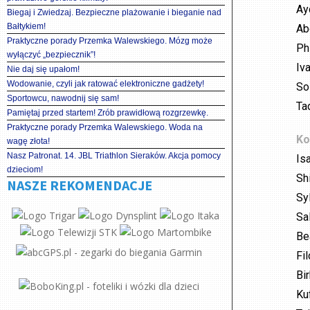
Ay
Biegaj i Zwiedzaj. Bezpieczne plażowanie i bieganie nad
Bałtykiem!
Ab
Praktyczne porady Przemka Walewskiego. Mózg może
Ph
wyłączyć „bezpiecznik”!
Iv
Nie daj się upałom!
Wodowanie, czyli jak ratować elektroniczne gadżety!
So
Sportowcu, nawodnij się sam!
Ta
Pamiętaj przed startem! Zrób prawidłową rozgrzewkę.
Praktyczne porady Przemka Walewskiego. Woda na
Ko
wagę złota!
Nasz Patronat. 14. JBL Triathlon Sieraków. Akcja pomocy
Is
dzieciom!
Sh
NASZE REKOMENDACJE
Sy
Sa
Be
Fi
Bi
Ku