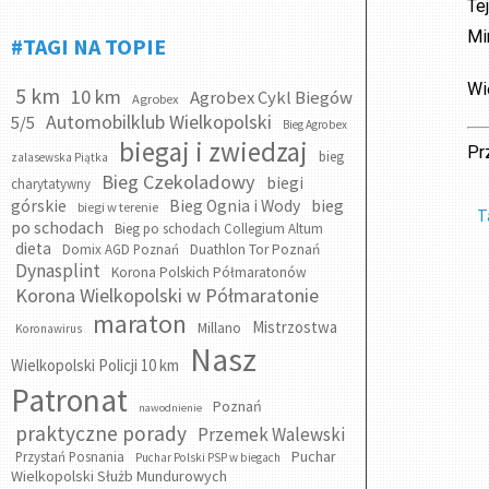
Te
Mi
#TAGI NA TOPIE
Wi
5 km
10 km
Agrobex Cykl Biegów
Agrobex
Automobilklub Wielkopolski
5/5
Bieg Agrobex
biegaj i zwiedzaj
Pr
bieg
zalasewska Piątka
Bieg Czekoladowy
biegi
charytatywny
bieg
górskie
Bieg Ognia i Wody
biegi w terenie
T
po schodach
Bieg po schodach Collegium Altum
dieta
Domix AGD Poznań
Duathlon Tor Poznań
Dynasplint
Korona Polskich Półmaratonów
Korona Wielkopolski w Półmaratonie
maraton
Mistrzostwa
Millano
Koronawirus
Nasz
Wielkopolski Policji 10 km
Patronat
Poznań
nawodnienie
praktyczne porady
Przemek Walewski
Puchar
Przystań Posnania
Puchar Polski PSP w biegach
Wielkopolski Służb Mundurowych