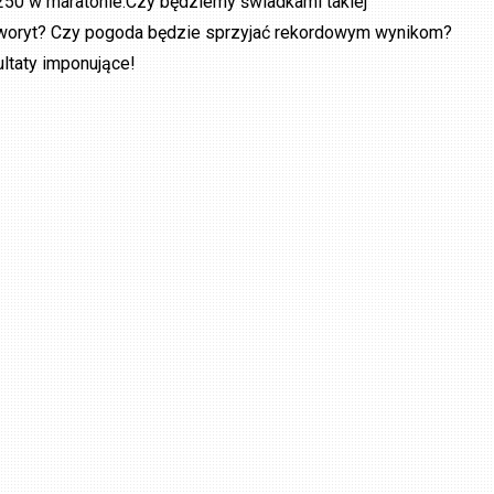
250 w maratonie.Czy będziemy świadkami takiej
 faworyt? Czy pogoda będzie sprzyjać rekordowym wynikom?
ultaty imponujące!