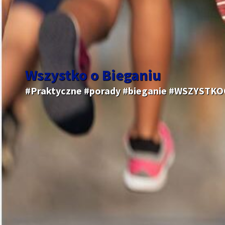
Wszystko o Bieganiu
#Praktyczne #porady #bieganie #WSZYSTK