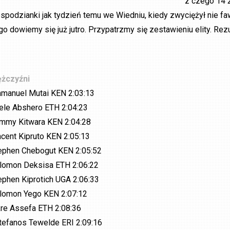
z czego 14 
espodzianki jak tydzień temu we Wiedniu, kiedy zwyciężył nie
go dowiemy się już jutro. Przypatrzmy się zestawieniu elity. Rez
żczyźni
manuel Mutai KEN 2:03:13
ele Abshero ETH 2:04:23
mmy Kitwara KEN 2:04:28
ncent Kipruto KEN 2:05:13
ephen Chebogut KEN 2:05:52
lomon Deksisa ETH 2:06:22
ephen Kiprotich UGA 2:06:33
lomon Yego KEN 2:07:12
kre Assefa ETH 2:08:36
tefanos Tewelde ERI 2:09:16