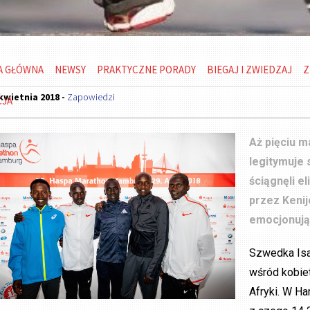
A GŁÓWNA
NEWSY
PRAKTYCZNE PORADY
BIEGAJ I ZWIEDZAJ
Z
kwietnia 2018 -
Zapowiedzi
CJA
Aż pięciu 
legitymuje 
ściągnęli e
przez Kenij
emocjonują
Szwedka Isa
wśród kobiet
Afryki. W Ha