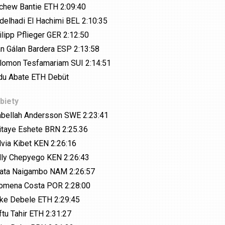
chew Bantie ETH 2:09:40
delhadi El Hachimi BEL 2:10:35
ilipp Pflieger GER 2:12:50
an Gálan Bardera ESP 2:13:58
lomon Tesfamariam SUI 2:14:51
du Abate ETH Debüt
biety
abellah Andersson SWE 2:23:41
itaye Eshete BRN 2:25.36
lvia Kibet KEN 2:26:16
lly Chepyego KEN 2:26:43
ata Naigambo NAM 2:26:57
lomena Costa POR 2:28:00
rke Debele ETH 2:29:45
ftu Tahir ETH 2:31:27