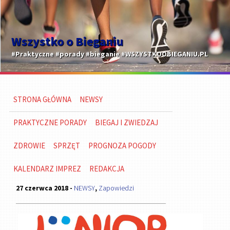
Wszystko o Bieganiu
#Praktyczne #porady #bieganie #WSZYSTKOOBIEGANIU.PL
STRONA GŁÓWNA
NEWSY
PRAKTYCZNE PORADY
BIEGAJ I ZWIEDZAJ
ZDROWIE
SPRZĘT
PROGNOZA POGODY
KALENDARZ IMPREZ
REDAKCJA
27 czerwca 2018 -
NEWSY
,
Zapowiedzi