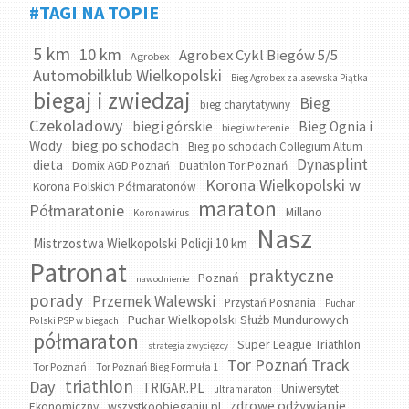
#TAGI NA TOPIE
5 km
10 km
Agrobex Cykl Biegów 5/5
Agrobex
Automobilklub Wielkopolski
Bieg Agrobex zalasewska Piątka
biegaj i zwiedzaj
Bieg
bieg charytatywny
Czekoladowy
biegi górskie
Bieg Ognia i
biegi w terenie
bieg po schodach
Wody
Bieg po schodach Collegium Altum
Dynasplint
dieta
Domix AGD Poznań
Duathlon Tor Poznań
Korona Wielkopolski w
Korona Polskich Półmaratonów
maraton
Półmaratonie
Millano
Koronawirus
Nasz
Mistrzostwa Wielkopolski Policji 10 km
Patronat
praktyczne
Poznań
nawodnienie
porady
Przemek Walewski
Przystań Posnania
Puchar
Puchar Wielkopolski Służb Mundurowych
Polski PSP w biegach
półmaraton
Super League Triathlon
strategia zwycięzcy
Tor Poznań Track
Tor Poznań
Tor Poznań Bieg Formuła 1
triathlon
Day
TRIGAR.PL
Uniwersytet
ultramaraton
zdrowe odżywianie
wszystkoobieganiu.pl
Ekonomiczny