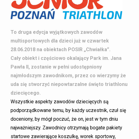
To druga edycja wyjątkowych zawodów
multisportowych dla dzieci już w czwartek
28.06.2018 na obiektach POSIR „Chwiałka”.
Cały obiekt i częściowo okalający Park im. Jana
Pawła II, zostanie w pełni udostępniony
najmłodszym zawodnikom, przez co wierzymy że
uda się stworzyć niepowtarzalne święto triathlonu
dziecięcego.
Wszystkie aspekty zawodów dziecięcych są
podporządkowane temu, by każdy uczestnik, czuł się
doceniony, by mógł poczuć, że on, jest w tym dniu
najważniejszy. Zawodnicy otrzymają bogate pakiety
startowe zawierające koszulkę, worek sportowy,