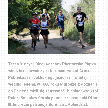
Trasa 9. edycji Biegi Agrobex Piastowska Piątka
wiedzie malowniczymi terenami wokół Grodu
Pobiedziska i pobliskiego jeziorka. To tutaj,
według legend, w 1000 roku w drodze z Poznania
do Gniezna mieli się zatrzymać i biesiadować król
Polski Bolesław Chrobry i cesarz niemiecki Otton
III. Imprezie patronuje Burmistrz Pobiedzisk