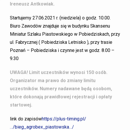
Ireneusz Antkowiak.
Startujemy 27.06.2021 r. (niedziela) o godz. 10.00.
Biuro Zawodów znajduje się w budynku Skansenu
Miniatur Szlaku Piastowskiego w Pobiedziskach, przy
ul. Fabrycznej ( Pobiedziska Letnisko ), przy trasie
Poznań – Pobiedziska i czynne jest w godz. 8.00 –
9.30
UWAGA! Limit uczestników wynosi 150 osób.
Organizator ma prawo do zmiany limitu
uczestników. Numery nadawane będą osobom,
które dokonają prawidłowej rejestracji i opłaty
startowej.
link do zapisów
https://plus-timing.pl/
…/bieg_agrobex_piastowska…/