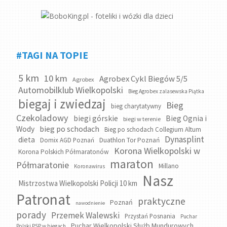
#TAGI NA TOPIE
5 km
10 km
Agrobex Cykl Biegów 5/5
Agrobex
Automobilklub Wielkopolski
Bieg Agrobex zalasewska Piątka
biegaj i zwiedzaj
Bieg
bieg charytatywny
Czekoladowy
biegi górskie
Bieg Ognia i
biegi w terenie
bieg po schodach
Wody
Bieg po schodach Collegium Altum
Dynasplint
dieta
Domix AGD Poznań
Duathlon Tor Poznań
Korona Wielkopolski w
Korona Polskich Półmaratonów
maraton
Półmaratonie
Millano
Koronawirus
Nasz
Mistrzostwa Wielkopolski Policji 10 km
Patronat
praktyczne
Poznań
nawodnienie
porady
Przemek Walewski
Przystań Posnania
Puchar
Puchar Wielkopolski Służb Mundurowych
Polski PSP w biegach