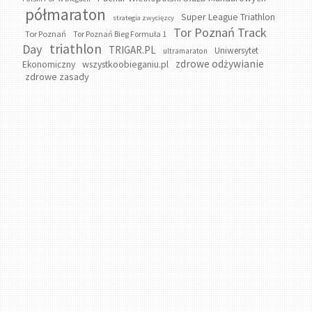
półmaraton
Super League Triathlon
strategia zwycięzcy
Tor Poznań Track
Tor Poznań
Tor Poznań Bieg Formuła 1
triathlon
Day
TRIGAR.PL
Uniwersytet
ultramaraton
zdrowe odżywianie
wszystkoobieganiu.pl
Ekonomiczny
zdrowe zasady