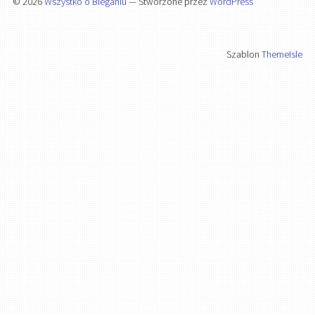
© 2026
Wszystko o Bieganiu
— Stworzone przez
WordPress
Szablon
ThemeIsle