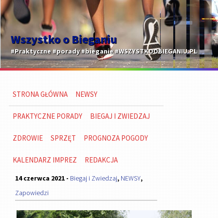
Wszystko o Bieganiu
#Praktyczne #porady #bieganie #WSZYSTKOOBIEGANIU.PL
STRONA GŁÓWNA
NEWSY
PRAKTYCZNE PORADY
BIEGAJ I ZWIEDZAJ
ZDROWIE
SPRZĘT
PROGNOZA POGODY
KALENDARZ IMPREZ
REDAKCJA
14 czerwca 2021 -
Biegaj i Zwiedzaj
,
NEWSY
,
Zapowiedzi