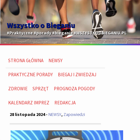
Wszystko o Bieganiu
#Praktyczne #porady #bieganie #WSZYSTKOOBIEGANIU.PL
STRONA GŁÓWNA
NEWSY
PRAKTYCZNE PORADY
BIEGAJ I ZWIEDZAJ
ZDROWIE
SPRZĘT
PROGNOZA POGODY
KALENDARZ IMPREZ
REDAKCJA
28 listopada 2024 -
NEWSY
,
Zapowiedzi