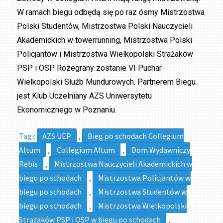
W ramach biegu odbędą się po raz ósmy Mistrzostwa
Polski Studentów, Mistrzostwa Polski Nauczycieli
Akademickich w towerrunning, Mistrzostwa Polski
Policjantów i Mistrzostwa Wielkopolski Strażaków
PSP i OSP. Rozegrany zostanie VI Puchar
Wielkopolski Służb Mundurowych. Partnerem Biegu
jest Klub Uczelniany AZS Uniwersytetu
Ekonomicznego w Poznaniu.
Tagi:
AZS UEP
,
Bieg po schodach Collegium
Altum
,
Collegium Altum
,
Dom Wydawniczy
Rebis
,
Mistrzostwa Nauczycieli Akademickich w
biegu po schodach
,
Mistrzostwa Policjantów w
biegu po schodach
,
Mistrzostwa Studentów w
biegu po schodach
,
Mistrzostwa Wielkopolski
Strażaków PSP i OSP w biegu po schodach
,