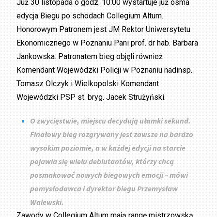
Już 30 listopada o godz. 10:00 wystartuje już ósma
edycja Biegu po schodach Collegium Altum.
Honorowym Patronem jest JM Rektor Uniwersytetu
Ekonomicznego w Poznaniu Pani prof. dr hab. Barbara
Jankowska. Patronatem bieg objęli również
Komendant Wojewódzki Policji w Poznaniu nadinsp.
Tomasz Olczyk i Wielkopolski Komendant
Wojewódzki PSP st. bryg. Jacek Strużyński.
O zwycięstwie, miejscu decydują ułamki sekund.
Finałowy bieg rozgrywany jest zawsze na bardzo
wysokim poziomie, a w każdej edycji na starcie
pojawia się wielu debiutantów, którzy chcą
posmakować nowych biegowych emocji – mówi
pomysłodawca i dyrektor biegu Przemysław
Walewski.
Zawody w Collegium Altum mają rangę mistrzowską.