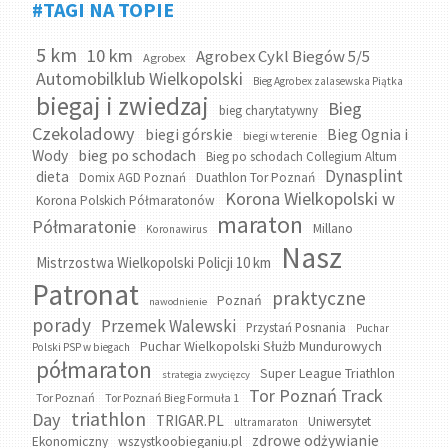
#TAGI NA TOPIE
5 km
10 km
Agrobex Cykl Biegów 5/5
Agrobex
Automobilklub Wielkopolski
Bieg Agrobex zalasewska Piątka
biegaj i zwiedzaj
Bieg
bieg charytatywny
Czekoladowy
biegi górskie
Bieg Ognia i
biegi w terenie
bieg po schodach
Wody
Bieg po schodach Collegium Altum
Dynasplint
dieta
Domix AGD Poznań
Duathlon Tor Poznań
Korona Wielkopolski w
Korona Polskich Półmaratonów
maraton
Półmaratonie
Millano
Koronawirus
Nasz
Mistrzostwa Wielkopolski Policji 10 km
Patronat
praktyczne
Poznań
nawodnienie
porady
Przemek Walewski
Przystań Posnania
Puchar
Puchar Wielkopolski Służb Mundurowych
Polski PSP w biegach
półmaraton
Super League Triathlon
strategia zwycięzcy
Tor Poznań Track
Tor Poznań
Tor Poznań Bieg Formuła 1
triathlon
Day
TRIGAR.PL
Uniwersytet
ultramaraton
zdrowe odżywianie
wszystkoobieganiu.pl
Ekonomiczny