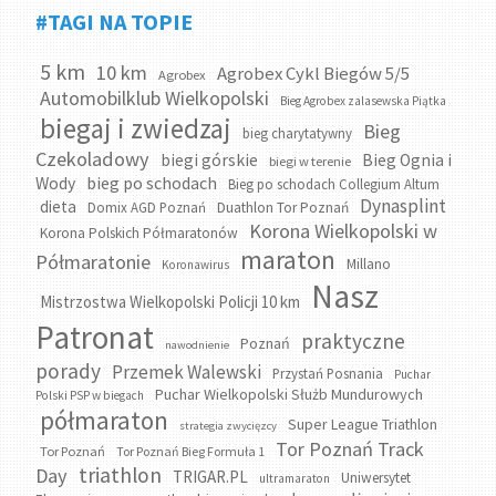
#TAGI NA TOPIE
5 km
10 km
Agrobex Cykl Biegów 5/5
Agrobex
Automobilklub Wielkopolski
Bieg Agrobex zalasewska Piątka
biegaj i zwiedzaj
Bieg
bieg charytatywny
Czekoladowy
biegi górskie
Bieg Ognia i
biegi w terenie
bieg po schodach
Wody
Bieg po schodach Collegium Altum
Dynasplint
dieta
Domix AGD Poznań
Duathlon Tor Poznań
Korona Wielkopolski w
Korona Polskich Półmaratonów
maraton
Półmaratonie
Millano
Koronawirus
Nasz
Mistrzostwa Wielkopolski Policji 10 km
Patronat
praktyczne
Poznań
nawodnienie
porady
Przemek Walewski
Przystań Posnania
Puchar
Puchar Wielkopolski Służb Mundurowych
Polski PSP w biegach
półmaraton
Super League Triathlon
strategia zwycięzcy
Tor Poznań Track
Tor Poznań
Tor Poznań Bieg Formuła 1
triathlon
Day
TRIGAR.PL
Uniwersytet
ultramaraton