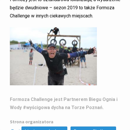
będzie dwudniowe – sezon 2019 to także Formoza
Challenge w innych ciekawych miejscach.
Formoza Challenge jest Partnerem Biegu Ognia i
Wody #wyścigowa dycha na Torze Poznań.
Strona organizatora