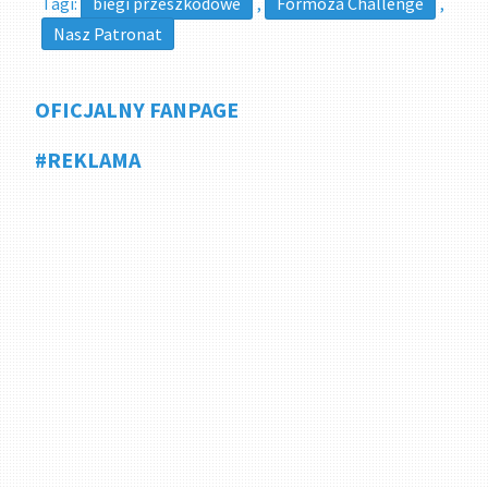
Tagi:
biegi przeszkodowe
,
Formoza Challenge
,
Nasz Patronat
OFICJALNY FANPAGE
#REKLAMA