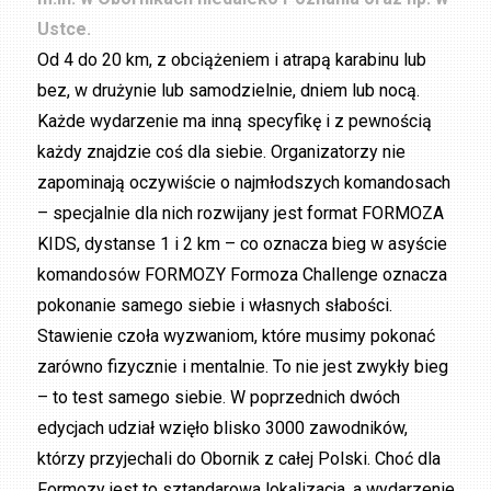
Ustce.
Od 4 do 20 km, z obciążeniem i atrapą karabinu lub
bez, w drużynie lub samodzielnie, dniem lub nocą.
Każde wydarzenie ma inną specyfikę i z pewnością
każdy znajdzie coś dla siebie. Organizatorzy nie
zapominają oczywiście o najmłodszych komandosach
– specjalnie dla nich rozwijany jest format FORMOZA
KIDS, dystanse 1 i 2 km – co oznacza bieg w asyście
komandosów FORMOZY Formoza Challenge oznacza
pokonanie samego siebie i własnych słabości.
Stawienie czoła wyzwaniom, które musimy pokonać
zarówno fizycznie i mentalnie. To nie jest zwykły bieg
– to test samego siebie. W poprzednich dwóch
edycjach udział wzięło blisko 3000 zawodników,
którzy przyjechali do Obornik z całej Polski. Choć dla
Formozy jest to sztandarowa lokalizacja, a wydarzenie