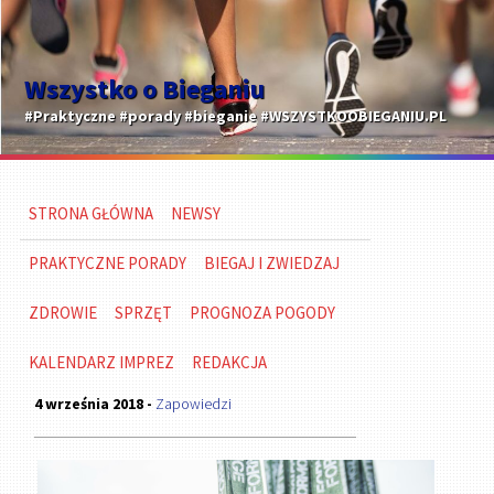
Wszystko o Bieganiu
#Praktyczne #porady #bieganie #WSZYSTKOOBIEGANIU.PL
STRONA GŁÓWNA
NEWSY
PRAKTYCZNE PORADY
BIEGAJ I ZWIEDZAJ
ZDROWIE
SPRZĘT
PROGNOZA POGODY
KALENDARZ IMPREZ
REDAKCJA
4 września 2018 -
Zapowiedzi