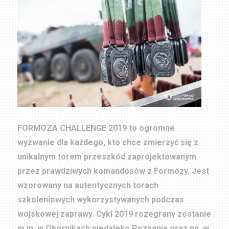
FORMOZA CHALLENGE 2019 to ogromne
wyzwanie dla każdego, kto chce zmierzyć się z
unikalnym torem przeszkód zaprojektowanym
przez prawdziwych komandosów z Formozy. Jest
wzorowany na autentycznych torach
szkoleniowych wykorzystywanych podczas
wojskowej zaprawy. Cykl 2019 rozegrany zostanie
m.in. w Obornikach niedaleko Poznania oraz np. w