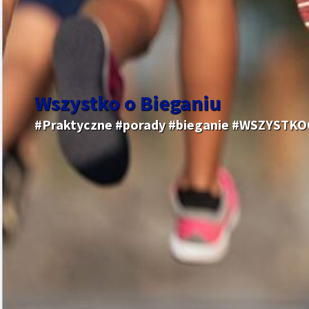
Wszystko o Bieganiu
#Praktyczne #porady #bieganie #WSZYSTK