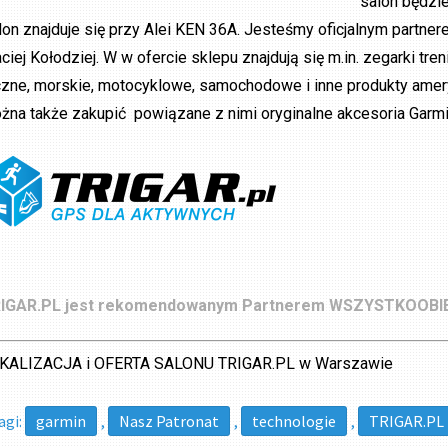
salon będzi
lon znajduje się przy Alei KEN 36A. Jesteśmy oficjalnym partne
ciej Kołodziej. W w ofercie sklepu znajdują się m.in. zegarki tr
czne, morskie, motocyklowe, samochodowe i inne produkty amer
żna także zakupić powiązane z nimi oryginalne akcesoria Garmin.
IGAR.PL jest rekomendowanym Partnerem WSZYSTKOOBIE
KALIZACJA i OFERTA SALONU TRIGAR.PL w Warszawie
agi:
garmin
,
Nasz Patronat
,
technologie
,
TRIGAR.PL