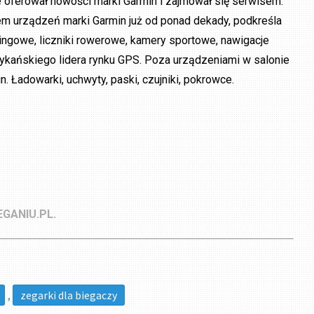
e oferował nowości marki Garmin i zajmował się serwisem.
rem urządzeń marki Garmin już od ponad dekady, podkreśla
eningowe, liczniki rowerowe, kamery sportowe, nawigacje
ykańskiego lidera rynku GPS. Poza urządzeniami w salonie
 Ładowarki, uchwyty, paski, czujniki, pokrowce.
GANIU.PL.
,
zegarki dla biegaczy