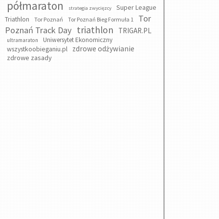
półmaraton
Super League
strategia zwycięzcy
Tor
Triathlon
Tor Poznań
Tor Poznań Bieg Formuła 1
triathlon
Poznań Track Day
TRIGAR.PL
Uniwersytet Ekonomiczny
ultramaraton
zdrowe odżywianie
wszystkoobieganiu.pl
zdrowe zasady