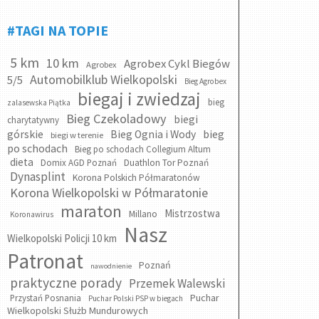
#TAGI NA TOPIE
5 km
10 km
Agrobex Cykl Biegów
Agrobex
Automobilklub Wielkopolski
5/5
Bieg Agrobex
biegaj i zwiedzaj
bieg
zalasewska Piątka
Bieg Czekoladowy
biegi
charytatywny
bieg
górskie
Bieg Ognia i Wody
biegi w terenie
po schodach
Bieg po schodach Collegium Altum
dieta
Domix AGD Poznań
Duathlon Tor Poznań
Dynasplint
Korona Polskich Półmaratonów
Korona Wielkopolski w Półmaratonie
maraton
Mistrzostwa
Millano
Koronawirus
Nasz
Wielkopolski Policji 10 km
Patronat
Poznań
nawodnienie
praktyczne porady
Przemek Walewski
Puchar
Przystań Posnania
Puchar Polski PSP w biegach
Wielkopolski Służb Mundurowych