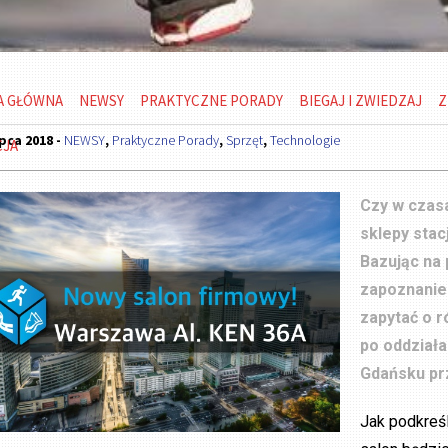
A GŁÓWNA
NEWSY
PRAKTYCZNE PORADY
BIEGAJ I ZWIEDZAJ
Z
ipca 2018 -
NEWSY
,
Praktyczne Porady
,
Sprzęt
,
Technologie
CJA
Czy w czasa
sklepy sta
Bazując na 
zapoznanie
zapytać o 
po oddziała
Gdańsku pr
Jak podkreśl