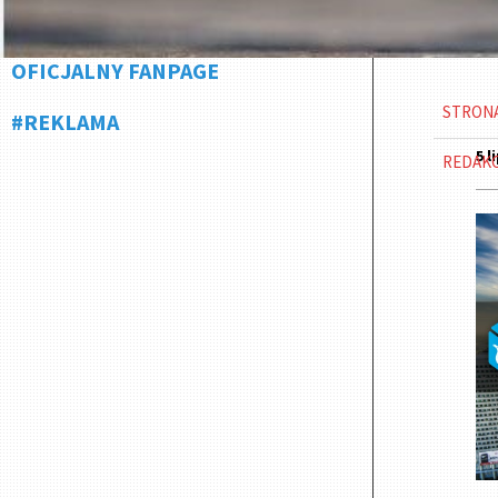
OFICJALNY FANPAGE
STRON
#REKLAMA
5 l
REDAK