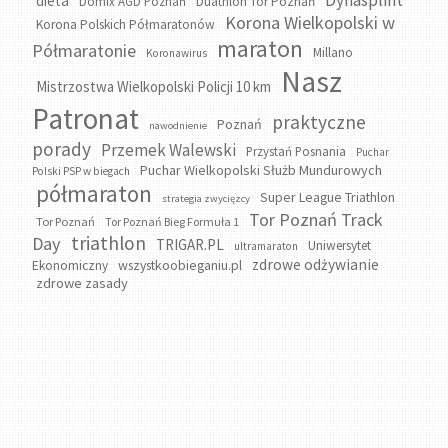
Dynasplint
dieta
Domix AGD Poznań
Duathlon Tor Poznań
Korona Wielkopolski w
Korona Polskich Półmaratonów
maraton
Półmaratonie
Millano
Koronawirus
Nasz
Mistrzostwa Wielkopolski Policji 10 km
Patronat
praktyczne
Poznań
nawodnienie
porady
Przemek Walewski
Przystań Posnania
Puchar
Puchar Wielkopolski Służb Mundurowych
Polski PSP w biegach
półmaraton
Super League Triathlon
strategia zwycięzcy
Tor Poznań Track
Tor Poznań
Tor Poznań Bieg Formuła 1
triathlon
Day
TRIGAR.PL
Uniwersytet
ultramaraton
zdrowe odżywianie
wszystkoobieganiu.pl
Ekonomiczny
zdrowe zasady