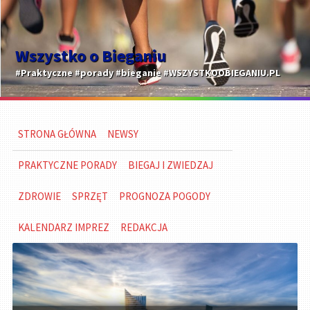
Wszystko o Bieganiu
#Praktyczne #porady #bieganie #WSZYSTKOOBIEGANIU.PL
STRONA GŁÓWNA
NEWSY
PRAKTYCZNE PORADY
BIEGAJ I ZWIEDZAJ
ZDROWIE
SPRZĘT
PROGNOZA POGODY
KALENDARZ IMPREZ
REDAKCJA