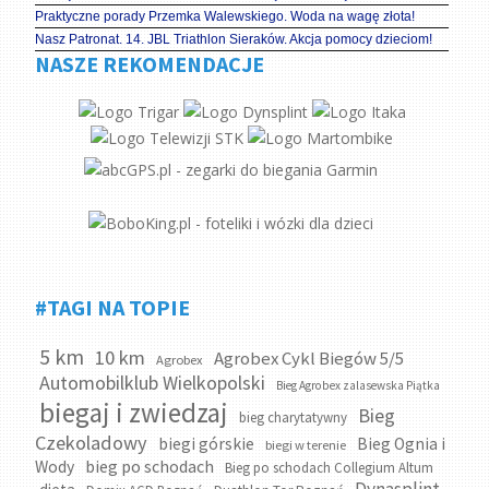
Praktyczne porady Przemka Walewskiego. Woda na wagę złota!
Nasz Patronat. 14. JBL Triathlon Sieraków. Akcja pomocy dzieciom!
NASZE REKOMENDACJE
#TAGI NA TOPIE
5 km
10 km
Agrobex Cykl Biegów 5/5
Agrobex
Automobilklub Wielkopolski
Bieg Agrobex zalasewska Piątka
biegaj i zwiedzaj
Bieg
bieg charytatywny
Czekoladowy
biegi górskie
Bieg Ognia i
biegi w terenie
bieg po schodach
Wody
Bieg po schodach Collegium Altum