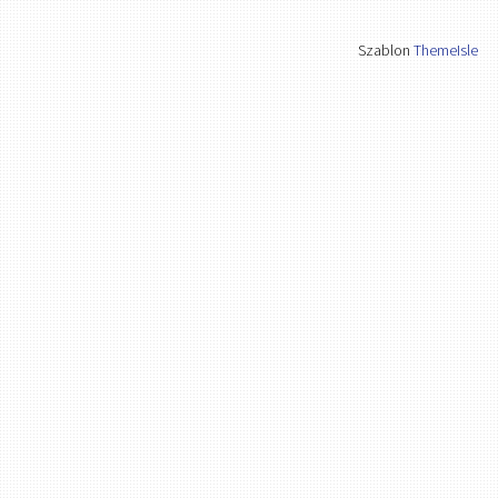
Szablon
ThemeIsle