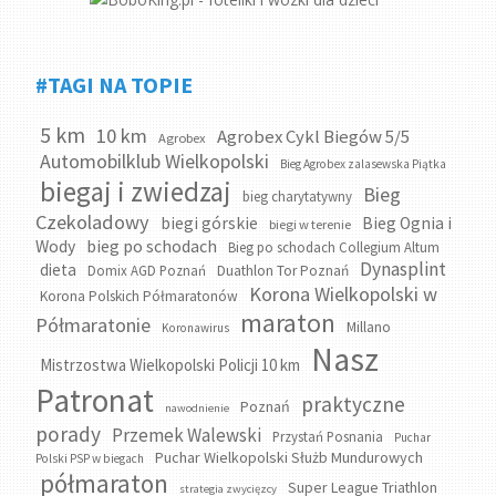
#TAGI NA TOPIE
5 km
10 km
Agrobex Cykl Biegów 5/5
Agrobex
Automobilklub Wielkopolski
Bieg Agrobex zalasewska Piątka
biegaj i zwiedzaj
Bieg
bieg charytatywny
Czekoladowy
biegi górskie
Bieg Ognia i
biegi w terenie
bieg po schodach
Wody
Bieg po schodach Collegium Altum
Dynasplint
dieta
Domix AGD Poznań
Duathlon Tor Poznań
Korona Wielkopolski w
Korona Polskich Półmaratonów
maraton
Półmaratonie
Millano
Koronawirus
Nasz
Mistrzostwa Wielkopolski Policji 10 km
Patronat
praktyczne
Poznań
nawodnienie
porady
Przemek Walewski
Przystań Posnania
Puchar
Puchar Wielkopolski Służb Mundurowych
Polski PSP w biegach
półmaraton
Super League Triathlon
strategia zwycięzcy