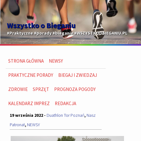
Wszystko o Bieganiu
#Praktyczne #porady #bieganie #WSZYSTKOOBIEGANIU.PL
STRONA GŁÓWNA
NEWSY
PRAKTYCZNE PORADY
BIEGAJ I ZWIEDZAJ
ZDROWIE
SPRZĘT
PROGNOZA POGODY
KALENDARZ IMPREZ
REDAKCJA
19 września 2022 -
Duathlon Tor Poznań
,
Nasz
Patronat
,
NEWSY