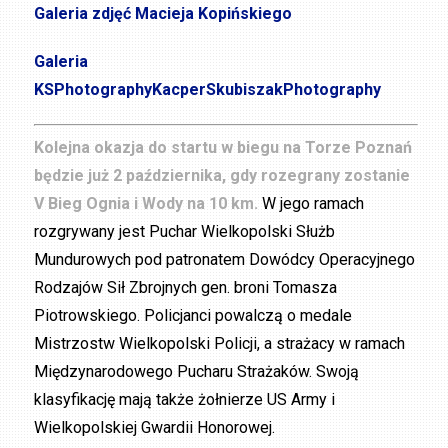
Galeria zdjęć Macieja Kopińskiego
Galeria
KSPhotographyKacperSkubiszakPhotography
Kolejna okazja do startu w biegu na Torze Poznań
będzie już 2 października, gdy rozegrany zostanie
V Bieg Ognia i Wody na 10 km.
W jego ramach
rozgrywany jest Puchar Wielkopolski Służb
Mundurowych pod patronatem Dowódcy Operacyjnego
Rodzajów Sił Zbrojnych gen. broni Tomasza
Piotrowskiego. Policjanci powalczą o medale
Mistrzostw Wielkopolski Policji, a strażacy w ramach
Międzynarodowego Pucharu Strażaków. Swoją
klasyfikację mają także żołnierze US Army i
Wielkopolskiej Gwardii Honorowej.