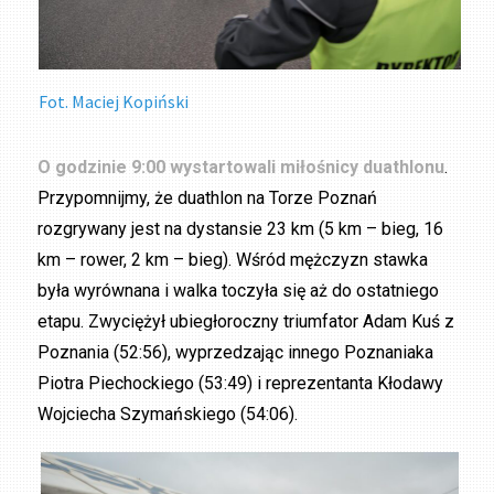
Fot. Maciej Kopiński
O godzinie 9:00 wystartowali miłośnicy duathlonu
.
Przypomnijmy, że duathlon na Torze Poznań
rozgrywany jest na dystansie 23 km (5 km – bieg, 16
km – rower, 2 km – bieg). Wśród mężczyzn stawka
była wyrównana i walka toczyła się aż do ostatniego
etapu. Zwyciężył ubiegłoroczny triumfator Adam Kuś z
Poznania (52:56), wyprzedzając innego Poznaniaka
Piotra Piechockiego (53:49) i reprezentanta Kłodawy
Wojciecha Szymańskiego (54:06).