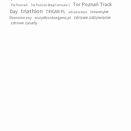
Tor Poznań Track
Tor Poznań
Tor Poznań Bieg Formuła 1
triathlon
Day
TRIGAR.PL
Uniwersytet
ultramaraton
zdrowe odżywianie
wszystkoobieganiu.pl
Ekonomiczny
zdrowe zasady