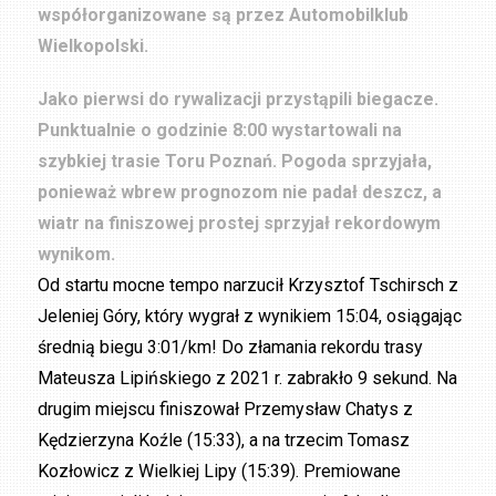
współorganizowane są przez Automobilklub
Wielkopolski.
Jako pierwsi do rywalizacji przystąpili biegacze.
Punktualnie o godzinie 8:00 wystartowali na
szybkiej trasie Toru Poznań. Pogoda sprzyjała,
ponieważ wbrew prognozom nie padał deszcz, a
wiatr na finiszowej prostej sprzyjał rekordowym
wynikom.
Od startu mocne tempo narzucił Krzysztof Tschirsch z
Jeleniej Góry, który wygrał z wynikiem 15:04, osiągając
średnią biegu 3:01/km! Do złamania rekordu trasy
Mateusza Lipińskiego z 2021 r. zabrakło 9 sekund. Na
drugim miejscu finiszował Przemysław Chatys z
Kędzierzyna Koźle (15:33), a na trzecim Tomasz
Kozłowicz z Wielkiej Lipy (15:39). Premiowane