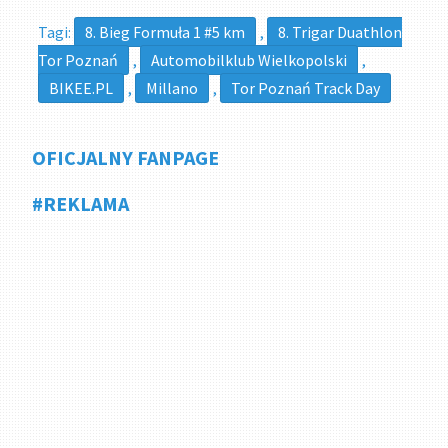
Tagi:
8. Bieg Formuła 1 #5 km
,
8. Trigar Duathlon
Tor Poznań
,
Automobilklub Wielkopolski
,
BIKEE.PL
,
Millano
,
Tor Poznań Track Day
OFICJALNY FANPAGE
#REKLAMA