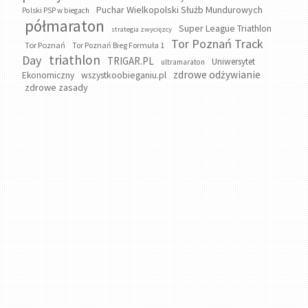
Puchar Wielkopolski Służb Mundurowych
Polski PSP w biegach
półmaraton
Super League Triathlon
strategia zwycięzcy
Tor Poznań Track
Tor Poznań
Tor Poznań Bieg Formuła 1
triathlon
Day
TRIGAR.PL
Uniwersytet
ultramaraton
zdrowe odżywianie
wszystkoobieganiu.pl
Ekonomiczny
zdrowe zasady