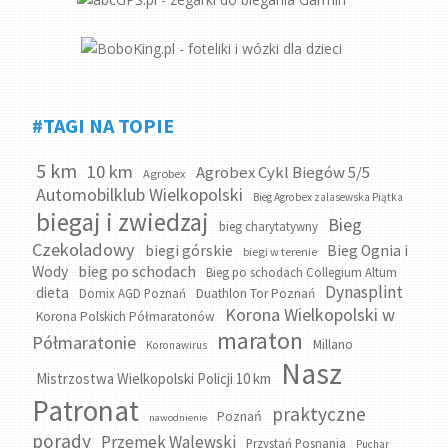
#TAGI NA TOPIE
5 km
10 km
Agrobex Cykl Biegów 5/5
Agrobex
Automobilklub Wielkopolski
Bieg Agrobex zalasewska Piątka
biegaj i zwiedzaj
Bieg
bieg charytatywny
Czekoladowy
biegi górskie
Bieg Ognia i
biegi w terenie
bieg po schodach
Wody
Bieg po schodach Collegium Altum
Dynasplint
dieta
Domix AGD Poznań
Duathlon Tor Poznań
Korona Wielkopolski w
Korona Polskich Półmaratonów
maraton
Półmaratonie
Millano
Koronawirus
Nasz
Mistrzostwa Wielkopolski Policji 10 km
Patronat
praktyczne
Poznań
nawodnienie
porady
Przemek Walewski
Przystań Posnania
Puchar