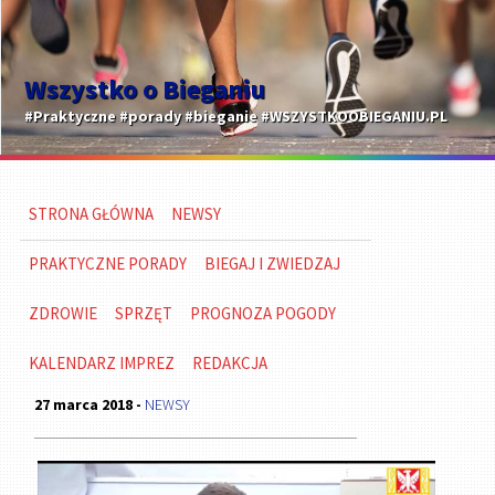
Wszystko o Bieganiu
#Praktyczne #porady #bieganie #WSZYSTKOOBIEGANIU.PL
STRONA GŁÓWNA
NEWSY
PRAKTYCZNE PORADY
BIEGAJ I ZWIEDZAJ
ZDROWIE
SPRZĘT
PROGNOZA POGODY
KALENDARZ IMPREZ
REDAKCJA
27 marca 2018 -
NEWSY