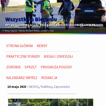
Wszystko o Bieganiu
#Praktyczne #porady #bieganie #WSZYSTKOOBIEGANIU.PL
STRONA GŁÓWNA
NEWSY
PRAKTYCZNE PORADY
BIEGAJ I ZWIEDZAJ
ZDROWIE
SPRZĘT
PROGNOZA POGODY
KALENDARZ IMPREZ
REDAKCJA
10 maja 2023 -
NEWSY
,
Triathlon
,
Zapowiedzi