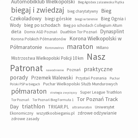
Automobilklub Wielkopolski
Bieg Agrobex zalasewska Piątka
biegaj i zwiedzaj
Bieg
bieg charytatywny
Czekoladowy
biegi górskie
Bieg Ognia i
biegi w terenie
bieg po schodach
Wody
Bieg po schodach Collegium Altum
Dynasplint
dieta
Domix AGD Poznań
Duathlon Tor Poznań
Korona Wielkopolski w
Korona Polskich Półmaratonów
maraton
Półmaratonie
Millano
Koronawirus
Nasz
Mistrzostwa Wielkopolski Policji 10 km
Patronat
praktyczne
Poznań
nawodnienie
porady
Przemek Walewski
Przystań Posnania
Puchar
Puchar Wielkopolski Służb Mundurowych
Polski PSP w biegach
półmaraton
Super League Triathlon
strategia zwycięzcy
Tor Poznań Track
Tor Poznań
Tor Poznań Bieg Formuła 1
triathlon
Day
TRIGAR.PL
Uniwersytet
ultramaraton
zdrowe odżywianie
wszystkoobieganiu.pl
Ekonomiczny
zdrowe zasady