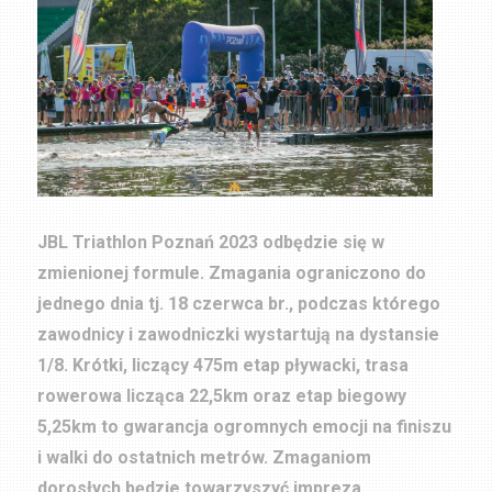
JBL Triathlon Poznań 2023 odbędzie się w
zmienionej formule. Zmagania ograniczono do
jednego dnia tj. 18 czerwca br., podczas którego
zawodnicy i zawodniczki wystartują na dystansie
1/8. Krótki, liczący 475m etap pływacki, trasa
rowerowa licząca 22,5km oraz etap biegowy
5,25km to gwarancja ogromnych emocji na finiszu
i walki do ostatnich metrów. Zmaganiom
dorosłych będzie towarzyszyć impreza