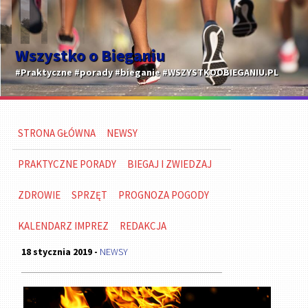
Wszystko o Bieganiu
#Praktyczne #porady #bieganie #WSZYSTKOOBIEGANIU.PL
STRONA GŁÓWNA
NEWSY
PRAKTYCZNE PORADY
BIEGAJ I ZWIEDZAJ
ZDROWIE
SPRZĘT
PROGNOZA POGODY
KALENDARZ IMPREZ
REDAKCJA
18 stycznia 2019 -
NEWSY