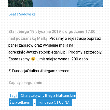
Beata Sadowska
Start biegu 19 stycznia 2019 r. o godzinie 17.00
nad poznańską Maltą.
Prosimy o rejestrację poprzez
panel zapisów oraz wysłanie maila na
adres:info@wszystkoobieganiu.pl. Podamy szczegóły.
Zapraszamy
Limit miejsc wynosi 200 osób.
# FundacjaOtulina #biegamzsercem
Zapisy i regulamin
Tagi:
Charytatywny Bieg z Maltańskim
Światełkiem
,
Fundacja OTULINA