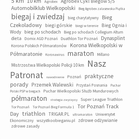
5 km
10 km
Agrobex Cykl Biegów 5/5
Agrobex
Automobilklub Wielkopolski
Bieg Agrobex zalasewska Piątka
biegaj i zwiedzaj
Bieg
bieg charytatywny
Czekoladowy
biegi górskie
Bieg Ognia i
biegi w terenie
bieg po schodach
Wody
Bieg po schodach Collegium Altum
Dynasplint
dieta
Domix AGD Poznań
Duathlon Tor Poznań
Korona Wielkopolski w
Korona Polskich Półmaratonów
maraton
Półmaratonie
Millano
Koronawirus
Nasz
Mistrzostwa Wielkopolski Policji 10 km
Patronat
praktyczne
Poznań
nawodnienie
porady
Przemek Walewski
Przystań Posnania
Puchar
Puchar Wielkopolski Służb Mundurowych
Polski PSP w biegach
półmaraton
Super League Triathlon
strategia zwycięzcy
Tor Poznań Track
Tor Poznań
Tor Poznań Bieg Formuła 1
triathlon
Day
TRIGAR.PL
Uniwersytet
ultramaraton
zdrowe odżywianie
wszystkoobieganiu.pl
Ekonomiczny
zdrowe zasady