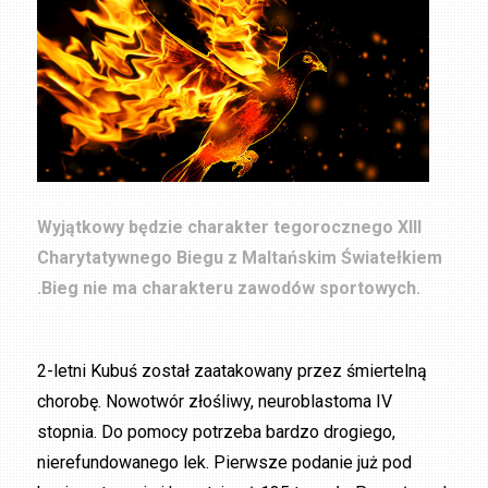
Wyjątkowy będzie charakter tegorocznego XIII
Charytatywnego Biegu z Maltańskim Światełkiem
.Bieg nie ma charakteru zawodów sportowych.
2-letni Kubuś został zaatakowany przez śmiertelną
chorobę. Nowotwór złośliwy, neuroblastoma IV
stopnia. Do pomocy potrzeba bardzo drogiego,
nierefundowanego lek. Pierwsze podanie już pod