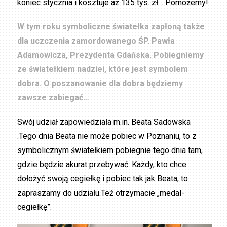
koniec stycznia i kosztuje aż 135 tys. zł… Pomożemy!
W tym roku symboliczne światełka zapłoną także
dla uczczenia zamordowanego ŚP. Pawła
Adamowicza, Prezydenta Gdańska. Pobiegniemy
ze światełkiem nadziei, które jest symbolem
dobra. O poszanowanie dla dobra będziemy
zawsze zabiegać…
Swój udział zapowiedziała m.in. Beata Sadowska
.Tego dnia Beata nie może pobiec w Poznaniu, to z
symbolicznym światełkiem pobiegnie tego dnia tam,
gdzie będzie akurat przebywać. Każdy, kto chce
dołożyć swoją cegiełkę i pobiec tak jak Beata, to
zapraszamy do udziału.Też otrzymacie „medal-
cegiełkę”.