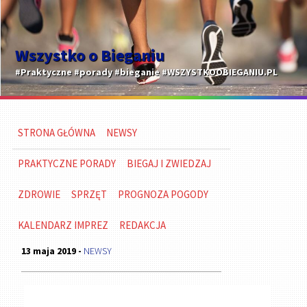
Wszystko o Bieganiu
#Praktyczne #porady #bieganie #WSZYSTKOOBIEGANIU.PL
STRONA GŁÓWNA
NEWSY
PRAKTYCZNE PORADY
BIEGAJ I ZWIEDZAJ
ZDROWIE
SPRZĘT
PROGNOZA POGODY
KALENDARZ IMPREZ
REDAKCJA
13 maja 2019 -
NEWSY