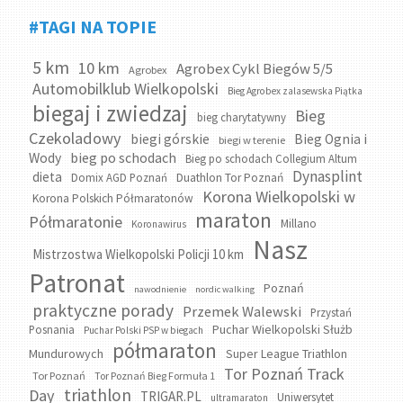
#TAGI NA TOPIE
5 km
10 km
Agrobex Cykl Biegów 5/5
Agrobex
Automobilklub Wielkopolski
Bieg Agrobex zalasewska Piątka
biegaj i zwiedzaj
Bieg
bieg charytatywny
Czekoladowy
biegi górskie
Bieg Ognia i
biegi w terenie
bieg po schodach
Wody
Bieg po schodach Collegium Altum
Dynasplint
dieta
Domix AGD Poznań
Duathlon Tor Poznań
Korona Wielkopolski w
Korona Polskich Półmaratonów
maraton
Półmaratonie
Millano
Koronawirus
Nasz
Mistrzostwa Wielkopolski Policji 10 km
Patronat
Poznań
nawodnienie
nordic walking
praktyczne porady
Przemek Walewski
Przystań
Puchar Wielkopolski Służb
Posnania
Puchar Polski PSP w biegach
półmaraton
Mundurowych
Super League Triathlon
Tor Poznań Track
Tor Poznań
Tor Poznań Bieg Formuła 1
triathlon
Day
TRIGAR.PL
Uniwersytet
ultramaraton