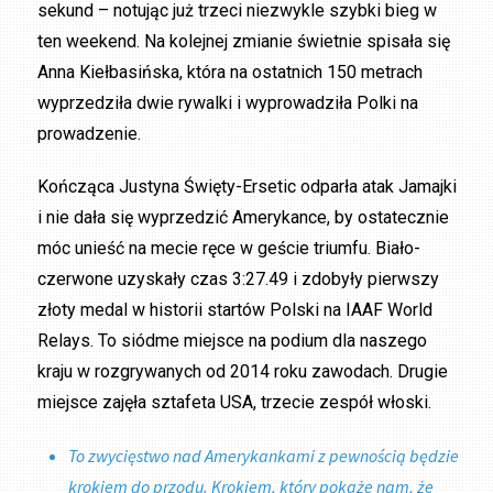
sekund – notując już trzeci niezwykle szybki bieg w
ten weekend. Na kolejnej zmianie świetnie spisała się
Anna Kiełbasińska, która na ostatnich 150 metrach
wyprzedziła dwie rywalki i wyprowadziła Polki na
prowadzenie.
Kończąca Justyna Święty-Ersetic odparła atak Jamajki
i nie dała się wyprzedzić Amerykance, by ostatecznie
móc unieść na mecie ręce w geście triumfu. Biało-
czerwone uzyskały czas 3:27.49 i zdobyły pierwszy
złoty medal w historii startów Polski na IAAF World
Relays. To siódme miejsce na podium dla naszego
kraju w rozgrywanych od 2014 roku zawodach. Drugie
miejsce zajęła sztafeta USA, trzecie zespół włoski.
To zwycięstwo nad Amerykankami z pewnością będzie
krokiem do przodu. Krokiem, który pokaże nam, że