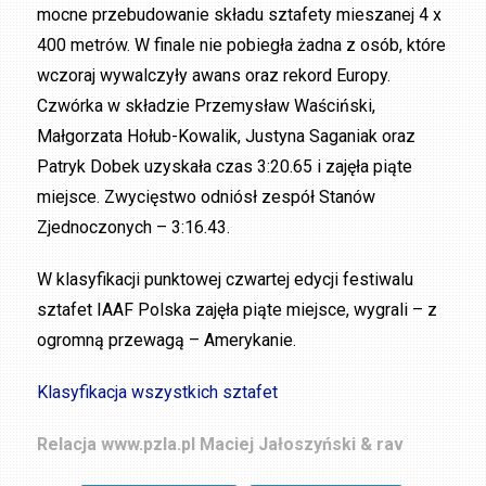
mocne przebudowanie składu sztafety mieszanej 4 x
400 metrów. W finale nie pobiegła żadna z osób, które
wczoraj wywalczyły awans oraz rekord Europy.
Czwórka w składzie Przemysław Waściński,
Małgorzata Hołub-Kowalik, Justyna Saganiak oraz
Patryk Dobek uzyskała czas 3:20.65 i zajęła piąte
miejsce. Zwycięstwo odniósł zespół Stanów
Zjednoczonych – 3:16.43.
W klasyfikacji punktowej czwartej edycji festiwalu
sztafet IAAF Polska zajęła piąte miejsce, wygrali – z
ogromną przewagą – Amerykanie.
Klasyfikacja wszystkich sztafet
Relacja www.pzla.pl
Maciej Jałoszyński & rav