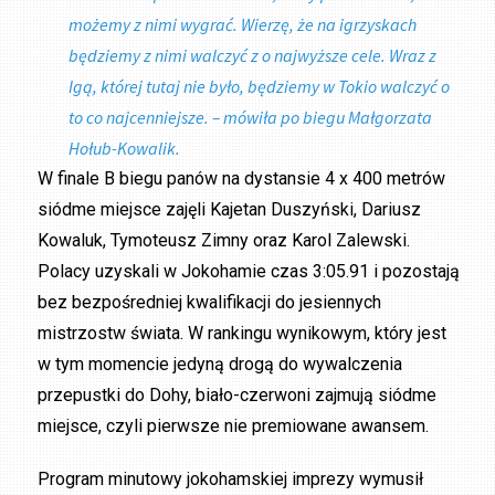
możemy z nimi wygrać. Wierzę, że na igrzyskach
będziemy z nimi walczyć z o najwyższe cele. Wraz z
Igą, której tutaj nie było, będziemy w Tokio walczyć o
to co najcenniejsze. – mówiła po biegu Małgorzata
Hołub-Kowalik.
W finale B biegu panów na dystansie 4 x 400 metrów
siódme miejsce zajęli Kajetan Duszyński, Dariusz
Kowaluk, Tymoteusz Zimny oraz Karol Zalewski.
Polacy uzyskali w Jokohamie czas 3:05.91 i pozostają
bez bezpośredniej kwalifikacji do jesiennych
mistrzostw świata. W rankingu wynikowym, który jest
w tym momencie jedyną drogą do wywalczenia
przepustki do Dohy, biało-czerwoni zajmują siódme
miejsce, czyli pierwsze nie premiowane awansem.
Program minutowy jokohamskiej imprezy wymusił