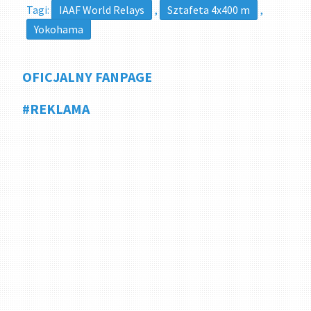
Tagi:
IAAF World Relays
,
Sztafeta 4x400 m
,
Yokohama
OFICJALNY FANPAGE
#REKLAMA