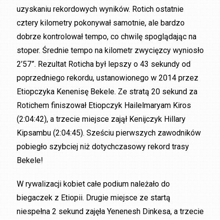
uzyskaniu rekordowych wyników. Rotich ostatnie
cztery kilometry pokonywał samotnie, ale bardzo
dobrze kontrolował tempo, co chwilę spoglądając na
stoper. Średnie tempo na kilometr zwycięzcy wyniosło
2’57”. Rezultat Roticha był lepszy o 43 sekundy od
poprzedniego rekordu, ustanowionego w 2014 przez
Etiopczyka Kenenisę Bekele. Ze stratą 20 sekund za
Rotichem finiszował Etiopczyk Hailelmaryam Kiros
(2:04:42), a trzecie miejsce zajął Kenijczyk Hillary
Kipsambu (2:04:45). Sześciu pierwszych zawodników
pobiegło szybciej niż dotychczasowy rekord trasy
Bekele!
W rywalizacji kobiet całe podium należało do
biegaczek z Etiopii. Drugie miejsce ze startą
niespełna 2 sekund zajęła Yenenesh Dinkesa, a trzecie