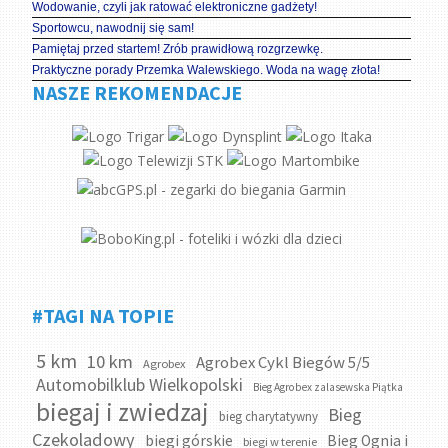
Wodowanie, czyli jak ratować elektroniczne gadżety!
Sportowcu, nawodnij się sam!
Pamiętaj przed startem! Zrób prawidłową rozgrzewkę.
Praktyczne porady Przemka Walewskiego. Woda na wagę złota!
NASZE REKOMENDACJE
#TAGI NA TOPIE
5 km
10 km
Agrobex Cykl Biegów 5/5
Agrobex
Automobilklub Wielkopolski
Bieg Agrobex zalasewska Piątka
biegaj i zwiedzaj
Bieg
bieg charytatywny
Czekoladowy
biegi górskie
Bieg Ognia i
biegi w terenie