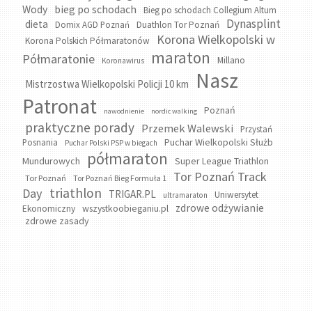
bieg po schodach
Wody
Bieg po schodach Collegium Altum
Dynasplint
dieta
Domix AGD Poznań
Duathlon Tor Poznań
Korona Wielkopolski w
Korona Polskich Półmaratonów
maraton
Półmaratonie
Millano
Koronawirus
Nasz
Mistrzostwa Wielkopolski Policji 10 km
Patronat
Poznań
nawodnienie
nordic walking
praktyczne porady
Przemek Walewski
Przystań
Puchar Wielkopolski Służb
Posnania
Puchar Polski PSP w biegach
półmaraton
Mundurowych
Super League Triathlon
Tor Poznań Track
Tor Poznań
Tor Poznań Bieg Formuła 1
triathlon
Day
TRIGAR.PL
Uniwersytet
ultramaraton
zdrowe odżywianie
wszystkoobieganiu.pl
Ekonomiczny
zdrowe zasady