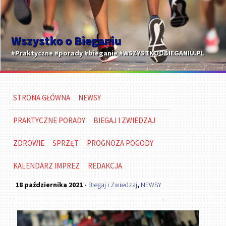
Wszystko o Bieganiu
#Praktyczne #porady #bieganie #WSZYSTKOOBIEGANIU.PL
STRONA GŁÓWNA
NEWSY
PRAKTYCZNE PORADY
BIEGAJ I ZWIEDZAJ
ZDROWIE
SPRZĘT
PROGNOZA POGODY
KALENDARZ IMPREZ
REDAKCJA
18 października 2021 -
Biegaj i Zwiedzaj
,
NEWSY