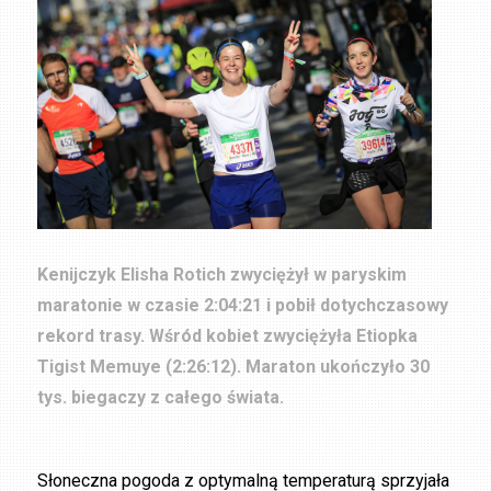
Kenijczyk Elisha Rotich zwyciężył w paryskim
maratonie w czasie 2:04:21 i pobił dotychczasowy
rekord trasy. Wśród kobiet zwyciężyła Etiopka
Tigist Memuye (2:26:12).
Maraton ukończyło 30
tys. biegaczy z całego świata.
Słoneczna pogoda z optymalną temperaturą sprzyjała