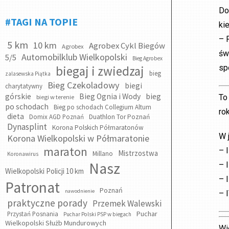
Do
#TAGI NA TOPIE
ki
– 
5 km
10 km
Agrobex Cykl Biegów
Agrobex
św
Automobilklub Wielkopolski
5/5
Bieg Agrobex
sp
biegaj i zwiedzaj
bieg
zalasewska Piątka
Bieg Czekoladowy
biegi
charytatywny
bieg
górskie
Bieg Ognia i Wody
To
biegi w terenie
po schodach
Bieg po schodach Collegium Altum
rok
dieta
Domix AGD Poznań
Duathlon Tor Poznań
Dynasplint
Korona Polskich Półmaratonów
W 
Korona Wielkopolski w Półmaratonie
maraton
– 
Mistrzostwa
Millano
Koronawirus
Nasz
– 
Wielkopolski Policji 10 km
– 
Patronat
Poznań
nawodnienie
– 
praktyczne porady
Przemek Walewski
Puchar
Przystań Posnania
Puchar Polski PSP w biegach
Wielkopolski Służb Mundurowych
Wi