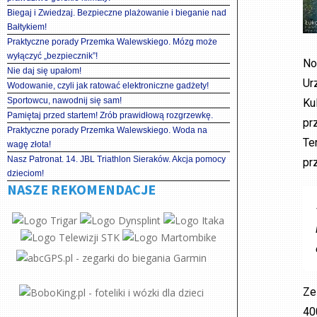
Biegaj i Zwiedzaj. Bezpieczne plażowanie i bieganie nad
Bałtykiem!
Praktyczne porady Przemka Walewskiego. Mózg może
wyłączyć „bezpiecznik”!
No
Nie daj się upałom!
Ur
Wodowanie, czyli jak ratować elektroniczne gadżety!
Sportowcu, nawodnij się sam!
Ku
Pamiętaj przed startem! Zrób prawidłową rozgrzewkę.
pr
Praktyczne porady Przemka Walewskiego. Woda na
Te
wagę złota!
Nasz Patronat. 14. JBL Triathlon Sieraków. Akcja pomocy
pr
dzieciom!
NASZE REKOMENDACJE
Ze
40