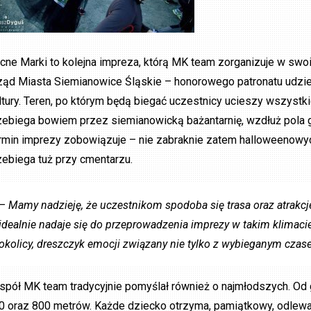
cne Marki to kolejna impreza, którą MK team zorganizuje w swo
ząd Miasta Siemianowice Śląskie – honorowego patronatu udziel
ltury. Teren, po którym będą biegać uczestnicy ucieszy wszystkic
zebiega bowiem przez siemianowicką bażantarnię, wzdłuż pola g
rmin imprezy zobowiązuje – nie zabraknie zatem halloweenowych
zebiega tuż przy cmentarzu.
– Mamy nadzieję, że uczestnikom spodoba się trasa oraz atrakcje
idealnie nadaje się do przeprowadzenia imprezy w takim klimaci
okolicy, dreszczyk emocji związany nie tylko z wybieganym czase
spół MK team tradycyjnie pomyślał również o najmłodszych. Od 
0 oraz 800 metrów. Każde dziecko otrzyma, pamiątkowy, odlewa