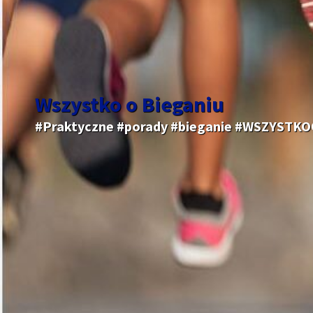
Wszystko o Bieganiu
#Praktyczne #porady #bieganie #WSZYSTK