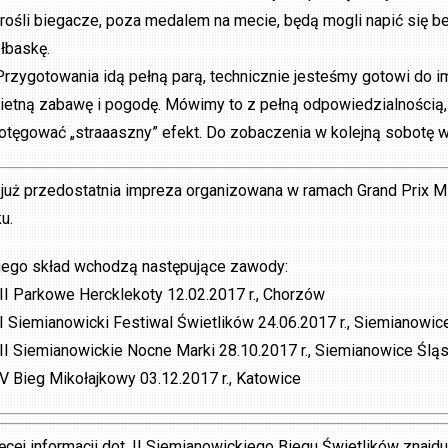
rośli biegacze, poza medalem na mecie, będą mogli napić się b
ełbaskę.
Przygotowania idą pełną parą, technicznie jesteśmy gotowi do 
ietną zabawę i pogodę. Mówimy to z pełną odpowiedzialnością
otęgować „straaaszny” efekt. Do zobaczenia w kolejną sobotę 
 już przedostatnia impreza organizowana w ramach Grand Prix 
u.
jego skład wchodzą następujące zawody:
III Parkowe Hercklekoty 12.02.2017 r., Chorzów
II Siemianowicki Festiwal Świetlików 24.06.2017 r., Siemianowic
III Siemianowickie Nocne Marki 28.10.2017 r., Siemianowice Ślą
IV Bieg Mikołajkowy 03.12.2017 r., Katowice
ęcej informacji dot. II Siemianowickiego Biegu Świetlików znajd