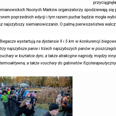
przyciągnęła
emianowickich Nocnych Marków organizatorzy spodziewają się 
orem poprzednich edycji i tym razem puchar będzie mogła wyb
az najszybszy siemianowiczanin. O palmę pierwszeństwa walczy
Biegacze wystartują na dystansie 9 i 5 km w konkurencji biegow
trzy najszybsze panie i trzech najszybszych panów w poszczegól
puchary w kształcie dyni, a także atrakcyjne nagrody, między inn
termoaktywna, a także vouchery do gabinetów fizjoterapeutyczny