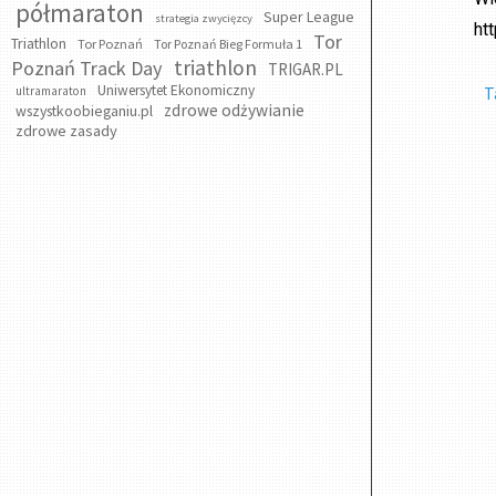
półmaraton
Super League
strategia zwycięzcy
ht
Tor
Triathlon
Tor Poznań
Tor Poznań Bieg Formuła 1
triathlon
Poznań Track Day
TRIGAR.PL
Uniwersytet Ekonomiczny
T
ultramaraton
zdrowe odżywianie
wszystkoobieganiu.pl
zdrowe zasady