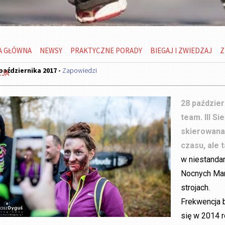
A GŁÓWNA
NEWSY
PRAKTYCZNE PORADY
BIEGAJ I ZWIEDZAJ
Z
października 2017 -
Zapowiedzi
CJA
28 paździer
team. III S
skierowana 
czasu, ale t
w niestanda
Nocnych Mar
strojach.
Frekwencja b
się w 2014 r