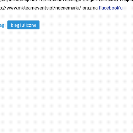
tp://www.mkteamevents.pl/nocnemarki/ oraz na
Facebook’u:
agi:
biegi uliczne