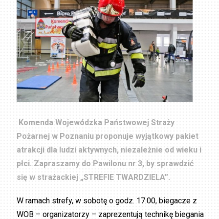
Komenda Wojewódzka Państwowej Straży
Pożarnej w Poznaniu proponuje wyjątkowy pakiet
atrakcji dla ludzi aktywnych, niezależnie od wieku i
płci. Zapraszamy do Pawilonu nr 3, by sprawdzić
się w strażackiej „STREFIE TWARDZIELA”.
W ramach strefy, w sobotę o godz. 17.00, biegacze z
WOB – organizatorzy – zaprezentują technikę biegania