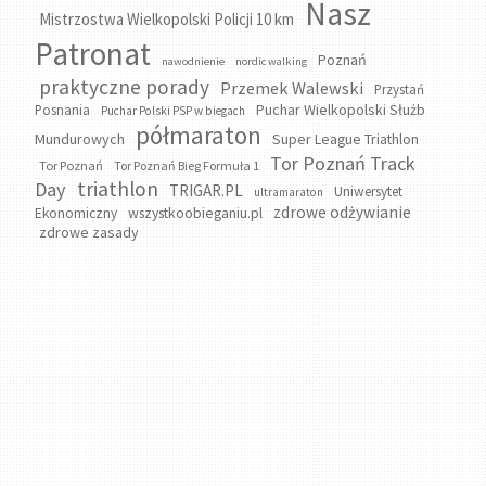
Nasz
Mistrzostwa Wielkopolski Policji 10 km
Patronat
Poznań
nawodnienie
nordic walking
praktyczne porady
Przemek Walewski
Przystań
Puchar Wielkopolski Służb
Posnania
Puchar Polski PSP w biegach
półmaraton
Mundurowych
Super League Triathlon
Tor Poznań Track
Tor Poznań
Tor Poznań Bieg Formuła 1
triathlon
Day
TRIGAR.PL
Uniwersytet
ultramaraton
zdrowe odżywianie
wszystkoobieganiu.pl
Ekonomiczny
zdrowe zasady