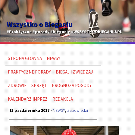
Wszystko o Bieganiu
#Praktyczne #porady #bieganie #WSZYSTKOOBIEGANIU.PL
STRONA GŁÓWNA
NEWSY
PRAKTYCZNE PORADY
BIEGAJ I ZWIEDZAJ
ZDROWIE
SPRZĘT
PROGNOZA POGODY
KALENDARZ IMPREZ
REDAKCJA
13 października 2017 -
NEWSY
,
Zapowiedzi