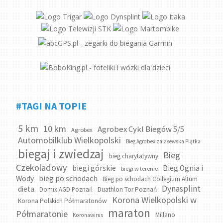
#TAGI NA TOPIE
5 km
10 km
Agrobex Cykl Biegów 5/5
Agrobex
Automobilklub Wielkopolski
Bieg Agrobex zalasewska Piątka
biegaj i zwiedzaj
Bieg
bieg charytatywny
Czekoladowy
biegi górskie
Bieg Ognia i
biegi w terenie
bieg po schodach
Wody
Bieg po schodach Collegium Altum
Dynasplint
dieta
Domix AGD Poznań
Duathlon Tor Poznań
Korona Wielkopolski w
Korona Polskich Półmaratonów
maraton
Półmaratonie
Millano
Koronawirus