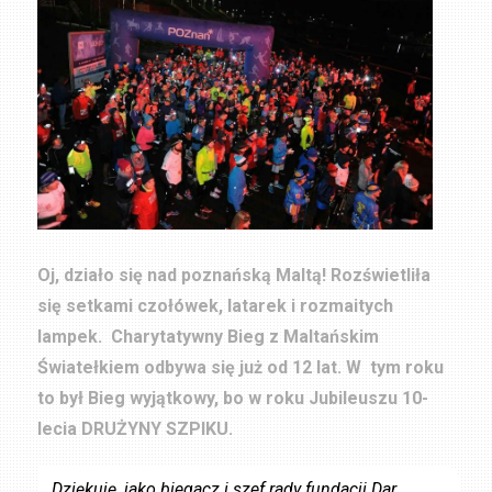
Oj, działo się nad poznańską Maltą! Rozświetliła
się setkami czołówek, latarek i rozmaitych
lampek. Charytatywny Bieg z Maltańskim
Światełkiem odbywa się już od 12 lat. W tym roku
to był Bieg wyjątkowy, bo w roku Jubileuszu 10-
lecia DRUŻYNY SZPIKU.
„Dziękuję, jako biegacz i szef rady fundacji Dar