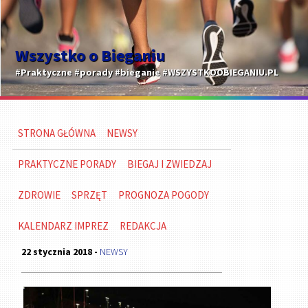
Wszystko o Bieganiu
#Praktyczne #porady #bieganie #WSZYSTKOOBIEGANIU.PL
STRONA GŁÓWNA
NEWSY
PRAKTYCZNE PORADY
BIEGAJ I ZWIEDZAJ
ZDROWIE
SPRZĘT
PROGNOZA POGODY
KALENDARZ IMPREZ
REDAKCJA
22 stycznia 2018 -
NEWSY