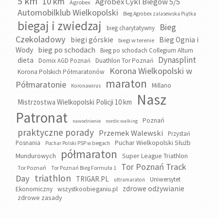
5 km
10 km
Agrobex Cykl Biegów 5/5
Agrobex
Automobilklub Wielkopolski
Bieg Agrobex zalasewska Piątka
biegaj i zwiedzaj
Bieg
bieg charytatywny
Czekoladowy
biegi górskie
Bieg Ognia i
biegi w terenie
bieg po schodach
Wody
Bieg po schodach Collegium Altum
Dynasplint
dieta
Domix AGD Poznań
Duathlon Tor Poznań
Korona Wielkopolski w
Korona Polskich Półmaratonów
maraton
Półmaratonie
Millano
Koronawirus
Nasz
Mistrzostwa Wielkopolski Policji 10 km
Patronat
Poznań
nawodnienie
nordic walking
praktyczne porady
Przemek Walewski
Przystań
Puchar Wielkopolski Służb
Posnania
Puchar Polski PSP w biegach
półmaraton
Mundurowych
Super League Triathlon
Tor Poznań Track
Tor Poznań
Tor Poznań Bieg Formuła 1
triathlon
Day
TRIGAR.PL
Uniwersytet
ultramaraton
zdrowe odżywianie
wszystkoobieganiu.pl
Ekonomiczny
zdrowe zasady