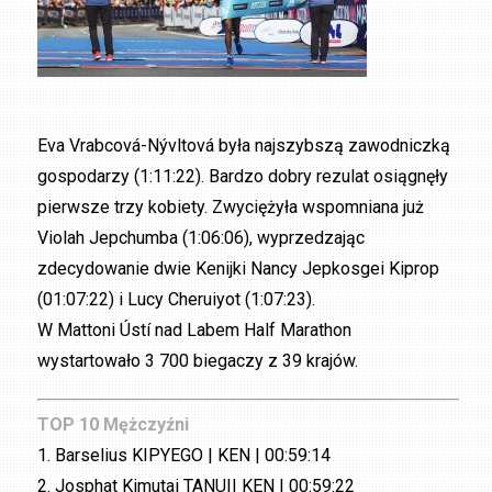
Eva Vrabcová-Nývltová była najszybszą zawodniczką
gospodarzy (1:11:22). Bardzo dobry rezulat osiągnęły
pierwsze trzy kobiety. Zwyciężyła wspomniana już
Violah Jepchumba (1:06:06), wyprzedzając
zdecydowanie dwie Kenijki Nancy Jepkosgei Kiprop
(01:07:22) i Lucy Cheruiyot (1:07:23).
W Mattoni Ústí nad Labem Half Marathon
wystartowało 3 700 biegaczy z 39 krajów.
TOP 10 Mężczyźni
1. Barselius KIPYEGO | KEN | 00:59:14
2. Josphat Kimutai TANUI| KEN | 00:59:22