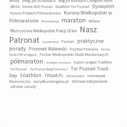
bieg po schodach
Wody
Bieg po schodach Collegium Altum
Dynasplint
dieta
Domix AGD Poznań
Duathlon Tor Poznań
Korona Wielkopolski w
Korona Polskich Półmaratonów
maraton
Półmaratonie
Millano
Koronawirus
Nasz
Mistrzostwa Wielkopolski Policji 10 km
Patronat
praktyczne
Poznań
nawodnienie
porady
Przemek Walewski
Przystań Posnania
Puchar
Puchar Wielkopolski Służb Mundurowych
Polski PSP w biegach
półmaraton
Super League Triathlon
strategia zwycięzcy
Tor Poznań Track
Tor Poznań
Tor Poznań Bieg Formuła 1
triathlon
Day
TRIGAR.PL
Uniwersytet
ultramaraton
zdrowe odżywianie
wszystkoobieganiu.pl
Ekonomiczny
zdrowe zasady