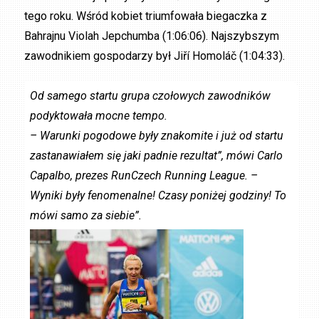
tego roku. Wśród kobiet triumfowała biegaczka z
Bahrajnu Violah Jepchumba (1:06:06). Najszybszym
zawodnikiem gospodarzy był Jiří Homoláč (1:04:33).
Od samego startu grupa czołowych zawodników
podyktowała mocne tempo.
– Warunki pogodowe były znakomite i już od startu
zastanawiałem się jaki padnie rezultat”, mówi Carlo
Capalbo, prezes RunCzech Running League. –
Wyniki były fenomenalne! Czasy poniżej godziny! To
mówi samo za siebie”.