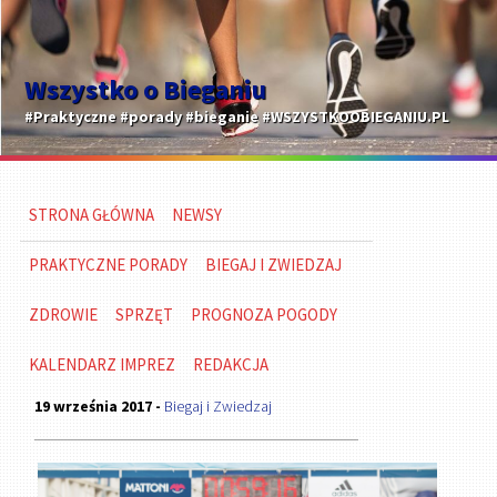
Wszystko o Bieganiu
#Praktyczne #porady #bieganie #WSZYSTKOOBIEGANIU.PL
STRONA GŁÓWNA
NEWSY
PRAKTYCZNE PORADY
BIEGAJ I ZWIEDZAJ
ZDROWIE
SPRZĘT
PROGNOZA POGODY
KALENDARZ IMPREZ
REDAKCJA
19 września 2017 -
Biegaj i Zwiedzaj