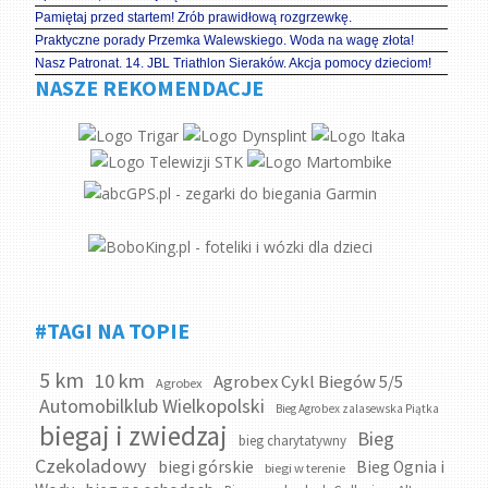
Pamiętaj przed startem! Zrób prawidłową rozgrzewkę.
Praktyczne porady Przemka Walewskiego. Woda na wagę złota!
Nasz Patronat. 14. JBL Triathlon Sieraków. Akcja pomocy dzieciom!
NASZE REKOMENDACJE
#TAGI NA TOPIE
5 km
10 km
Agrobex Cykl Biegów 5/5
Agrobex
Automobilklub Wielkopolski
Bieg Agrobex zalasewska Piątka
biegaj i zwiedzaj
Bieg
bieg charytatywny
Czekoladowy
biegi górskie
Bieg Ognia i
biegi w terenie