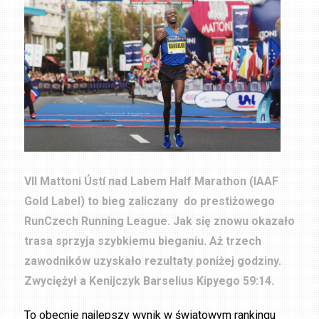
VII Mattoni Ústí nad Labem Half Marathon (IAAF
Gold Label) to bieg zaliczany do prestiżowego
RunCzech Running League. Jak się znowu okazało
trasa sprzyja szybkiemu bieganiu. Aż trzech
zawodników uzyskało rezultaty poniżej godziny.
Zwyciężył a Kenijczyk Barselius Kipyego 59:14.
To obecnie najlepszy wynik w światowym rankingu