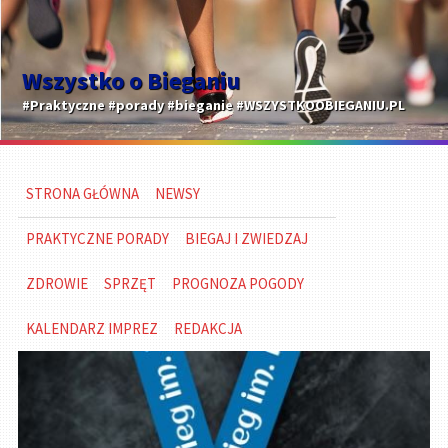
Wszystko o Bieganiu
#Praktyczne #porady #bieganie #WSZYSTKOOBIEGANIU.PL
STRONA GŁÓWNA
NEWSY
PRAKTYCZNE PORADY
BIEGAJ I ZWIEDZAJ
ZDROWIE
SPRZĘT
PROGNOZA POGODY
KALENDARZ IMPREZ
REDAKCJA