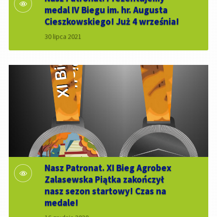
medal IV Biegu im. hr. Augusta
Cieszkowskiego! Już 4 września!
30 lipca 2021
Nasz Patronat. XI Bieg Agrobex
Zalasewska Piątka zakończył
nasz sezon startowy! Czas na
medale!