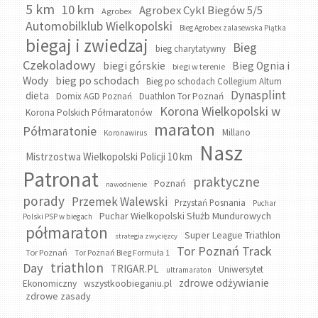
5 km
10 km
Agrobex Cykl Biegów 5/5
Agrobex
Automobilklub Wielkopolski
Bieg Agrobex zalasewska Piątka
biegaj i zwiedzaj
Bieg
bieg charytatywny
Czekoladowy
biegi górskie
Bieg Ognia i
biegi w terenie
bieg po schodach
Wody
Bieg po schodach Collegium Altum
Dynasplint
dieta
Domix AGD Poznań
Duathlon Tor Poznań
Korona Wielkopolski w
Korona Polskich Półmaratonów
maraton
Półmaratonie
Millano
Koronawirus
Nasz
Mistrzostwa Wielkopolski Policji 10 km
Patronat
praktyczne
Poznań
nawodnienie
porady
Przemek Walewski
Przystań Posnania
Puchar
Puchar Wielkopolski Służb Mundurowych
Polski PSP w biegach
półmaraton
Super League Triathlon
strategia zwycięzcy
Tor Poznań Track
Tor Poznań
Tor Poznań Bieg Formuła 1
triathlon
Day
TRIGAR.PL
Uniwersytet
ultramaraton
zdrowe odżywianie
wszystkoobieganiu.pl
Ekonomiczny
zdrowe zasady