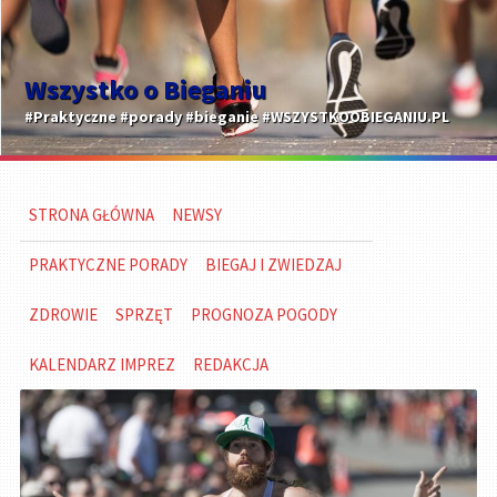
Wszystko o Bieganiu
#Praktyczne #porady #bieganie #WSZYSTKOOBIEGANIU.PL
STRONA GŁÓWNA
NEWSY
PRAKTYCZNE PORADY
BIEGAJ I ZWIEDZAJ
ZDROWIE
SPRZĘT
PROGNOZA POGODY
KALENDARZ IMPREZ
REDAKCJA