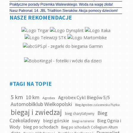
Praktyczne porady Przemka Walewskiego. Woda na wagę złota!
Nasz Patronat. 14. JBL Triathlon Sieraków. Akcja pomocy dzieciom!
NASZE REKOMENDACJE
#TAGI NA TOPIE
5 km
10 km
Agrobex Cykl Biegów 5/5
Agrobex
Automobilklub Wielkopolski
Bieg Agrobex zalasewska Piątka
biegaj i zwiedzaj
Bieg
bieg charytatywny
Czekoladowy
biegi górskie
Bieg Ognia i
biegi w terenie
bieg po schodach
Wody
Bieg po schodach Collegium Altum