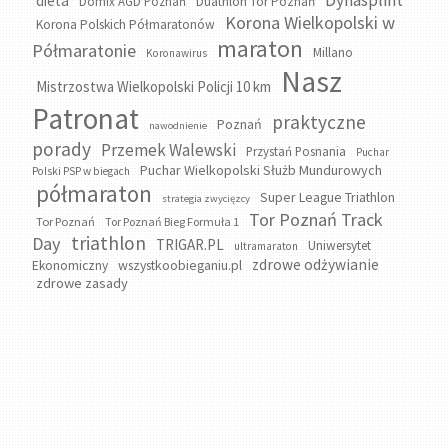
Dynasplint
dieta
Domix AGD Poznań
Duathlon Tor Poznań
Korona Wielkopolski w
Korona Polskich Półmaratonów
maraton
Półmaratonie
Millano
Koronawirus
Nasz
Mistrzostwa Wielkopolski Policji 10 km
Patronat
praktyczne
Poznań
nawodnienie
porady
Przemek Walewski
Przystań Posnania
Puchar
Puchar Wielkopolski Służb Mundurowych
Polski PSP w biegach
półmaraton
Super League Triathlon
strategia zwycięzcy
Tor Poznań Track
Tor Poznań
Tor Poznań Bieg Formuła 1
triathlon
Day
TRIGAR.PL
Uniwersytet
ultramaraton
zdrowe odżywianie
wszystkoobieganiu.pl
Ekonomiczny
zdrowe zasady