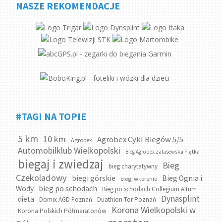
NASZE REKOMENDACJE
#TAGI NA TOPIE
5 km
10 km
Agrobex Cykl Biegów 5/5
Agrobex
Automobilklub Wielkopolski
Bieg Agrobex zalasewska Piątka
biegaj i zwiedzaj
Bieg
bieg charytatywny
Czekoladowy
biegi górskie
Bieg Ognia i
biegi w terenie
bieg po schodach
Wody
Bieg po schodach Collegium Altum
Dynasplint
dieta
Domix AGD Poznań
Duathlon Tor Poznań
Korona Wielkopolski w
Korona Polskich Półmaratonów