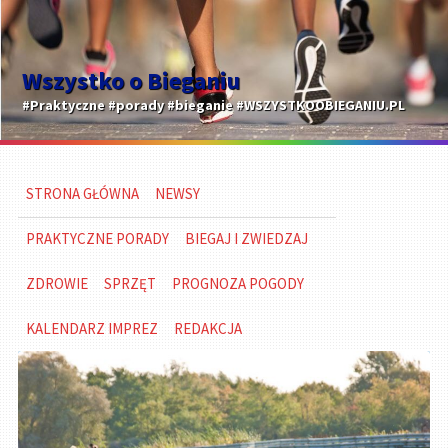
Wszystko o Bieganiu
#Praktyczne #porady #bieganie #WSZYSTKOOBIEGANIU.PL
STRONA GŁÓWNA
NEWSY
PRAKTYCZNE PORADY
BIEGAJ I ZWIEDZAJ
ZDROWIE
SPRZĘT
PROGNOZA POGODY
KALENDARZ IMPREZ
REDAKCJA