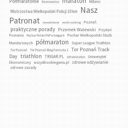
maraton
Półmaratonie
Millano
Koronawirus
Nasz
Mistrzostwa Wielkopolski Policji 10 km
Patronat
Poznań
nawodnienie
nordic walking
praktyczne porady
Przemek Walewski
Przystań
Puchar Wielkopolski Służb
Posnania
Puchar Polski PSP w biegach
półmaraton
Mundurowych
Super League Triathlon
Tor Poznań Track
Tor Poznań
Tor Poznań Bieg Formuła 1
triathlon
Day
TRIGAR.PL
Uniwersytet
ultramaraton
zdrowe odżywianie
wszystkoobieganiu.pl
Ekonomiczny
zdrowe zasady