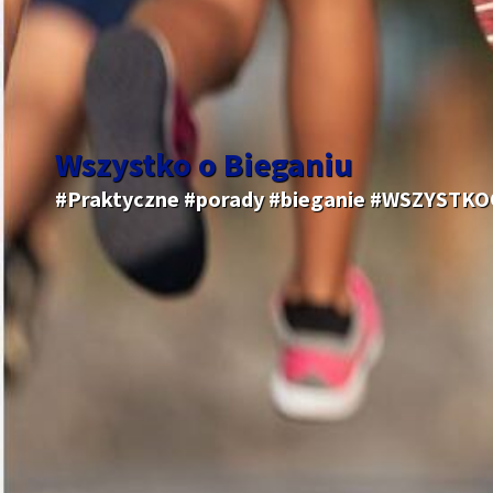
Wszystko o Bieganiu
#Praktyczne #porady #bieganie #WSZYSTK