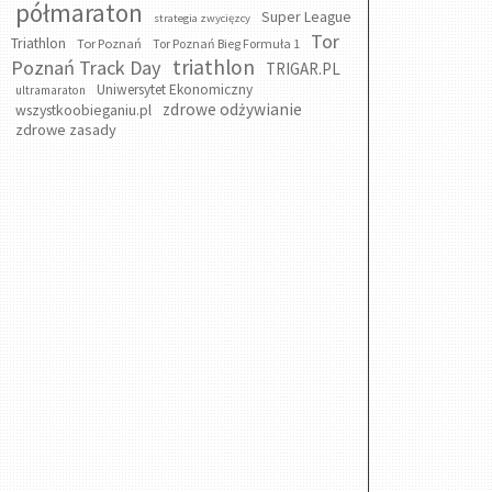
półmaraton
Super League
strategia zwycięzcy
Tor
Triathlon
Tor Poznań
Tor Poznań Bieg Formuła 1
triathlon
Poznań Track Day
TRIGAR.PL
Uniwersytet Ekonomiczny
ultramaraton
zdrowe odżywianie
wszystkoobieganiu.pl
zdrowe zasady