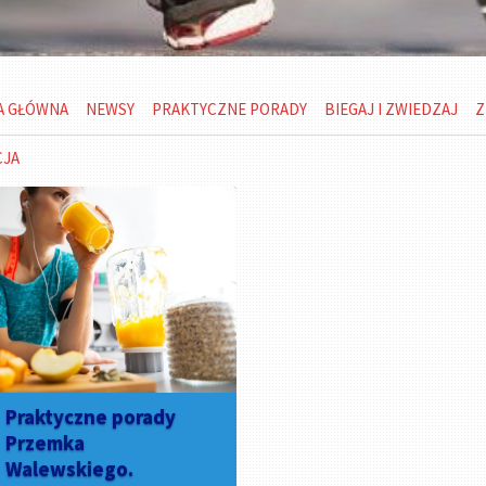
A GŁÓWNA
NEWSY
PRAKTYCZNE PORADY
BIEGAJ I ZWIEDZAJ
Z
CJA
Praktyczne porady
Przemka
Walewskiego.