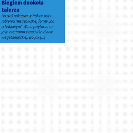
Biegiem dookoła
talerza
Do dziś pokutuje w Polsce mit o
robieniu mistrzowskiej formy „na
schabowym”. Wielu przytacza to
jako argument przeciwko diecie
wegetariańskiej. Bo jak [...]
1 grudnia 2025