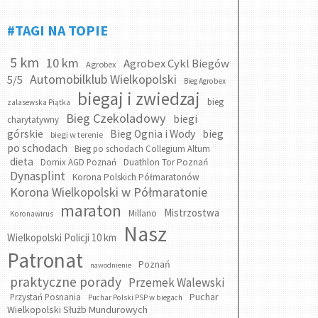
#TAGI NA TOPIE
5 km
10 km
Agrobex Cykl Biegów
Agrobex
Automobilklub Wielkopolski
5/5
Bieg Agrobex
biegaj i zwiedzaj
bieg
zalasewska Piątka
Bieg Czekoladowy
biegi
charytatywny
bieg
górskie
Bieg Ognia i Wody
biegi w terenie
po schodach
Bieg po schodach Collegium Altum
dieta
Domix AGD Poznań
Duathlon Tor Poznań
Dynasplint
Korona Polskich Półmaratonów
Korona Wielkopolski w Półmaratonie
maraton
Mistrzostwa
Millano
Koronawirus
Nasz
Wielkopolski Policji 10 km
Patronat
Poznań
nawodnienie
praktyczne porady
Przemek Walewski
Puchar
Przystań Posnania
Puchar Polski PSP w biegach
Wielkopolski Służb Mundurowych