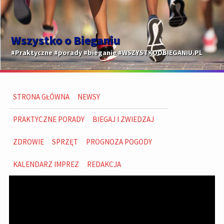
Wszystko o Bieganiu
#Praktyczne #porady #bieganie #WSZYSTKOOBIEGANIU.PL
STRONA GŁÓWNA
NEWSY
PRAKTYCZNE PORADY
BIEGAJ I ZWIEDZAJ
ZDROWIE
SPRZĘT
PROGNOZA POGODY
KALENDARZ IMPREZ
REDAKCJA