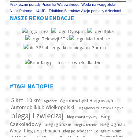
Praktyczne porady Przemka Walewskiego. Woda na wagę złota!
Nasz Patronat. 14. JBL Triathlon Sieraków. Akcja pomocy dzieciom!
NASZE REKOMENDACJE
#TAGI NA TOPIE
5 km
10 km
Agrobex Cykl Biegów 5/5
Agrobex
Automobilklub Wielkopolski
Bieg Agrobex zalasewska Piątka
biegaj i zwiedzaj
Bieg
bieg charytatywny
Czekoladowy
biegi górskie
Bieg Ognia i
biegi w terenie
bieg po schodach
Wody
Bieg po schodach Collegium Altum