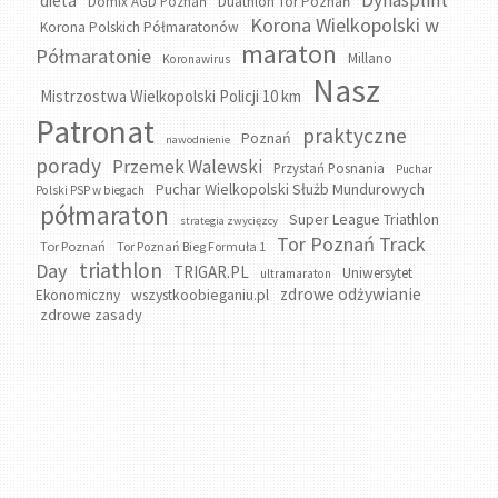
Dynasplint
dieta
Domix AGD Poznań
Duathlon Tor Poznań
Korona Wielkopolski w
Korona Polskich Półmaratonów
maraton
Półmaratonie
Millano
Koronawirus
Nasz
Mistrzostwa Wielkopolski Policji 10 km
Patronat
praktyczne
Poznań
nawodnienie
porady
Przemek Walewski
Przystań Posnania
Puchar
Puchar Wielkopolski Służb Mundurowych
Polski PSP w biegach
półmaraton
Super League Triathlon
strategia zwycięzcy
Tor Poznań Track
Tor Poznań
Tor Poznań Bieg Formuła 1
triathlon
Day
TRIGAR.PL
Uniwersytet
ultramaraton
zdrowe odżywianie
wszystkoobieganiu.pl
Ekonomiczny
zdrowe zasady