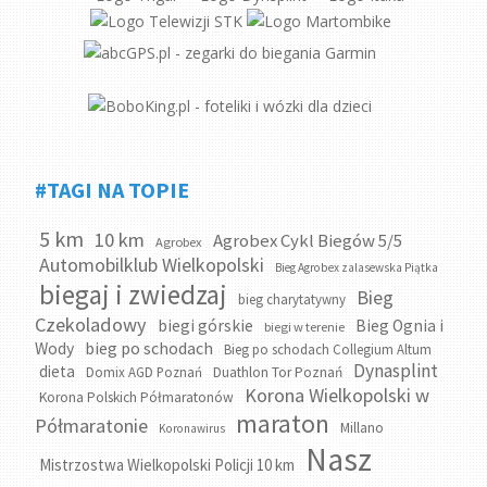
#TAGI NA TOPIE
5 km
10 km
Agrobex Cykl Biegów 5/5
Agrobex
Automobilklub Wielkopolski
Bieg Agrobex zalasewska Piątka
biegaj i zwiedzaj
Bieg
bieg charytatywny
Czekoladowy
biegi górskie
Bieg Ognia i
biegi w terenie
bieg po schodach
Wody
Bieg po schodach Collegium Altum
Dynasplint
dieta
Domix AGD Poznań
Duathlon Tor Poznań
Korona Wielkopolski w
Korona Polskich Półmaratonów
maraton
Półmaratonie
Millano
Koronawirus
Nasz
Mistrzostwa Wielkopolski Policji 10 km