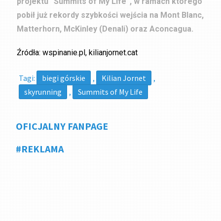
projektu “Summits of My Life”, w ramach którego
pobił już rekordy szybkości wejścia na Mont Blanc,
Matterhorn, McKinley (Denali) oraz Aconcagua.
Źródła: wspinanie.pl, kilianjornet.cat
Tagi:
biegi górskie
,
Kilian Jornet
,
skyrunning
,
Summits of My Life
OFICJALNY FANPAGE
#REKLAMA