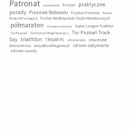
Patronat
praktyczne
Poznań
nawodnienie
porady
Przemek Walewski
Przystań Posnania
Puchar
Puchar Wielkopolski Służb Mundurowych
Polski PSP w biegach
półmaraton
Super League Triathlon
strategia zwycięzcy
Tor Poznań Track
Tor Poznań
Tor Poznań Bieg Formuła 1
triathlon
Day
TRIGAR.PL
Uniwersytet
ultramaraton
zdrowe odżywianie
wszystkoobieganiu.pl
Ekonomiczny
zdrowe zasady