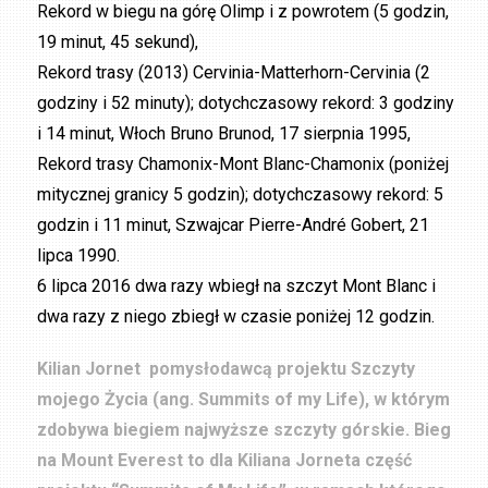
Rekord w biegu na górę Olimp i z powrotem (5 godzin,
19 minut, 45 sekund),
Rekord trasy (2013) Cervinia-Matterhorn-Cervinia (2
godziny i 52 minuty); dotychczasowy rekord: 3 godziny
i 14 minut, Włoch Bruno Brunod, 17 sierpnia 1995,
Rekord trasy Chamonix-Mont Blanc-Chamonix (poniżej
mitycznej granicy 5 godzin); dotychczasowy rekord: 5
godzin i 11 minut, Szwajcar Pierre-André Gobert, 21
lipca 1990.
6 lipca 2016 dwa razy wbiegł na szczyt Mont Blanc i
dwa razy z niego zbiegł w czasie poniżej 12 godzin.
Kilian Jornet pomysłodawcą projektu Szczyty
mojego Życia (ang. Summits of my Life), w którym
zdobywa biegiem najwyższe szczyty górskie. Bieg
na Mount Everest to dla Kiliana Jorneta część