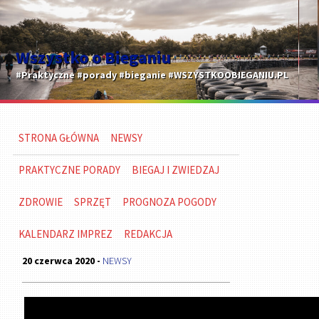
Wszystko o Bieganiu
#Praktyczne #porady #bieganie #WSZYSTKOOBIEGANIU.PL
STRONA GŁÓWNA
NEWSY
PRAKTYCZNE PORADY
BIEGAJ I ZWIEDZAJ
ZDROWIE
SPRZĘT
PROGNOZA POGODY
KALENDARZ IMPREZ
REDAKCJA
20 czerwca 2020 -
NEWSY