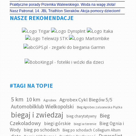
Praktyczne porady Przemka Walewskiego. Woda na wagę złota!
Nasz Patronat. 14. JBL Triathlon Sieraków. Akcja pomocy dzieciom!
NASZE REKOMENDACJE
#TAGI NA TOPIE
5 km
10 km
Agrobex Cykl Biegów 5/5
Agrobex
Automobilklub Wielkopolski
Bieg Agrobex zalasewska Piątka
biegaj i zwiedzaj
Bieg
bieg charytatywny
Czekoladowy
biegi górskie
Bieg Ognia i
biegi w terenie
bieg po schodach
Wody
Bieg po schodach Collegium Altum