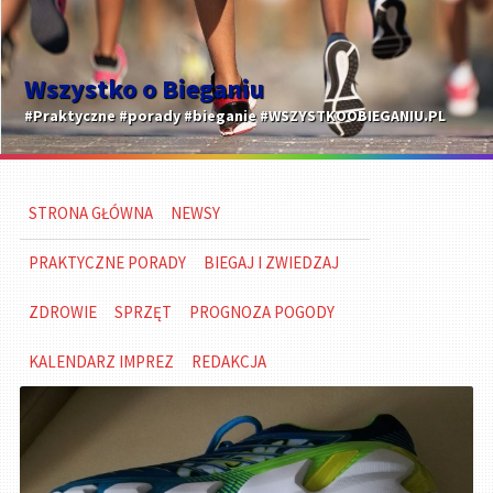
Wszystko o Bieganiu
#Praktyczne #porady #bieganie #WSZYSTKOOBIEGANIU.PL
STRONA GŁÓWNA
NEWSY
PRAKTYCZNE PORADY
BIEGAJ I ZWIEDZAJ
ZDROWIE
SPRZĘT
PROGNOZA POGODY
KALENDARZ IMPREZ
REDAKCJA