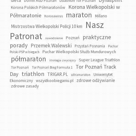
Dynasplint
dieta
Domix AGD Poznań
Duathlon Tor Poznań
Korona Wielkopolski w
Korona Polskich Półmaratonów
maraton
Półmaratonie
Millano
Koronawirus
Nasz
Mistrzostwa Wielkopolski Policji 10 km
Patronat
praktyczne
Poznań
nawodnienie
porady
Przemek Walewski
Przystań Posnania
Puchar
Puchar Wielkopolski Służb Mundurowych
Polski PSP w biegach
półmaraton
Super League Triathlon
strategia zwycięzcy
Tor Poznań Track
Tor Poznań
Tor Poznań Bieg Formuła 1
triathlon
Day
TRIGAR.PL
Uniwersytet
ultramaraton
zdrowe odżywianie
wszystkoobieganiu.pl
Ekonomiczny
zdrowe zasady