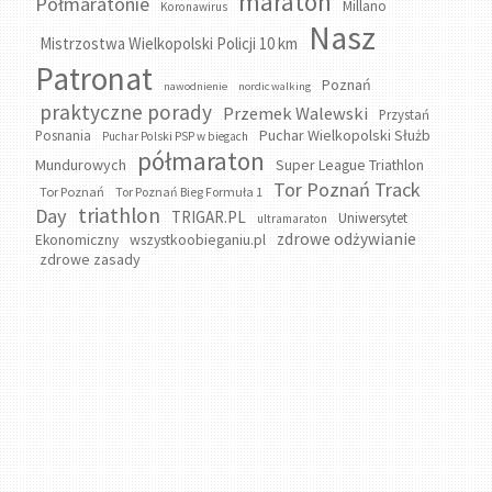
maraton
Półmaratonie
Millano
Koronawirus
Nasz
Mistrzostwa Wielkopolski Policji 10 km
Patronat
Poznań
nawodnienie
nordic walking
praktyczne porady
Przemek Walewski
Przystań
Puchar Wielkopolski Służb
Posnania
Puchar Polski PSP w biegach
półmaraton
Mundurowych
Super League Triathlon
Tor Poznań Track
Tor Poznań
Tor Poznań Bieg Formuła 1
triathlon
Day
TRIGAR.PL
Uniwersytet
ultramaraton
zdrowe odżywianie
wszystkoobieganiu.pl
Ekonomiczny
zdrowe zasady