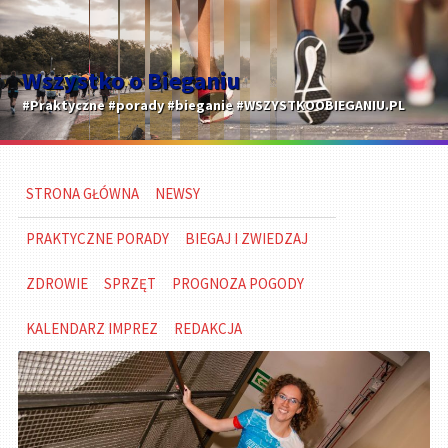
Wszystko o Bieganiu
#Praktyczne #porady #bieganie #WSZYSTKOOBIEGANIU.PL
STRONA GŁÓWNA
NEWSY
PRAKTYCZNE PORADY
BIEGAJ I ZWIEDZAJ
ZDROWIE
SPRZĘT
PROGNOZA POGODY
KALENDARZ IMPREZ
REDAKCJA