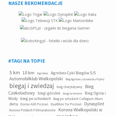
NASZE REKOMENDACJE
#TAGI NA TOPIE
5 km
10 km
Agrobex Cykl Biegów 5/5
Agrobex
Automobilklub Wielkopolski
Bieg Agrobex zalasewska Piątka
biegaj i zwiedzaj
Bieg
bieg charytatywny
Czekoladowy
biegi górskie
Bieg Ognia i
biegi w terenie
bieg po schodach
Wody
Bieg po schodach Collegium Altum
Dynasplint
dieta
Domix AGD Poznań
Duathlon Tor Poznań
Korona Wielkopolski w
Korona Polskich Półmaratonów