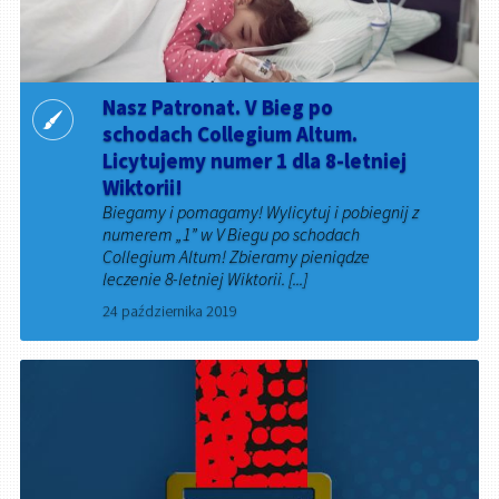
Nasz Patronat. V Bieg po
schodach Collegium Altum.
Licytujemy numer 1 dla 8-letniej
Wiktorii!
Biegamy i pomagamy! Wylicytuj i pobiegnij z
numerem „1” w V Biegu po schodach
Collegium Altum! Zbieramy pieniądze
leczenie 8-letniej Wiktorii. [...]
24 października 2019