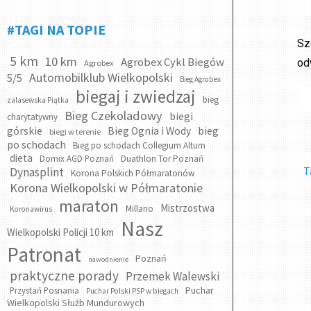
#TAGI NA TOPIE
Sz
5 km
10 km
Agrobex Cykl Biegów
od
Agrobex
Automobilklub Wielkopolski
5/5
Bieg Agrobex
biegaj i zwiedzaj
bieg
zalasewska Piątka
Bieg Czekoladowy
biegi
charytatywny
bieg
górskie
Bieg Ognia i Wody
biegi w terenie
po schodach
Bieg po schodach Collegium Altum
dieta
Domix AGD Poznań
Duathlon Tor Poznań
T
Dynasplint
Korona Polskich Półmaratonów
Korona Wielkopolski w Półmaratonie
maraton
Mistrzostwa
Millano
Koronawirus
Nasz
Wielkopolski Policji 10 km
Patronat
Poznań
nawodnienie
praktyczne porady
Przemek Walewski
Puchar
Przystań Posnania
Puchar Polski PSP w biegach
Wielkopolski Służb Mundurowych