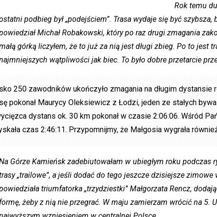
Rok temu du
ostatni podbieg był „podejściem”. Trasa wydaje się być szybsza, 
powiedział Michał Robakowski, który po raz drugi zmagania zako
małą górką liczyłem, że to już za nią jest długi zbieg. Po to jest t
najmniejszych wątpliwości jak biec. To było dobre przetarcie pr
isko 250 zawodników ukończyło zmagania na długim dystansie 
asę pokonał Maurycy Oleksiewicz z Łodzi, jeden ze stałych by
ycięzca dystans ok. 30 km pokonał w czasie 2:06:06. Wśród Pa
yskała czas 2:46:11. Przypomnijmy, że Małgosia wygrała również
Na Górze Kamieńsk zadebiutowałam w ubiegłym roku podczas rywa
trasy „trailowe”, a jeśli dodać do tego jeszcze dzisiejsze zimo
powiedziała triumfatorka „trzydziestki” Małgorzata Rencz, dodaj
formę, żeby z nią nie przegrać. W maju zamierzam wrócić na 5. Ul
najwyższym wzniesieniem w centralnej Polsce.