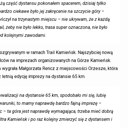
żą część dystansu pokonałem spacerem, dzisiaj tylko
bardzo ciekawe było jej zakręcenie na szczycie góry –
ńczył na trzynastym miejscu – nie ukrywam, że z każdą
rail, żeby nie było lekko, trasa super oznaczona, nie było
zed kolejnymi zawodami.
rozgrywanym w ramach Trail Kamieńsk. Najszybciej nową
walców na imprezach organizowanych na Górze Kamieńsk.
ń wygrała Małgorzata Rencz z miejscowości Orzesze, która
 letnią edycję imprezy na dystansie 65 km.
lizacji na dystansie 65 km, spodobało mi się, lubię
we warunki, to mamy naprawdę bardzo fajną imprezę –
ąc – ta góra jest naprawdę wymagająca, trzeba mieć dobrą
tra Kamieńsk i po raz kolejny zmierzyć się z dystansem i