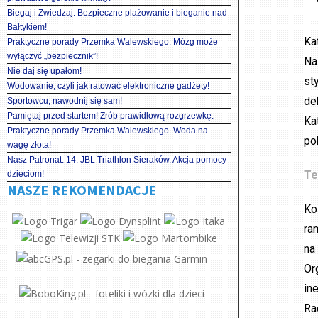
Biegaj i Zwiedzaj. Bezpieczne plażowanie i bieganie nad
Bałtykiem!
Ka
Praktyczne porady Przemka Walewskiego. Mózg może
wyłączyć „bezpiecznik”!
Na
Nie daj się upałom!
st
Wodowanie, czyli jak ratować elektroniczne gadżety!
de
Sportowcu, nawodnij się sam!
Pamiętaj przed startem! Zrób prawidłową rozgrzewkę.
Ka
Praktyczne porady Przemka Walewskiego. Woda na
po
wagę złota!
Nasz Patronat. 14. JBL Triathlon Sieraków. Akcja pomocy
Te
dzieciom!
NASZE REKOMENDACJE
Ko
ra
na
Or
in
Ra