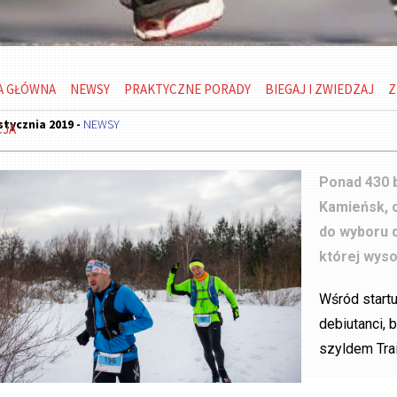
A GŁÓWNA
NEWSY
PRAKTYCZNE PORADY
BIEGAJ I ZWIEDZAJ
Z
stycznia 2019 -
NEWSY
CJA
Ponad 430 b
Kamieńsk, 
do wyboru 
której wyso
Wśród startu
debiutanci, 
szyldem Trai