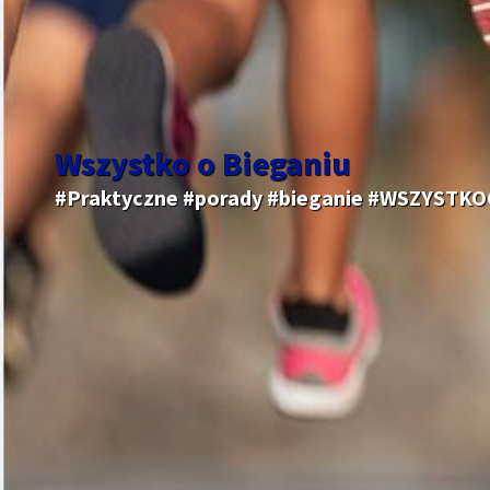
Wszystko o Bieganiu
#Praktyczne #porady #bieganie #WSZYSTK