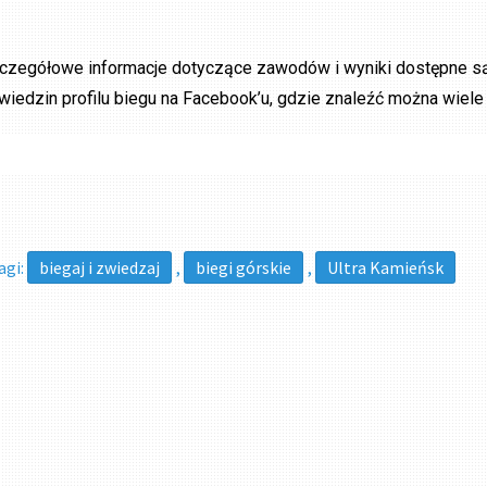
czegółowe informacje dotyczące zawodów i wyniki dostępne są 
wiedzin profilu biegu na Facebook’u, gdzie znaleźć można wie
agi:
biegaj i zwiedzaj
,
biegi górskie
,
Ultra Kamieńsk