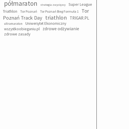
półmaraton
Super League
strategia zwycięzcy
Tor
Triathlon
Tor Poznań
Tor Poznań Bieg Formuła 1
triathlon
Poznań Track Day
TRIGAR.PL
Uniwersytet Ekonomiczny
ultramaraton
zdrowe odżywianie
wszystkoobieganiu.pl
zdrowe zasady