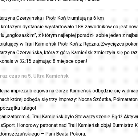
tarzyna Czerwińska i Piotr Koń triumfują na 6 km
 krótszym dystansie wystartowało 188 zawodników co jest nowy
ylu „anglosaskim”, z którym najlepiej poradził sobie jeden z na
biutujący w Trail Kamieńsk Piotr Koń z Ręczna. Zwycięzca pokon
tarzyna Czerwińska, która z górą Kamieńsk zmierzyła się po raz
konała w 32:15 zajmując 8 miejsce open!
raz czas na 5. Ultra Kamieńsk
lejna impreza biegowa na Górze Kamieńsk odbędzie się w dniach 
mach której odbędą się trzy imprezy: Nocna Szóstka, Półmaraton 
 początku lutego!
ganizatorem 4. Trail Kamieńsk było Stowarzyszenie Bądź Aktywn
esSport. Honorowy patronat nad Trail Kamieńsk objął Burmistr
domszczańskiego – Pani Beata Pokora.