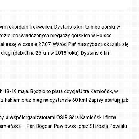
m rekordem frekwencji. Dystans 6 km to bieg górski w
jbardziej doświadczonych biegaczy górskich w Polsce,
ał trasę w czasie 27:07. Wśród Pań najszybsza okazała się
 drugi (debiut na 25 km w 2018 roku). Dystans 6 km
18-19 maja. Będzie to piata edycja Ultra Kamieńsk, w
z hakiem oraz bieg na dystansie 60 km! Zapisy startują już
y, a współorganizatorami OSIR Góra Kamieńsk i firma
z Kamieńska – Pan Bogdan Pawłowski oraz Starosta Powiatu