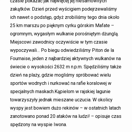
czasie pokazać jak najwięcej jej niesamowitych
zakątków. Dzień przed wyścigiem podejrzewaliśmy
ich nawet o podstęp, gdyż zrobiliśmy tego dnia około
25 km marszu po pięknym cyrku górskim Mafate –
ogromnym, wygasłym wulkanie porośniętym dżunglą.
Miejscowi zawodnicy oczywiście w tym czasie
wypoczywali… Po biegu odwiedziliśmy Piton de la
Fournaise, jeden z najbardziej aktywnych wulkanów na
świecie o wysokości 2632 m n.p.m. Spędziliśmy także
dzień na plaży, gdzie mogliśmy spróbować wielu
sportów wodnych i nurkować na rafie koralowej w
specjalnych maskach.Kąpielom w rajskiej lagunie
towarzyszyły jednak mieszane uczucia. W okolicy
wyspy jest bowiem dużo rekinów – w ostatnich latach
zanotowano ponad 20 ataków na ludzi! – opisuje czas
spędzony na wyspie Iwona.