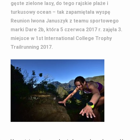
gęste zielone lasy, do tego rajskie plaże i
turkusowy ocean – tak zapamiętała wyspę
Reunion Iwona Januszyk z teamu sportowego
marki Dare 2b, która 5 czerwca 2017 r. zajęła 3.
miejsce w 1st International College Trophy
Trailrunning 2017.