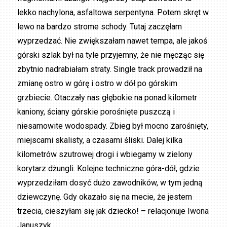
lekko nachylona, asfaltowa serpentyna. Potem skręt w
lewo na bardzo strome schody. Tutaj zaczęłam
wyprzedzać. Nie zwiększałam nawet tempa, ale jakoś
górski szlak był na tyle przyjemny, że nie męcząc się
zbytnio nadrabiałam straty. Single track prowadził na
zmianę ostro w górę i ostro w dół po górskim
grzbiecie. Otaczały nas głębokie na ponad kilometr
kaniony, ściany górskie porośnięte puszczą i
niesamowite wodospady. Zbieg był mocno zarośnięty,
miejscami skalisty, a czasami śliski. Dalej kilka
kilometrów szutrowej drogi i wbiegamy w zielony
korytarz dżungli. Kolejne techniczne góra-dół, gdzie
wyprzedziłam dosyć dużo zawodników, w tym jedną
dziewczynę. Gdy okazało się na mecie, że jestem
trzecia, cieszyłam się jak dziecko! – relacjonuje Iwona
Januszyk.