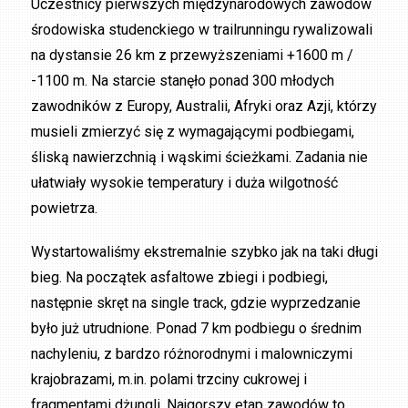
Uczestnicy pierwszych międzynarodowych zawodów
środowiska studenckiego w trailrunningu rywalizowali
na dystansie 26 km z przewyższeniami +1600 m /
-1100 m. Na starcie stanęło ponad 300 młodych
zawodników z Europy, Australii, Afryki oraz Azji, którzy
musieli zmierzyć się z wymagającymi podbiegami,
śliską nawierzchnią i wąskimi ścieżkami. Zadania nie
ułatwiały wysokie temperatury i duża wilgotność
powietrza.
Wystartowaliśmy ekstremalnie szybko jak na taki długi
bieg. Na początek asfaltowe zbiegi i podbiegi,
następnie skręt na single track, gdzie wyprzedzanie
było już utrudnione. Ponad 7 km podbiegu o średnim
nachyleniu, z bardzo różnorodnymi i malowniczymi
krajobrazami, m.in. polami trzciny cukrowej i
fragmentami dżungli. Najgorszy etap zawodów to