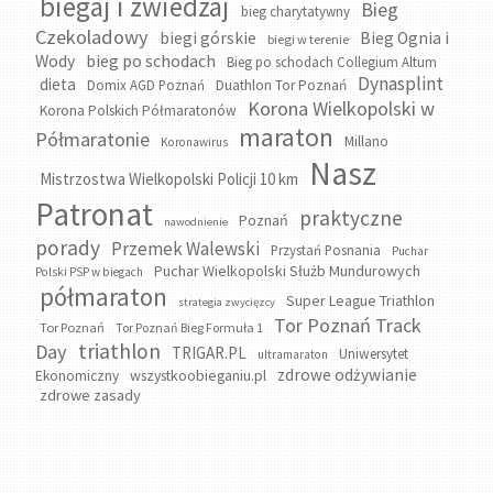
biegaj i zwiedzaj
Bieg
bieg charytatywny
Czekoladowy
biegi górskie
Bieg Ognia i
biegi w terenie
bieg po schodach
Wody
Bieg po schodach Collegium Altum
Dynasplint
dieta
Domix AGD Poznań
Duathlon Tor Poznań
Korona Wielkopolski w
Korona Polskich Półmaratonów
maraton
Półmaratonie
Millano
Koronawirus
Nasz
Mistrzostwa Wielkopolski Policji 10 km
Patronat
praktyczne
Poznań
nawodnienie
porady
Przemek Walewski
Przystań Posnania
Puchar
Puchar Wielkopolski Służb Mundurowych
Polski PSP w biegach
półmaraton
Super League Triathlon
strategia zwycięzcy
Tor Poznań Track
Tor Poznań
Tor Poznań Bieg Formuła 1
triathlon
Day
TRIGAR.PL
Uniwersytet
ultramaraton
zdrowe odżywianie
wszystkoobieganiu.pl
Ekonomiczny
zdrowe zasady