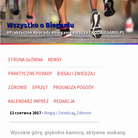
Wszystko o Bieganiu
#Praktyczne #porady #bieganie #WSZYSTKOOBIEGANIU.PL
STRONA GŁÓWNA
NEWSY
PRAKTYCZNE PORADY
BIEGAJ I ZWIEDZAJ
ZDROWIE
SPRZĘT
PROGNOZA POGODY
KALENDARZ IMPREZ
REDAKCJA
12 czerwca 2017 -
Biegaj i Zwiedzaj
,
Zdrowie
Wysokie góry, głębokie kaniony, aktywne wulkany,