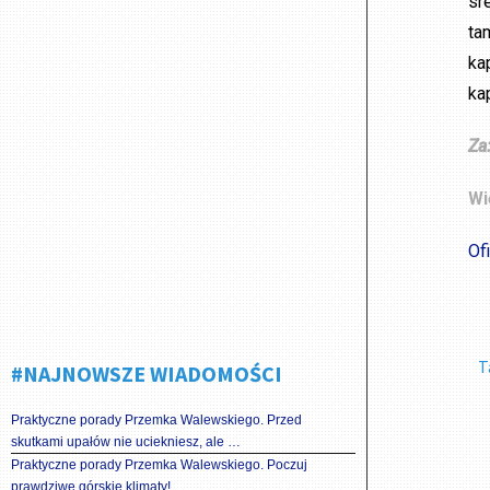
sr
ta
ka
ka
Za
Wi
Of
T
#NAJNOWSZE WIADOMOŚCI
Praktyczne porady Przemka Walewskiego. Przed
skutkami upałów nie uciekniesz, ale …
Praktyczne porady Przemka Walewskiego. Poczuj
prawdziwe górskie klimaty!