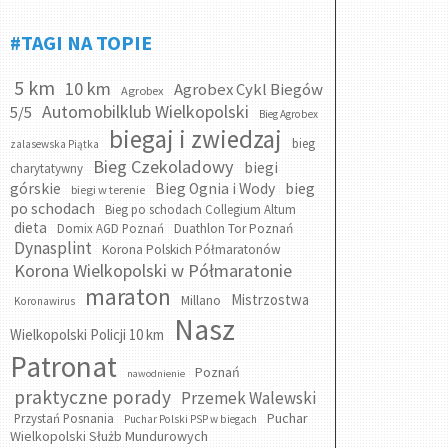
#TAGI NA TOPIE
5 km
10 km
Agrobex Cykl Biegów
Agrobex
Automobilklub Wielkopolski
5/5
Bieg Agrobex
biegaj i zwiedzaj
bieg
zalasewska Piątka
Bieg Czekoladowy
biegi
charytatywny
bieg
górskie
Bieg Ognia i Wody
biegi w terenie
po schodach
Bieg po schodach Collegium Altum
dieta
Domix AGD Poznań
Duathlon Tor Poznań
Dynasplint
Korona Polskich Półmaratonów
Korona Wielkopolski w Półmaratonie
maraton
Mistrzostwa
Millano
Koronawirus
Nasz
Wielkopolski Policji 10 km
Patronat
Poznań
nawodnienie
praktyczne porady
Przemek Walewski
Puchar
Przystań Posnania
Puchar Polski PSP w biegach
Wielkopolski Służb Mundurowych