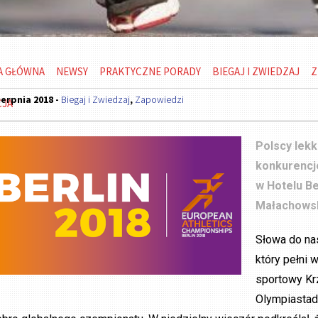
A GŁÓWNA
NEWSY
PRAKTYCZNE PORADY
BIEGAJ I ZWIEDZAJ
Z
ierpnia 2018 -
Biegaj i Zwiedzaj
,
Zapowiedzi
CJA
Polscy lekk
konkurencje
w Hotelu Be
Małachowski
Słowa do na
który pełni 
sportowy Kr
Olympiastadi