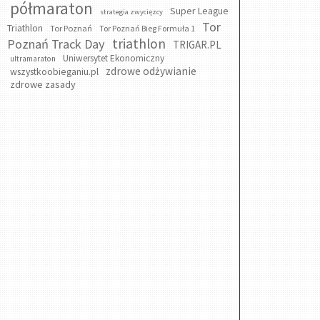
półmaraton
Super League
strategia zwycięzcy
Tor
Triathlon
Tor Poznań
Tor Poznań Bieg Formuła 1
triathlon
Poznań Track Day
TRIGAR.PL
Uniwersytet Ekonomiczny
ultramaraton
zdrowe odżywianie
wszystkoobieganiu.pl
zdrowe zasady