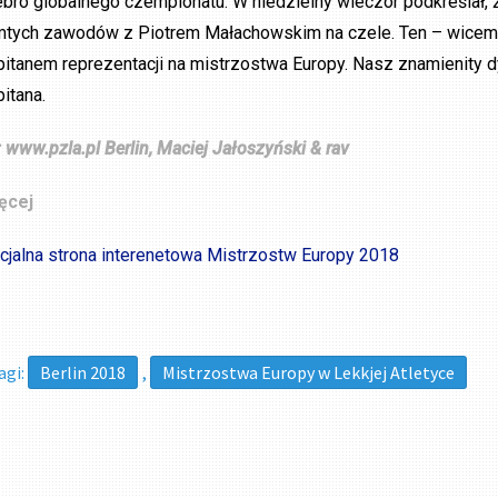
ebro globalnego czempionatu. W niedzielny wieczór podkreślał, ż
mtych zawodów z Piotrem Małachowskim na czele. Ten – wicemist
pitanem reprezentacji na mistrzostwa Europy. Nasz znamienity dy
pitana.
: www.pzla.pl Berlin, Maciej Jałoszyński & rav
ęcej
icjalna strona interenetowa Mistrzostw Europy 2018
agi:
Berlin 2018
,
Mistrzostwa Europy w Lekkjej Atletyce