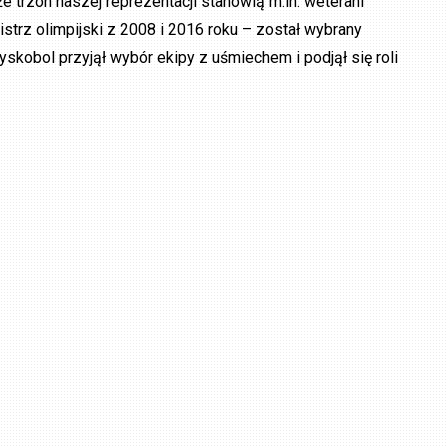
e trzon naszej reprezentacji stanowią m.in. weterani
rz olimpijski z 2008 i 2016 roku – został wybrany
skobol przyjął wybór ekipy z uśmiechem i podjął się roli