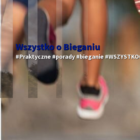
Wszystko o Bieganiu
#Praktyczne #porady #bieganie #WSZYSTK