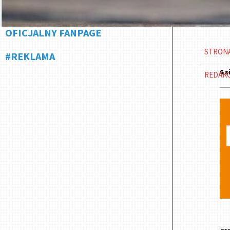
OFICJALNY FANPAGE
STRON
#REKLAMA
6 s
REDAK