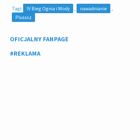
Tagi:
IV Bieg Ognia i Wody
,
nawadnianie
,
Plusssz
OFICJALNY FANPAGE
#REKLAMA