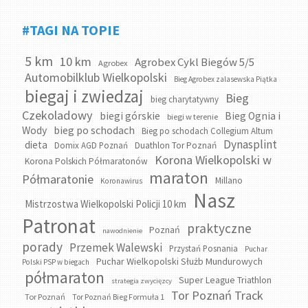
#TAGI NA TOPIE
5 km
10 km
Agrobex Cykl Biegów 5/5
Agrobex
Automobilklub Wielkopolski
Bieg Agrobex zalasewska Piątka
biegaj i zwiedzaj
Bieg
bieg charytatywny
Czekoladowy
biegi górskie
Bieg Ognia i
biegi w terenie
bieg po schodach
Wody
Bieg po schodach Collegium Altum
Dynasplint
dieta
Domix AGD Poznań
Duathlon Tor Poznań
Korona Wielkopolski w
Korona Polskich Półmaratonów
maraton
Półmaratonie
Millano
Koronawirus
Nasz
Mistrzostwa Wielkopolski Policji 10 km
Patronat
praktyczne
Poznań
nawodnienie
porady
Przemek Walewski
Przystań Posnania
Puchar
Puchar Wielkopolski Służb Mundurowych
Polski PSP w biegach
półmaraton
Super League Triathlon
strategia zwycięzcy
Tor Poznań Track
Tor Poznań
Tor Poznań Bieg Formuła 1