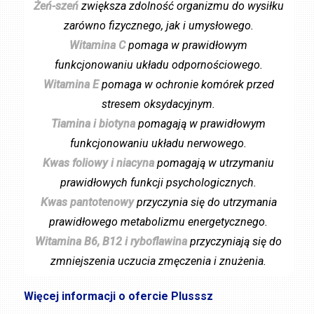
Żeń-szeń
zwiększa zdolność organizmu do wysiłku
zarówno fizycznego, jak i umysłowego.
Witamina C
pomaga w prawidłowym
funkcjonowaniu układu odpornościowego.
Witamina E
pomaga w ochronie komórek przed
stresem oksydacyjnym.
Tiamina i biotyna
pomagają w prawidłowym
funkcjonowaniu układu nerwowego.
Kwas foliowy i niacyna
pomagają w utrzymaniu
prawidłowych funkcji psychologicznych.
Kwas pantotenowy
przyczynia się do utrzymania
prawidłowego metabolizmu energetycznego.
Witamina B6, B12 i ryboflawina
przyczyniają się do
zmniejszenia uczucia zmęczenia i znużenia.
Więcej informacji o ofercie Plusssz