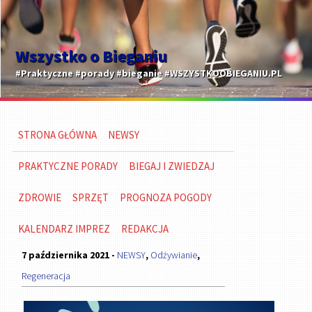
Wszystko o Bieganiu
#Praktyczne #porady #bieganie #WSZYSTKOOBIEGANIU.PL
STRONA GŁÓWNA
NEWSY
PRAKTYCZNE PORADY
BIEGAJ I ZWIEDZAJ
ZDROWIE
SPRZĘT
PROGNOZA POGODY
KALENDARZ IMPREZ
REDAKCJA
7 października 2021 -
NEWSY
,
Odżywianie
,
Regeneracja