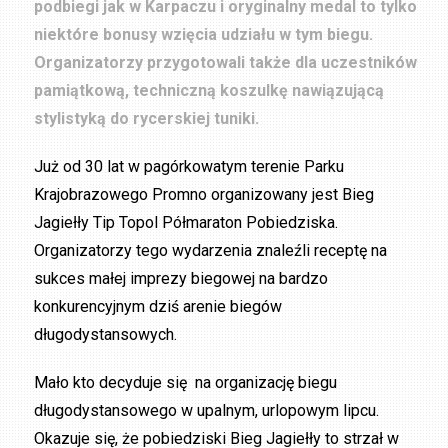
podbiegi jak w Karpaczu i oryginalny medal to tylko
niektóre bonusy wzięcia udziału w tym biegu.
Organizatorzy przygotowali także dla uczestników
pamiątkową, techniczną koszulkę nawiązującą
stylistyką do rycerskiej tuniki.
Już od 30 lat w pagórkowatym terenie Parku
Krajobrazowego Promno organizowany jest Bieg
Jagiełły Tip Topol Półmaraton Pobiedziska.
Organizatorzy tego wydarzenia znaleźli receptę na
sukces małej imprezy biegowej na bardzo
konkurencyjnym dziś arenie biegów
długodystansowych.
Mało kto decyduje się na organizację biegu
długodystansowego w upalnym, urlopowym lipcu.
Okazuje się, że pobiedziski Bieg Jagiełły to strzał w