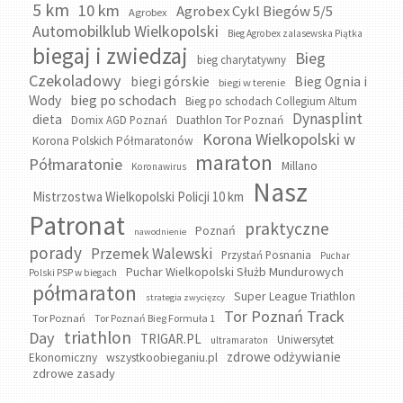
5 km
10 km
Agrobex Cykl Biegów 5/5
Agrobex
Automobilklub Wielkopolski
Bieg Agrobex zalasewska Piątka
biegaj i zwiedzaj
Bieg
bieg charytatywny
Czekoladowy
biegi górskie
Bieg Ognia i
biegi w terenie
bieg po schodach
Wody
Bieg po schodach Collegium Altum
Dynasplint
dieta
Domix AGD Poznań
Duathlon Tor Poznań
Korona Wielkopolski w
Korona Polskich Półmaratonów
maraton
Półmaratonie
Millano
Koronawirus
Nasz
Mistrzostwa Wielkopolski Policji 10 km
Patronat
praktyczne
Poznań
nawodnienie
porady
Przemek Walewski
Przystań Posnania
Puchar
Puchar Wielkopolski Służb Mundurowych
Polski PSP w biegach
półmaraton
Super League Triathlon
strategia zwycięzcy
Tor Poznań Track
Tor Poznań
Tor Poznań Bieg Formuła 1
triathlon
Day
TRIGAR.PL
Uniwersytet
ultramaraton
zdrowe odżywianie
wszystkoobieganiu.pl
Ekonomiczny
zdrowe zasady