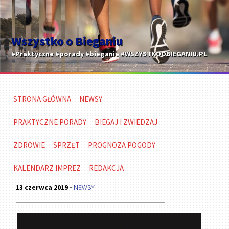
Wszystko o Bieganiu
#Praktyczne #porady #bieganie #WSZYSTKOOBIEGANIU.PL
STRONA GŁÓWNA
NEWSY
PRAKTYCZNE PORADY
BIEGAJ I ZWIEDZAJ
ZDROWIE
SPRZĘT
PROGNOZA POGODY
KALENDARZ IMPREZ
REDAKCJA
13 czerwca 2019 -
NEWSY