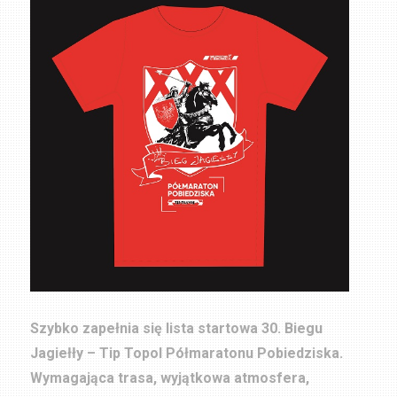
Szybko zapełnia się lista startowa 30. Biegu
Jagiełły – Tip Topol Półmaratonu Pobiedziska.
Wymagająca trasa, wyjątkowa atmosfera,