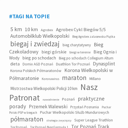
#TAGI NA TOPIE
5 km
10 km
Agrobex Cykl Biegów 5/5
Agrobex
Automobilklub Wielkopolski
Bieg Agrobex zalasewska Piątka
biegaj i zwiedzaj
Bieg
bieg charytatywny
Czekoladowy
biegi górskie
Bieg Ognia i
biegi w terenie
bieg po schodach
Wody
Bieg po schodach Collegium Altum
Dynasplint
dieta
Domix AGD Poznań
Duathlon Tor Poznań
Korona Wielkopolski w
Korona Polskich Półmaratonów
maraton
Półmaratonie
Millano
Koronawirus
Nasz
Mistrzostwa Wielkopolski Policji 10 km
Patronat
praktyczne
Poznań
nawodnienie
porady
Przemek Walewski
Przystań Posnania
Puchar
Puchar Wielkopolski Służb Mundurowych
Polski PSP w biegach
półmaraton
Super League Triathlon
strategia zwycięzcy
Tor Poznań Track
Tor Poznań
Tor Poznań Bieg Formuła 1