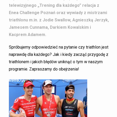
telewizyjnego „Trening dla każdego” relacja z
Enea Challenge Poznań oraz wywiady z mistrzami
triathlonu m.in. z Jodie Swallow, Agnieszką Jerzyk,
Jamesem Cunnama, Darkiem Kowalskim i
Kacprem Adamem.
Spróbujemy odpowiedzieć na pytanie czy triathlon jest
naprawdę dla każdego? Jak i kiedy zacząć przygodę z
triathlonem i jakich błędów uniknąć o tym w naszym
programie. Zapraszamy do obejrzenia!