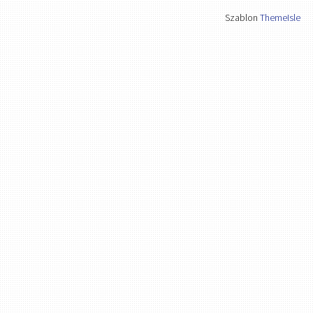
Szablon
ThemeIsle