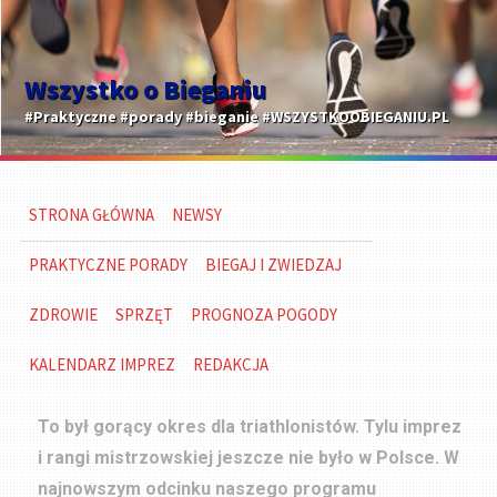
Wszystko o Bieganiu
#Praktyczne #porady #bieganie #WSZYSTKOOBIEGANIU.PL
STRONA GŁÓWNA
NEWSY
PRAKTYCZNE PORADY
BIEGAJ I ZWIEDZAJ
ZDROWIE
SPRZĘT
PROGNOZA POGODY
KALENDARZ IMPREZ
REDAKCJA
To był gorący okres dla triathlonistów. Tylu imprez
i rangi mistrzowskiej jeszcze nie było w Polsce. W
najnowszym odcinku naszego programu