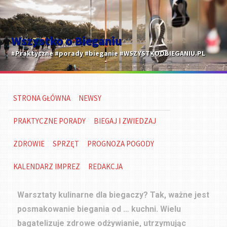
Wszystko o Bieganiu
#Praktyczne #porady #bieganie #WSZYSTKOOBIEGANIU.PL
STRONA GŁÓWNA
NEWSY
PRAKTYCZNE PORADY
BIEGAJ I ZWIEDZAJ
ZDROWIE
SPRZĘT
PROGNOZA POGODY
KALENDARZ IMPREZ
REDAKCJA
Warsztaty kulinarne dla biegaczy? Tak, ważne jest
posmakowanie biegania od … kuchni. Wielu
bagatelizuje zdrowe odżywianie, utrzymując