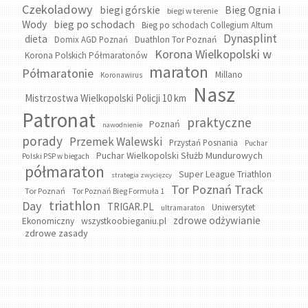
Czekoladowy
biegi górskie
Bieg Ognia i
biegi w terenie
bieg po schodach
Wody
Bieg po schodach Collegium Altum
Dynasplint
dieta
Domix AGD Poznań
Duathlon Tor Poznań
Korona Wielkopolski w
Korona Polskich Półmaratonów
maraton
Półmaratonie
Millano
Koronawirus
Nasz
Mistrzostwa Wielkopolski Policji 10 km
Patronat
praktyczne
Poznań
nawodnienie
porady
Przemek Walewski
Przystań Posnania
Puchar
Puchar Wielkopolski Służb Mundurowych
Polski PSP w biegach
półmaraton
Super League Triathlon
strategia zwycięzcy
Tor Poznań Track
Tor Poznań
Tor Poznań Bieg Formuła 1
triathlon
Day
TRIGAR.PL
Uniwersytet
ultramaraton
zdrowe odżywianie
wszystkoobieganiu.pl
Ekonomiczny
zdrowe zasady