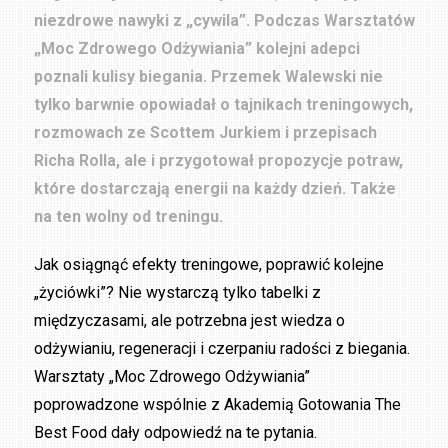
niezdrowe nawyki z „cywila”. Podczas Warsztatów
„Moc Zdrowego Odżywiania” kolejni adepci
poznali kulisy biegania. Przemek Walewski nie
tylko barwnie opowiadał o tajnikach treningowych,
rozmowach ze Scottem Jurkiem i przepisach
Richa Rolla, ale i przygotował propozycje potraw,
które dostarczają energii na każdy dzień. Także
na ten wolny od treningu.
Jak osiągnąć efekty treningowe, poprawić kolejne
„życiówki”? Nie wystarczą tylko tabelki z
międzyczasami, ale potrzebna jest wiedza o
odżywianiu, regeneracji i czerpaniu radości z biegania.
Warsztaty „Moc Zdrowego Odżywiania”
poprowadzone wspólnie z Akademią Gotowania The
Best Food dały odpowiedź na te pytania.