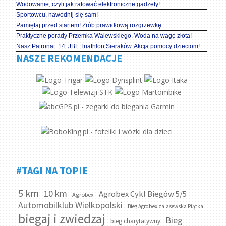
Wodowanie, czyli jak ratować elektroniczne gadżety!
Sportowcu, nawodnij się sam!
Pamiętaj przed startem! Zrób prawidłową rozgrzewkę.
Praktyczne porady Przemka Walewskiego. Woda na wagę złota!
Nasz Patronat. 14. JBL Triathlon Sieraków. Akcja pomocy dzieciom!
NASZE REKOMENDACJE
#TAGI NA TOPIE
5 km
10 km
Agrobex Cykl Biegów 5/5
Agrobex
Automobilklub Wielkopolski
Bieg Agrobex zalasewska Piątka
biegaj i zwiedzaj
Bieg
bieg charytatywny