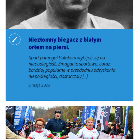
Niezłomny biegacz z białym
orłem na piersi.
Sport pomagał Polakom wybijać się na
niepodległość. Zmagania sportowe, coraz
bardziej popularne w przededniu odzyskania
niepodległości, dostarczały [...]
2 maja 2025