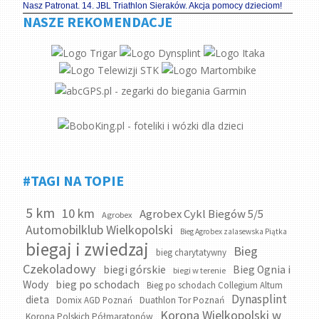
Nasz Patronat. 14. JBL Triathlon Sieraków. Akcja pomocy dzieciom!
NASZE REKOMENDACJE
#TAGI NA TOPIE
5 km
10 km
Agrobex Cykl Biegów 5/5
Agrobex
Automobilklub Wielkopolski
Bieg Agrobex zalasewska Piątka
biegaj i zwiedzaj
Bieg
bieg charytatywny
Czekoladowy
biegi górskie
Bieg Ognia i
biegi w terenie
bieg po schodach
Wody
Bieg po schodach Collegium Altum
Dynasplint
dieta
Domix AGD Poznań
Duathlon Tor Poznań
Korona Wielkopolski w
Korona Polskich Półmaratonów