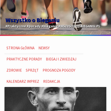
Wszystko o Bieganiu
#Praktyczne #porady #bieganie #WSZYSTKOOBIEGANIU.PL
STRONA GŁÓWNA
NEWSY
PRAKTYCZNE PORADY
BIEGAJ I ZWIEDZAJ
ZDROWIE
SPRZĘT
PROGNOZA POGODY
KALENDARZ IMPREZ
REDAKCJA