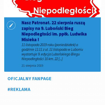
Nasz Patronat. 22 sierpnia ruszą
zapisy na 9. Luboński Bieg
Niepodległości im. ppłk. Ludwika
Misieka !
11 listopada 2019 roku (poniedziałek) o
godzinie 11:11 z ul. 11 listopada w Luboniu
wystartuje 9. edycja Lubońskiego Biegu
Niepodległości 10 km. 22 [...]
21 sierpnia 2019
OFICJALNY FANPAGE
#REKLAMA