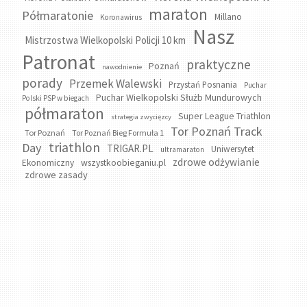
maraton
Półmaratonie
Millano
Koronawirus
Nasz
Mistrzostwa Wielkopolski Policji 10 km
Patronat
praktyczne
Poznań
nawodnienie
porady
Przemek Walewski
Przystań Posnania
Puchar
Puchar Wielkopolski Służb Mundurowych
Polski PSP w biegach
półmaraton
Super League Triathlon
strategia zwycięzcy
Tor Poznań Track
Tor Poznań
Tor Poznań Bieg Formuła 1
triathlon
Day
TRIGAR.PL
Uniwersytet
ultramaraton
zdrowe odżywianie
wszystkoobieganiu.pl
Ekonomiczny
zdrowe zasady