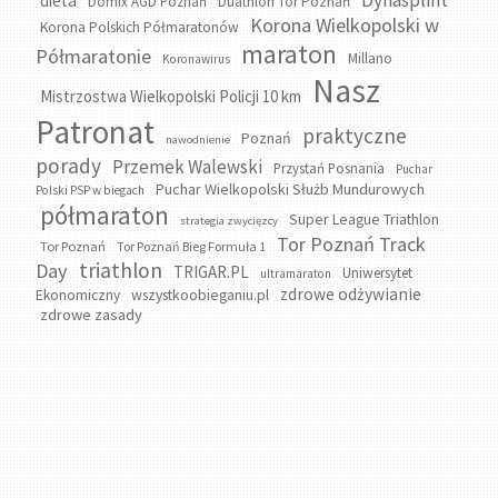
Dynasplint
dieta
Domix AGD Poznań
Duathlon Tor Poznań
Korona Wielkopolski w
Korona Polskich Półmaratonów
maraton
Półmaratonie
Millano
Koronawirus
Nasz
Mistrzostwa Wielkopolski Policji 10 km
Patronat
praktyczne
Poznań
nawodnienie
porady
Przemek Walewski
Przystań Posnania
Puchar
Puchar Wielkopolski Służb Mundurowych
Polski PSP w biegach
półmaraton
Super League Triathlon
strategia zwycięzcy
Tor Poznań Track
Tor Poznań
Tor Poznań Bieg Formuła 1
triathlon
Day
TRIGAR.PL
Uniwersytet
ultramaraton
zdrowe odżywianie
wszystkoobieganiu.pl
Ekonomiczny
zdrowe zasady