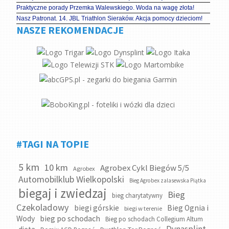
Praktyczne porady Przemka Walewskiego. Woda na wagę złota!
Nasz Patronat. 14. JBL Triathlon Sieraków. Akcja pomocy dzieciom!
NASZE REKOMENDACJE
#TAGI NA TOPIE
5 km
10 km
Agrobex Cykl Biegów 5/5
Agrobex
Automobilklub Wielkopolski
Bieg Agrobex zalasewska Piątka
biegaj i zwiedzaj
Bieg
bieg charytatywny
Czekoladowy
biegi górskie
Bieg Ognia i
biegi w terenie
bieg po schodach
Wody
Bieg po schodach Collegium Altum