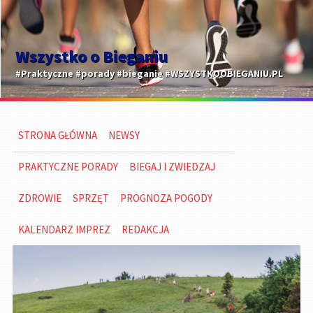
Wszystko o Bieganiu
#Praktyczne #porady #bieganie #WSZYSTKOOBIEGANIU.PL
STRONA GŁÓWNA
NEWSY
PRAKTYCZNE PORADY
BIEGAJ I ZWIEDZAJ
ZDROWIE
SPRZĘT
PROGNOZA POGODY
KALENDARZ IMPREZ
REDAKCJA