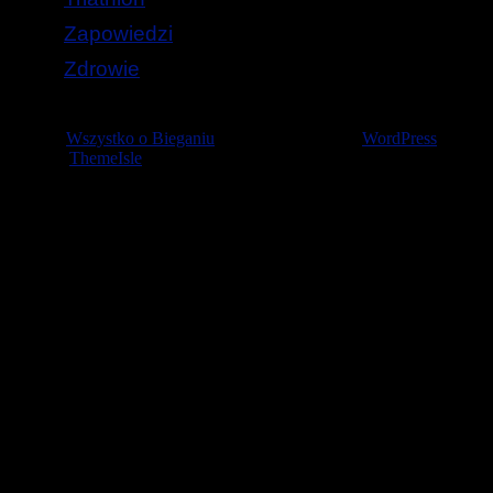
Zapowiedzi
Zdrowie
© 2026
Wszystko o Bieganiu
— Stworzone przez
WordPress
Szablon
ThemeIsle