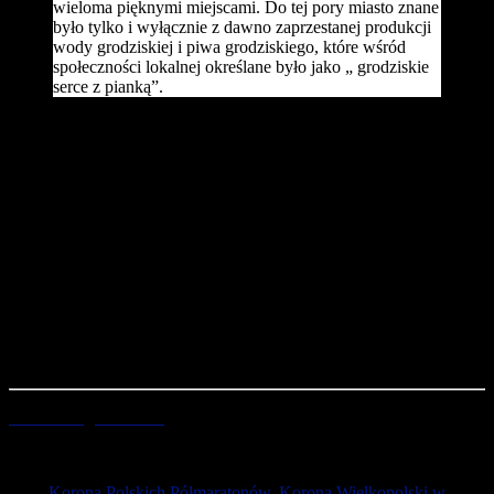
wieloma pięknymi miejscami. Do tej pory miasto znane
było tylko i wyłącznie z dawno zaprzestanej produkcji
wody grodziskiej i piwa grodziskiego, które wśród
społeczności lokalnej określane było jako „ grodziskie
serce z pianką”.
Z kolei w dziedzinie sportu z klubu piłkarskiego „Groclin-
Dyskobolia”, który odnosił wielkie sukcesy w kraju i zagranicą oraz
jego znakomitego zaplecza, mamy tu na myśli stadion z pięcioma
boiskami treningowymi, kortami, kręgielnią i centrum medycznym.
Marek Małecki podkreślał, że coraz częściej widzi na ulicach miasta
i jego okolic mieszkańców, którzy biegają. Jedni robią to dla
zdrowia inni dla zabawy. To właśnie dla miłośników biegania,
których z roku na rok przybywa powstał „Grodziski Klub
Biegacza”, którego współzałożycielem jest właśnie
Marek
Małecki
. Do dzisiaj Marek jest głównym motorem napędowym i
dyrektorem półmaratonu.
opr. PW
Strona Organizatora
Tagi:
Korona Polskich Półmaratonów
,
Korona Wielkopolski w