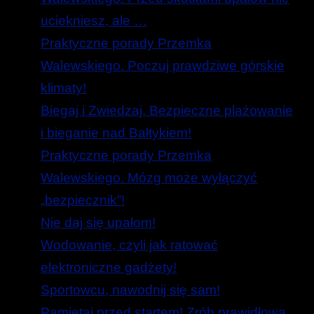
uciekniesz, ale …
Praktyczne porady Przemka
Walewskiego. Poczuj prawdziwe górskie
klimaty!
Biegaj i Zwiedzaj. Bezpieczne plażowanie
i bieganie nad Bałtykiem!
Praktyczne porady Przemka
Walewskiego. Mózg może wyłączyć
„bezpiecznik”!
Nie daj się upałom!
Wodowanie, czyli jak ratować
elektroniczne gadżety!
Sportowcu, nawodnij się sam!
Pamiętaj przed startem! Zrób prawidłową