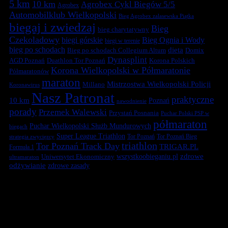
5 km
10 km
Agrobex Cykl Biegów 5/5
Agrobex
Automobilklub Wielkopolski
Bieg Agrobex zalasewska Piątka
biegaj i zwiedzaj
Bieg
bieg charytatywny
Czekoladowy
biegi górskie
Bieg Ognia i Wody
biegi w terenie
bieg po schodach
dieta
Bieg po schodach Collegium Altum
Domix
Dynasplint
Duathlon Tor Poznań
Korona Polskich
AGD Poznań
Korona Wielkopolski w Półmaratonie
Półmaratonów
maraton
Mistrzostwa Wielkopolski Policji
Millano
Koronawirus
Nasz Patronat
praktyczne
10 km
Poznań
nawodnienie
porady
Przemek Walewski
Przystań Posnania
Puchar Polski PSP w
półmaraton
Puchar Wielkopolski Służb Mundurowych
biegach
Super League Triathlon
Tor Poznań
Tor Poznań Bieg
strategia zwycięzcy
triathlon
Tor Poznań Track Day
TRIGAR.PL
Formuła 1
zdrowe
Uniwersytet Ekonomiczny
wszystkoobieganiu.pl
ultramaraton
odżywianie
zdrowe zasady