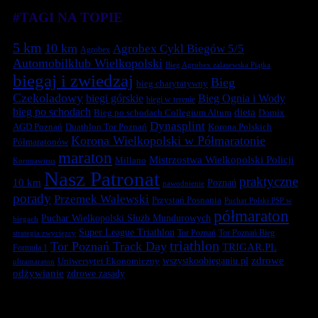
#TAGI NA TOPIE
5 km
10 km
Agrobex Cykl Biegów 5/5
Agrobex
Automobilklub Wielkopolski
Bieg Agrobex zalasewska Piątka
biegaj i zwiedzaj
Bieg
bieg charytatywny
Czekoladowy
biegi górskie
Bieg Ognia i Wody
biegi w terenie
bieg po schodach
dieta
Bieg po schodach Collegium Altum
Domix
Dynasplint
Duathlon Tor Poznań
Korona Polskich
AGD Poznań
Korona Wielkopolski w Półmaratonie
Półmaratonów
maraton
Mistrzostwa Wielkopolski Policji
Millano
Koronawirus
Nasz Patronat
praktyczne
10 km
Poznań
nawodnienie
porady
Przemek Walewski
Przystań Posnania
Puchar Polski PSP w
półmaraton
Puchar Wielkopolski Służb Mundurowych
biegach
Super League Triathlon
Tor Poznań
Tor Poznań Bieg
strategia zwycięzcy
triathlon
Tor Poznań Track Day
TRIGAR.PL
Formuła 1
zdrowe
Uniwersytet Ekonomiczny
wszystkoobieganiu.pl
ultramaraton
odżywianie
zdrowe zasady