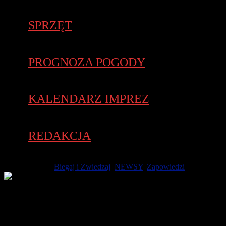
SPRZĘT
PROGNOZA POGODY
KALENDARZ IMPREZ
REDAKCJA
18 maja 2018 -
Biegaj i Zwiedzaj
,
NEWSY
,
Zapowiedzi
Zapisy na Grodziski Półmaraton „Słowaka” trwają jak
mgnienie wiosny! Większość nie zdąży zasiąść przed
komputerem, gdy na listach startowych jest już komplet. Nic
dziwnego, bo to jeden z najpopularniejszych biegów nie tylko w