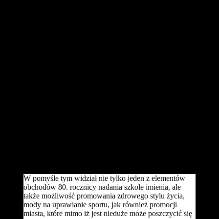
Wielkopolsce, ale w całej Polsce. Zaliczany jest do Korony
Polskich Półmaratonów. Dla chętnych, którzy chcą
wystartować w XII HUNTERS Grodziskm Półmaratonie
„Słowaka”, będzie specjalna dogrywka.
Dodatkowe zapisy ruszą w samo południe 20 maja. Warto być w
blokach startowych! W oczekiwaniu na zapisy warto poznać bliżej
fenomen Grodziskiego Półmaratonu „Słowaka”. To impreza
organizowana w Grodzisku Wielkopolskim od 2007 roku. Jej
pomysłodawcą jest wieloletni nauczyciel wychowania fizycznego w
Liceum Ogólnokształcącym im. Juliusza Słowackiego, Marek
Małecki. Sam pomysł zorganizowania w małym mieście liczącym
13.947 mieszkańców, jakim jest Grodzisk Wielkopolski, tego typu
imprezy zrodził się w głowie Marka Małeckiego w momencie,
kiedy to w liceum zaczęto przygotowywać się do uczczenia 80
rocznicy nadania szkole imienia Juliusza Słowackiego. Wtedy to
właśnie wspomniany nauczyciel zaproponował, aby z tej okazji w
mieście zorganizować bieg uliczny i nazwać go Grodziskim
Półmaratonem „Słowaka” ( od patrona szkoły Juliusza
Słowackiego).
W pomyśle tym widział nie tylko jeden z elementów
obchodów 80. rocznicy nadania szkole imienia, ale
także możliwość promowania zdrowego stylu życia,
mody na uprawianie sportu, jak również promocji
miasta, które mimo iż jest nieduże może poszczycić się