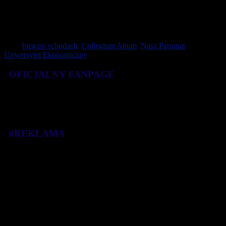
zaznacza nestor Janusz Grzeszczuk, wychowawca wielu wybitnych
sportowców, z których wielu ma dzisiaj profesorskie tytuły.
Tagi:
bieg po schodach
,
Collegium Altum
,
Nasz Patronat
,
Unwersytet Ekonomiczny
OFICJALNY FANPAGE
#REKLAMA