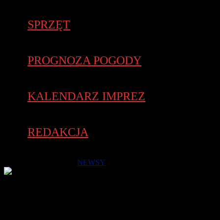
SPRZĘT
PROGNOZA POGODY
KALENDARZ IMPREZ
REDAKCJA
16 października 2018 -
NEWSY
Nasz Patronat. Już po raz czwarty biegacze wbiegną 28
października 2018 r. na 17. piętro Collegium Altum,
najwyższego budynku w Poznaniu (wysokość całkowita 103,35