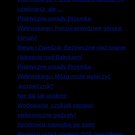
uciekniesz, ale …
Praktyczne porady Przemka
Walewskiego. Poczuj prawdziwe górskie
klimaty!
Biegaj i Zwiedzaj. Bezpieczne plażowanie
i bieganie nad Bałtykiem!
Praktyczne porady Przemka
Walewskiego. Mózg może wyłączyć
„bezpiecznik”!
Nie daj się upałom!
Wodowanie, czyli jak ratować
elektroniczne gadżety!
Sportowcu, nawodnij się sam!
Pamiętaj przed startem! Zrób prawidłową