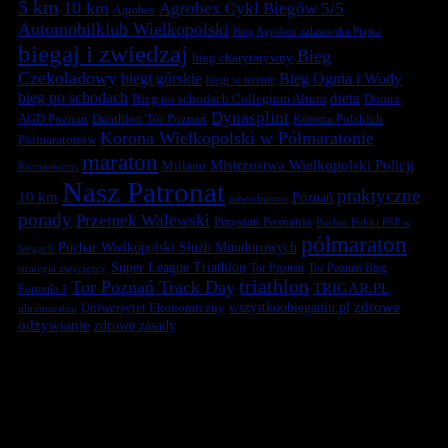
5 km
10 km
Agrobex Cykl Biegów 5/5
Agrobex
Automobilklub Wielkopolski
Bieg Agrobex zalasewska Piątka
biegaj i zwiedzaj
Bieg
bieg charytatywny
Czekoladowy
biegi górskie
Bieg Ognia i Wody
biegi w terenie
bieg po schodach
dieta
Bieg po schodach Collegium Altum
Domix
Dynasplint
Duathlon Tor Poznań
Korona Polskich
AGD Poznań
Korona Wielkopolski w Półmaratonie
Półmaratonów
maraton
Mistrzostwa Wielkopolski Policji
Millano
Koronawirus
Nasz Patronat
praktyczne
10 km
Poznań
nawodnienie
porady
Przemek Walewski
Przystań Posnania
Puchar Polski PSP w
półmaraton
Puchar Wielkopolski Służb Mundurowych
biegach
Super League Triathlon
Tor Poznań
Tor Poznań Bieg
strategia zwycięzcy
triathlon
Tor Poznań Track Day
TRIGAR.PL
Formuła 1
zdrowe
Uniwersytet Ekonomiczny
wszystkoobieganiu.pl
ultramaraton
odżywianie
zdrowe zasady