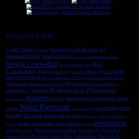
#TAGI NA TOPIE
5 km
10 km
Agrobex Cykl Biegów 5/5
Agrobex
Automobilklub Wielkopolski
Bieg Agrobex zalasewska Piątka
biegaj i zwiedzaj
Bieg
bieg charytatywny
Czekoladowy
biegi górskie
Bieg Ognia i Wody
biegi w terenie
bieg po schodach
dieta
Bieg po schodach Collegium Altum
Domix
Dynasplint
Duathlon Tor Poznań
Korona Polskich
AGD Poznań
Korona Wielkopolski w Półmaratonie
Półmaratonów
maraton
Mistrzostwa Wielkopolski Policji
Millano
Koronawirus
Nasz Patronat
praktyczne
10 km
Poznań
nawodnienie
porady
Przemek Walewski
Przystań Posnania
Puchar Polski PSP w
półmaraton
Puchar Wielkopolski Służb Mundurowych
biegach
Super League Triathlon
Tor Poznań
Tor Poznań Bieg
strategia zwycięzcy
triathlon
Tor Poznań Track Day
TRIGAR.PL
Formuła 1