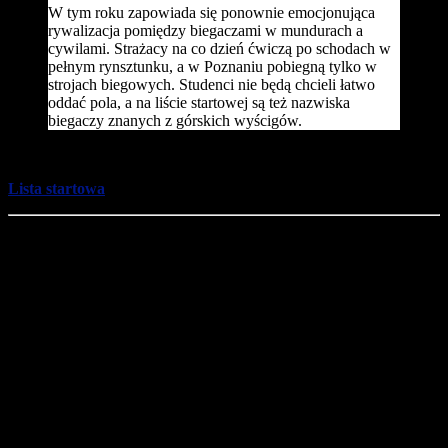
W tym roku zapowiada się ponownie emocjonująca
rywalizacja pomiędzy biegaczami w mundurach a
cywilami. Strażacy na co dzień ćwiczą po schodach w
pełnym rynsztunku, a w Poznaniu pobiegną tylko w
strojach biegowych. Studenci nie będą chcieli łatwo
oddać pola, a na liście startowej są też nazwiska
biegaczy znanych z górskich wyścigów.
Lista startowa
Geneza Biegu po schodach Collegium Altum
Cztery lata temu inicjatywie maratończyka i biegacza górskiego
Przemysława Walewskiego przyklasnęły władze Uniwersytetu
Ekonomicznego, z ówczesnym rektorem prof. Marianem Gorynią na
czele, na co dzień zapalonym biegaczem.
Impreza spodobała się
także obecnemu rektorowi prof. Maciejowi Żukowskiemu, a wśród
uczestników jest wielu studentów, wykładowców oraz absolwentów
Uniwersytetu Ekonomicznego. Sport od zarania dziejów uczelni
wpisywał się w rzymską dewizę „Mens sana in corpore sano”,