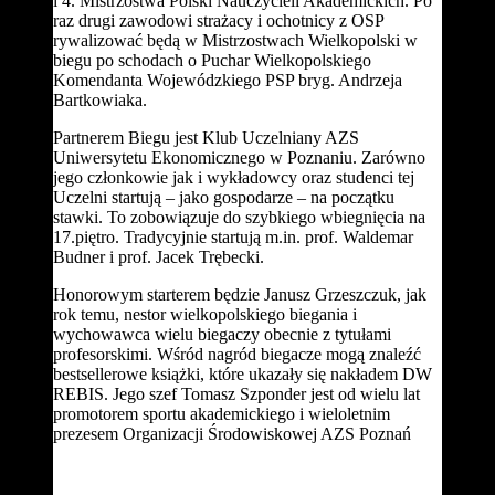
i 4. Mistrzostwa Polski Nauczycieli Akademickich. Po
raz drugi zawodowi strażacy i ochotnicy z OSP
rywalizować będą w Mistrzostwach Wielkopolski w
biegu po schodach o Puchar Wielkopolskiego
Komendanta Wojewódzkiego PSP bryg. Andrzeja
Bartkowiaka.
Partnerem Biegu jest Klub Uczelniany AZS
Uniwersytetu Ekonomicznego w Poznaniu. Zarówno
jego członkowie jak i wykładowcy oraz studenci tej
Uczelni startują – jako gospodarze – na początku
stawki. To zobowiązuje do szybkiego wbiegnięcia na
17.piętro. Tradycyjnie startują m.in. prof. Waldemar
Budner i prof. Jacek Trębecki.
Honorowym starterem będzie Janusz Grzeszczuk, jak
rok temu, nestor wielkopolskiego biegania i
wychowawca wielu biegaczy obecnie z tytułami
profesorskimi. Wśród nagród biegacze mogą znaleźć
bestsellerowe książki, które ukazały się nakładem DW
REBIS. Jego szef Tomasz Szponder jest od wielu lat
promotorem sportu akademickiego i wieloletnim
prezesem Organizacji Środowiskowej AZS Poznań