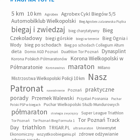
5 km
10 km
Agrobex Cykl Biegów 5/5
Agrobex
Automobilklub Wielkopolski
Bieg Agrobex zalasewska Piątka
biegaj i zwiedzaj
Bieg
bieg charytatywny
Czekoladowy
biegi górskie
Bieg Ognia i
biegi w terenie
bieg po schodach
Wody
Bieg po schodach Collegium Altum
Dynasplint
dieta
Domix AGD Poznań
Duathlon Tor Poznań
Korona Wielkopolski w
Korona Polskich Półmaratonów
maraton
Półmaratonie
Millano
Koronawirus
Nasz
Mistrzostwa Wielkopolski Policji 10 km
Patronat
praktyczne
Poznań
nawodnienie
porady
Przemek Walewski
Przystań Posnania
Puchar
Puchar Wielkopolski Służb Mundurowych
Polski PSP w biegach
półmaraton
Super League Triathlon
strategia zwycięzcy
Tor Poznań Track
Tor Poznań
Tor Poznań Bieg Formuła 1
triathlon
Day
TRIGAR.PL
Uniwersytet
ultramaraton
zdrowe odżywianie
wszystkoobieganiu.pl
Ekonomiczny
zdrowe zasady