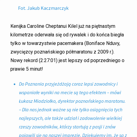
Fot. Jakub Kaczmarczyk
Kenijka Caroline Cheptanui Kilel już na piętnastym
kilometrze oderwała się od rywalek i do końca biegła
tylko w towarzystwie pacemakera (Boniface Nduvy,
zwycięzcy poznańskiego półmaratonu z 2009 r.).
Nowy rekord (2:27:01) jest lepszy od poprzedniego o
prawie 5 minut!
Do Poznania przyjeżdżają coraz lepsi zawodnicy i
wspaniałe wyniki na mecie są tego efektem – mówi
Łukasz Miadziołko, dyrektor poznańskiego maratonu.
– Dla nas jednak ważne są nie tylko osiągnięcia tych
najlepszych, ale także udział i zadowolenie wielkiej
rzeszy zawodników, którzy startują z pasji i znów
pojawili się na naszej imprezie. Dziękujemy im, że są z