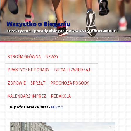
Wszystko o Bieganiu
#Praktyczne #porady #bieganie #WSZYSTKOOBIEGANIU.PL
STRONA GŁÓWNA
NEWSY
PRAKTYCZNE PORADY
BIEGAJ I ZWIEDZAJ
ZDROWIE
SPRZĘT
PROGNOZA POGODY
KALENDARZ IMPREZ
REDAKCJA
16 października 2022 -
NEWSY