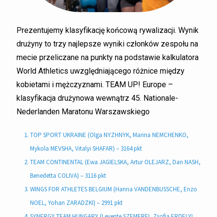
Prezentujemy klasyfikację końcową rywalizacji. Wynik
drużyny to trzy najlepsze wyniki członków zespołu na
mecie przeliczane na punkty na podstawie kalkulatora
World Athletics uwzględniającego różnice między
kobietami i mężczyznami. TEAM UP! Europe –
klasyfikacja drużynowa wewnątrz 45. Nationale-
Nederlanden Maratonu Warszawskiego
TOP SPORT UKRAINE (Olga NYZHNYK, Marina NEMCHENKO,
Mykola MEVSHA, Vitalyi SHAFAR) – 3164 pkt
TEAM CONTINENTAL (Ewa JAGIELSKA, Artur OLEJARZ, Dan NASH,
Benedetta COLIVA) – 3116 pkt
WINGS FOR ATHLETES BELGIUM (Hanna VANDENBUSSCHE, Enzo
NOEL, Yohan ZARADZKI) – 2991 pkt
SYNERGY TEAM HUNGARY (Levente SZEMEREI, Zsofia ERDELYI,