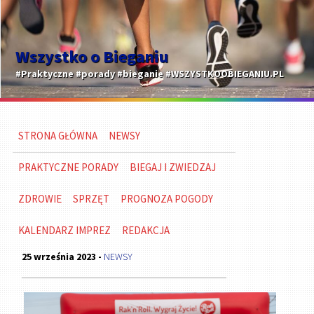
Wszystko o Bieganiu
#Praktyczne #porady #bieganie #WSZYSTKOOBIEGANIU.PL
STRONA GŁÓWNA
NEWSY
PRAKTYCZNE PORADY
BIEGAJ I ZWIEDZAJ
ZDROWIE
SPRZĘT
PROGNOZA POGODY
KALENDARZ IMPREZ
REDAKCJA
25 września 2023 -
NEWSY