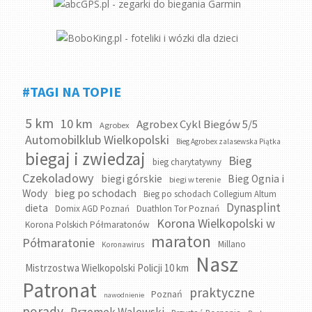
#TAGI NA TOPIE
5 km
10 km
Agrobex Cykl Biegów 5/5
Agrobex
Automobilklub Wielkopolski
Bieg Agrobex zalasewska Piątka
biegaj i zwiedzaj
Bieg
bieg charytatywny
Czekoladowy
biegi górskie
Bieg Ognia i
biegi w terenie
bieg po schodach
Wody
Bieg po schodach Collegium Altum
Dynasplint
dieta
Domix AGD Poznań
Duathlon Tor Poznań
Korona Wielkopolski w
Korona Polskich Półmaratonów
maraton
Półmaratonie
Millano
Koronawirus
Nasz
Mistrzostwa Wielkopolski Policji 10 km
Patronat
praktyczne
Poznań
nawodnienie
porady
Przemek Walewski