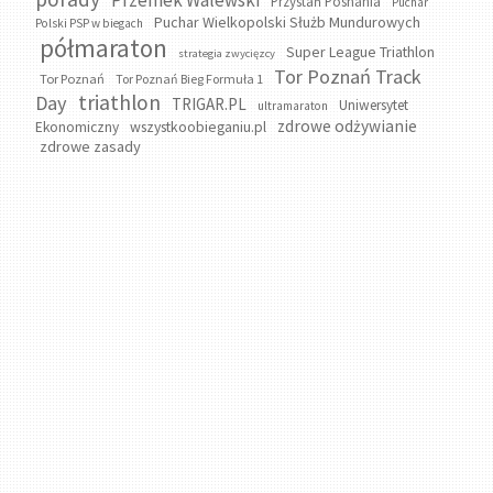
Przystań Posnania
Puchar
Puchar Wielkopolski Służb Mundurowych
Polski PSP w biegach
półmaraton
Super League Triathlon
strategia zwycięzcy
Tor Poznań Track
Tor Poznań
Tor Poznań Bieg Formuła 1
triathlon
Day
TRIGAR.PL
Uniwersytet
ultramaraton
zdrowe odżywianie
wszystkoobieganiu.pl
Ekonomiczny
zdrowe zasady