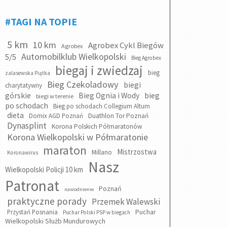
#TAGI NA TOPIE
5 km
10 km
Agrobex Cykl Biegów
Agrobex
Automobilklub Wielkopolski
5/5
Bieg Agrobex
biegaj i zwiedzaj
bieg
zalasewska Piątka
Bieg Czekoladowy
biegi
charytatywny
bieg
górskie
Bieg Ognia i Wody
biegi w terenie
po schodach
Bieg po schodach Collegium Altum
dieta
Domix AGD Poznań
Duathlon Tor Poznań
Dynasplint
Korona Polskich Półmaratonów
Korona Wielkopolski w Półmaratonie
maraton
Mistrzostwa
Millano
Koronawirus
Nasz
Wielkopolski Policji 10 km
Patronat
Poznań
nawodnienie
praktyczne porady
Przemek Walewski
Puchar
Przystań Posnania
Puchar Polski PSP w biegach
Wielkopolski Służb Mundurowych