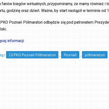
a fanów biegów wirtualnych, przypominamy, że mamy również i t
artu, godzinę oraz dzień. Ważne, by start nastąpił w terminie od
.PKO Poznań Półmaraton odbędzie się pod patronatem Prezyden
lski.
ęcej informacji
agi:
13.PKO Poznań Półmaraton
,
Poznań
,
półmaraton