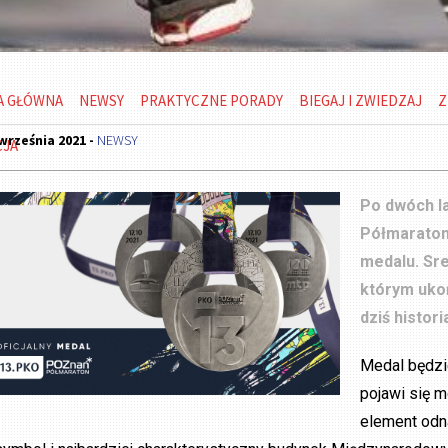
A GŁÓWNA
NEWSY
PRAKTYCZNE PORADY
BIEGAJ I ZWIEDZAJ
Z
września 2021 -
NEWSY
CJA
Po dwóch l
Półmaraton
medalu. Sr
którym ukoń
dziś histo
Medal będzi
pojawi się m
element odn