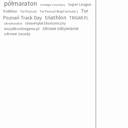
półmaraton
Super League
strategia zwycięzcy
Tor
Triathlon
Tor Poznań
Tor Poznań Bieg Formuła 1
triathlon
Poznań Track Day
TRIGAR.PL
Uniwersytet Ekonomiczny
ultramaraton
zdrowe odżywianie
wszystkoobieganiu.pl
zdrowe zasady