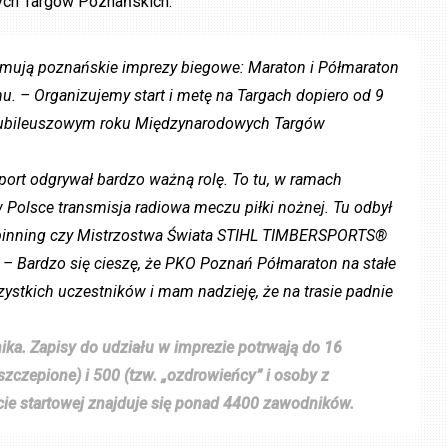
ych Targów Poznańskich.
i zajmują poznańskie imprezy biegowe: Maraton i Półmaraton
. – Organizujemy start i metę na Targach dopiero od 9
W jubileuszowym roku Międzynarodowych Targów
port odgrywał bardzo ważną rolę. To tu, w ramach
Polsce transmisja radiowa meczu piłki nożnej. Tu odbył
spinning czy Mistrzostwa Świata STIHL TIMBERSPORTS®
 – Bardzo się cieszę, że PKO Poznań Półmaraton na stałe
ystkich uczestników i mam nadzieję, że na trasie padnie
ika. Zapisy do udziału w imprezie potrwają do 16
szczepione) i 500 (tzw. „ozdrowieńcy” i osoby z
ie startowej znajduje się ponad 4400 zawodników.