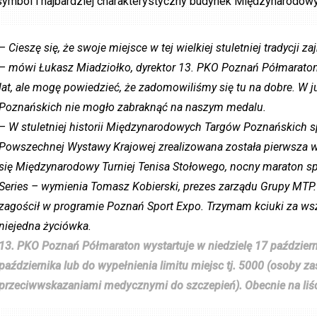
symbol i najbardziej charakterystyczny budynek Międzynarodow
– Cieszę się, że swoje miejsce w tej wielkiej stuletniej tradycj
– mówi Łukasz Miadziołko, dyrektor 13. PKO Poznań Półmaratonu
lat, ale mogę powiedzieć, że zadomowiliśmy się tu na dobre. 
Poznańskich nie mogło zabraknąć na naszym medalu.
– W stuletniej historii Międzynarodowych Targów Poznańskich s
Powszechnej Wystawy Krajowej zrealizowana została pierwsza w 
się Międzynarodowy Turniej Tenisa Stołowego, nocny maraton 
Series – wymienia Tomasz Kobierski, prezes zarządu Grupy MTP.
zagościł w programie Poznań Sport Expo. Trzymam kciuki za wsz
niejedna życiówka.
13. PKO Poznań Półmaraton wystartuje w niedzielę 17 październ
października lub do wypełnienia limitu miejsc tj. 5000 (osoby za
przeciwwskazaniami medycznymi do szczepień). Obecnie na liśc