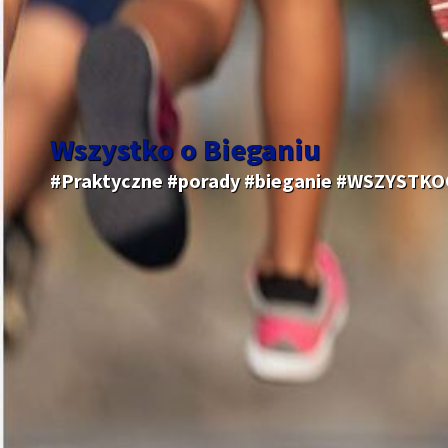
Wszystko o Bieganiu
#Praktyczne #porady #bieganie #WSZYSTK