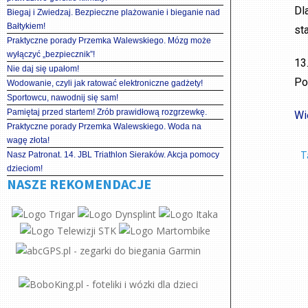
Dl
Biegaj i Zwiedzaj. Bezpieczne plażowanie i bieganie nad
Bałtykiem!
st
Praktyczne porady Przemka Walewskiego. Mózg może
wyłączyć „bezpiecznik”!
13
Nie daj się upałom!
Po
Wodowanie, czyli jak ratować elektroniczne gadżety!
Sportowcu, nawodnij się sam!
Pamiętaj przed startem! Zrób prawidłową rozgrzewkę.
Wi
Praktyczne porady Przemka Walewskiego. Woda na
wagę złota!
T
Nasz Patronat. 14. JBL Triathlon Sieraków. Akcja pomocy
dzieciom!
NASZE REKOMENDACJE