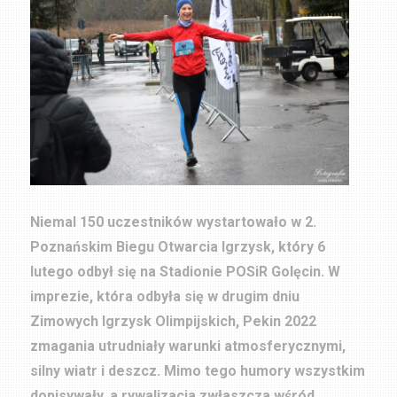
Niemal 150 uczestników wystartowało w 2.
Poznańskim Biegu Otwarcia Igrzysk, który 6
lutego odbył się na Stadionie POSiR Golęcin. W
imprezie, która odbyła się w drugim dniu
Zimowych Igrzysk Olimpijskich, Pekin 2022
zmagania utrudniały warunki atmosferycznymi,
silny wiatr i deszcz. Mimo tego humory wszystkim
dopisywały, a rywalizacja zwłaszcza wśród