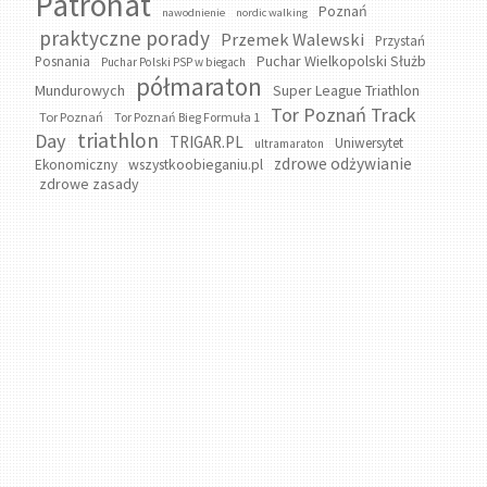
Patronat
Poznań
nawodnienie
nordic walking
praktyczne porady
Przemek Walewski
Przystań
Puchar Wielkopolski Służb
Posnania
Puchar Polski PSP w biegach
półmaraton
Mundurowych
Super League Triathlon
Tor Poznań Track
Tor Poznań
Tor Poznań Bieg Formuła 1
triathlon
Day
TRIGAR.PL
Uniwersytet
ultramaraton
zdrowe odżywianie
wszystkoobieganiu.pl
Ekonomiczny
zdrowe zasady