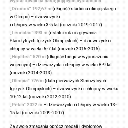
wystartowali na następujących dystansach:
„Dromos” 192,67 m
(długość stadionu olimpijskiego
w Olimpii) – dziewczynki
i chłopcy w wieku 3-5 lat (roczniki 2019-2017)
„Leonidas” 393 m
(ostatni rok rozgrywania
Starożytnych Igrzysk Olimpijskich) – dziewczynki i
chłopcy w wieku 6-7 lat (roczniki 2016-2015)
„Hoplites” 520 m
(długość biegu w wyposażeniu
wojennym) – dziewczynki i chłopcy w wieku 8-9 lat
(roczniki 2014-2013)
„Olimpia” 776 m
(data pierwszych Starożytnych
Igrzysk Olimpijskich) – dziewczynki i chłopcy w wieku
10-12 lat (roczniki 2012-2010)
„Pekin” 2022 m
– dziewczynki i chłopcy w wieku 13-
15 lat (roczniki 2009-2007)
Za swoje zmagania oprócz medali i dyplomów