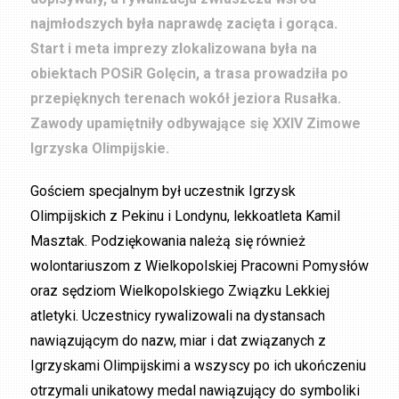
najmłodszych była naprawdę zacięta i gorąca.
Start i meta imprezy zlokalizowana była na
obiektach POSiR Golęcin, a trasa prowadziła po
przepięknych terenach wokół jeziora Rusałka.
Zawody upamiętniły odbywające się XXIV Zimowe
Igrzyska Olimpijskie.
Gościem specjalnym był uczestnik Igrzysk
Olimpijskich z Pekinu i Londynu, lekkoatleta Kamil
Masztak. Podziękowania należą się również
wolontariuszom z Wielkopolskiej Pracowni Pomysłów
oraz sędziom Wielkopolskiego Związku Lekkiej
atletyki. Uczestnicy rywalizowali na dystansach
nawiązującym do nazw, miar i dat związanych z
Igrzyskami Olimpijskimi a wszyscy po ich ukończeniu
otrzymali unikatowy medal nawiązujący do symboliki