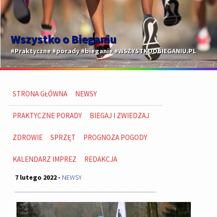
Wszystko o Bieganiu
#Praktyczne #porady #bieganie #WSZYSTKOOBIEGANIU.PL
STRONA GŁÓWNA
NEWSY
PRAKTYCZNE PORADY
BIEGAJ I ZWIEDZAJ
ZDROWIE
SPRZĘT
PROGNOZA POGODY
KALENDARZ IMPREZ
REDAKCJA
7 lutego 2022 -
NEWSY