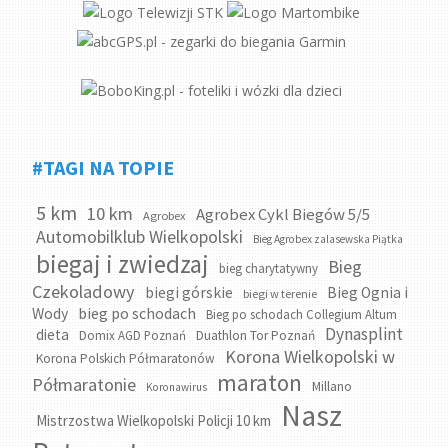
#TAGI NA TOPIE
5 km
10 km
Agrobex Cykl Biegów 5/5
Agrobex
Automobilklub Wielkopolski
Bieg Agrobex zalasewska Piątka
biegaj i zwiedzaj
Bieg
bieg charytatywny
Czekoladowy
biegi górskie
Bieg Ognia i
biegi w terenie
bieg po schodach
Wody
Bieg po schodach Collegium Altum
Dynasplint
dieta
Domix AGD Poznań
Duathlon Tor Poznań
Korona Wielkopolski w
Korona Polskich Półmaratonów
maraton
Półmaratonie
Millano
Koronawirus
Nasz
Mistrzostwa Wielkopolski Policji 10 km