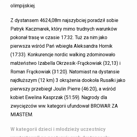
olimpijskiej.
Z dystansem 4624,08m najszybciej poradził sobie
Patryk Kaczmarek, który mimo trudnych warunków
pokonał trasę w czasie 17:32. Tuż za nim jako
pierwsza wśród Pań wbiegła Aleksandra Hornik
(17:33). Konkurencje nordic walking zdominowało
małżeństwo Izabella Okrzesik-Frąckowiak (32,13) i
Roman Frąckowiak (31:20). Natomiast na dystansie
najdłuższym (12 km) 3 okrążenia dookoła Rusałki jako
pierwszy przebiegł Joulin Pierre (46:20), a wśród
kobiet Ewelina Kasprzak (51:59). Nagrody dla
zwycięzców ww. kategorii ufundował BROWAR ZA
MIASTEM.
W kategorii dzieci i młodzieży uczestnicy