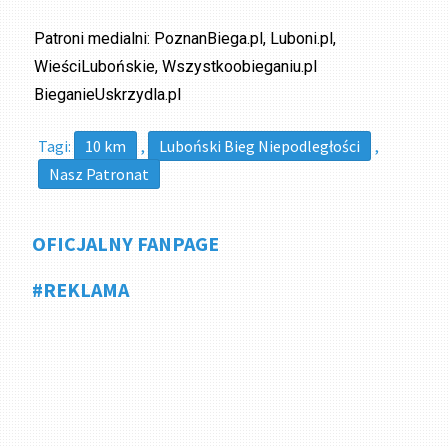
Patroni medialni: PoznanBiega.pl, Luboni.pl,
WieściLubońskie, Wszystkoobieganiu.pl
BieganieUskrzydla.pl
Tagi:
10 km
,
Luboński Bieg Niepodległości
,
Nasz Patronat
OFICJALNY FANPAGE
#REKLAMA