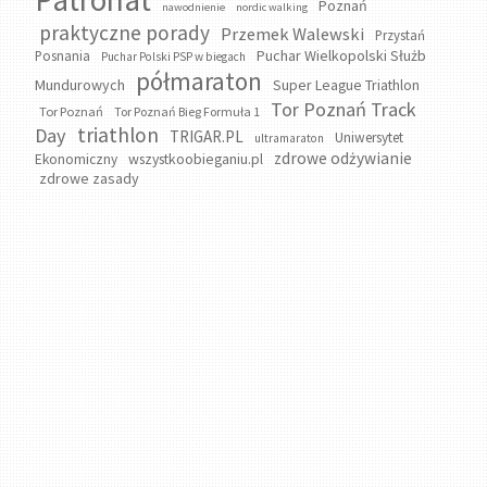
Poznań
nawodnienie
nordic walking
praktyczne porady
Przemek Walewski
Przystań
Puchar Wielkopolski Służb
Posnania
Puchar Polski PSP w biegach
półmaraton
Mundurowych
Super League Triathlon
Tor Poznań Track
Tor Poznań
Tor Poznań Bieg Formuła 1
triathlon
Day
TRIGAR.PL
Uniwersytet
ultramaraton
zdrowe odżywianie
wszystkoobieganiu.pl
Ekonomiczny
zdrowe zasady