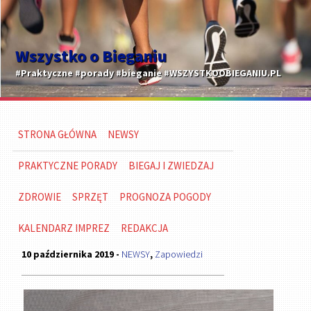
Wszystko o Bieganiu
#Praktyczne #porady #bieganie #WSZYSTKOOBIEGANIU.PL
STRONA GŁÓWNA
NEWSY
PRAKTYCZNE PORADY
BIEGAJ I ZWIEDZAJ
ZDROWIE
SPRZĘT
PROGNOZA POGODY
KALENDARZ IMPREZ
REDAKCJA
10 października 2019 -
NEWSY
,
Zapowiedzi