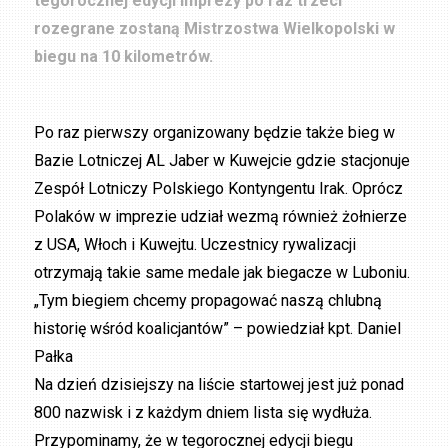
tegorocznej edycji imprezy po raz trzeci
rozegrane zostaną Mistrzostwa Wielkopolski w
biegu na 10 kilometrów.
Po raz pierwszy organizowany będzie także bieg w
Bazie Lotniczej AL Jaber w Kuwejcie gdzie stacjonuje
Zespół Lotniczy Polskiego Kontyngentu Irak. Oprócz
Polaków w imprezie udział wezmą również żołnierze
z USA, Włoch i Kuwejtu. Uczestnicy rywalizacji
otrzymają takie same medale jak biegacze w Luboniu.
„Tym biegiem chcemy propagować naszą chlubną
historię wśród koalicjantów” – powiedział kpt. Daniel
Pałka
Na dzień dzisiejszy na liście startowej jest już ponad
800 nazwisk i z każdym dniem lista się wydłuża.
Przypominamy, że w tegorocznej edycji biegu