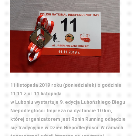
11 listopada 2019 roku (poniedziałek) o godzinie
11:11 z ul. 11 listopada
w Luboniu wystartuje 9. edycja Lubońskiego Biegu
Niepodległości. Impreza na dystansie 10 km,
której organizatorem jest Ronin Running odbędzie
się tradycyjnie w Dzień Niepodległości. W ramach