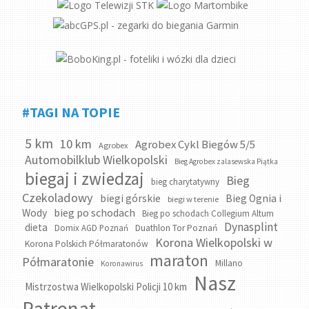
#TAGI NA TOPIE
5 km
10 km
Agrobex Cykl Biegów 5/5
Agrobex
Automobilklub Wielkopolski
Bieg Agrobex zalasewska Piątka
biegaj i zwiedzaj
Bieg
bieg charytatywny
Czekoladowy
biegi górskie
Bieg Ognia i
biegi w terenie
bieg po schodach
Wody
Bieg po schodach Collegium Altum
Dynasplint
dieta
Domix AGD Poznań
Duathlon Tor Poznań
Korona Wielkopolski w
Korona Polskich Półmaratonów
maraton
Półmaratonie
Millano
Koronawirus
Nasz
Mistrzostwa Wielkopolski Policji 10 km
Patronat