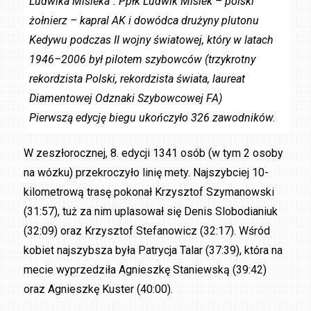
Ludwika Misieka”. Ppłk Ludwik Misiek – polski
żołnierz – kapral AK i dowódca drużyny plutonu
Kedywu podczas II wojny światowej, który w latach
1946–2006 był pilotem szybowców (trzykrotny
rekordzista Polski, rekordzista świata, laureat
Diamentowej Odznaki Szybowcowej FA)
Pierwszą edycję biegu ukończyło 326 zawodników.
W zeszłorocznej, 8. edycji 1341 osób (w tym 2 osoby
na wózku) przekroczyło linię mety. Najszybciej 10-
kilometrową trasę pokonał Krzysztof Szymanowski
(31:57), tuż za nim uplasował się Denis Slobodianiuk
(32:09) oraz Krzysztof Stefanowicz (32:17). Wśród
kobiet najszybsza była Patrycja Talar (37:39), która na
mecie wyprzedziła Agnieszkę Staniewską (39:42)
oraz Agnieszkę Kuster (40:00).