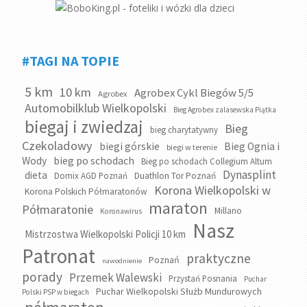
#TAGI NA TOPIE
5 km
10 km
Agrobex Cykl Biegów 5/5
Agrobex
Automobilklub Wielkopolski
Bieg Agrobex zalasewska Piątka
biegaj i zwiedzaj
Bieg
bieg charytatywny
Czekoladowy
biegi górskie
Bieg Ognia i
biegi w terenie
bieg po schodach
Wody
Bieg po schodach Collegium Altum
Dynasplint
dieta
Domix AGD Poznań
Duathlon Tor Poznań
Korona Wielkopolski w
Korona Polskich Półmaratonów
maraton
Półmaratonie
Millano
Koronawirus
Nasz
Mistrzostwa Wielkopolski Policji 10 km
Patronat
praktyczne
Poznań
nawodnienie
porady
Przemek Walewski
Przystań Posnania
Puchar
Puchar Wielkopolski Służb Mundurowych
Polski PSP w biegach