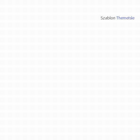
Szablon
ThemeIsle