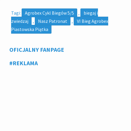
Tagi:
Agrobex Cykl Biegów 5/5
,
biegaj i
zwiedzaj
,
Nasz Patronat
,
VI Bieg Agrobex
Piastowska Piątka
OFICJALNY FANPAGE
#REKLAMA