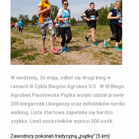
W niedzielę, 26 maja, odbył się drugi bieg w
ramach III Cyklu Biegów Agrobex 5/5 . W VI Biegu
Agrobex Piastowska Piątka wzięło udział prawie
200 biegaczek i biegaczy oraz miłośników nordic
walking. Lista startowa zapełniła się bardzo
szybko. Limit uczestników wynosi 200 osób.
Zawodnicy pokonali tradycyjną „piątkę” (5 km)