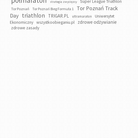
półmaraton
Super League Triathlon
strategia zwycięzcy
Tor Poznań Track
Tor Poznań
Tor Poznań Bieg Formuła 1
triathlon
Day
TRIGAR.PL
Uniwersytet
ultramaraton
zdrowe odżywianie
wszystkoobieganiu.pl
Ekonomiczny
zdrowe zasady