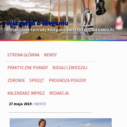
Wszystko o Bieganiu
#Praktyczne #porady #bieganie #WSZYSTKOOBIEGANIU.PL
STRONA GŁÓWNA
NEWSY
PRAKTYCZNE PORADY
BIEGAJ I ZWIEDZAJ
ZDROWIE
SPRZĘT
PROGNOZA POGODY
KALENDARZ IMPREZ
REDAKCJA
27 maja 2019 -
NEWSY