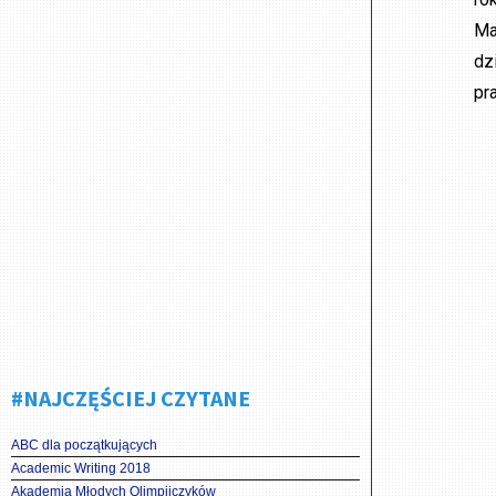
Ma
dz
pr
#NAJCZĘŚCIEJ CZYTANE
ABC dla początkujących
Academic Writing 2018
Akademia Młodych Olimpijczyków