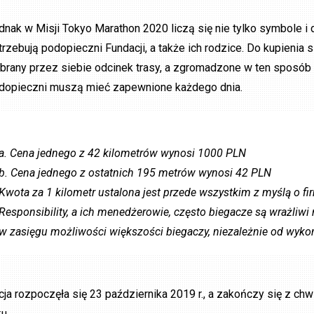
dnak w Misji Tokyo Marathon 2020 liczą się nie tylko symbole i 
trzebują podopieczni Fundacji, a także ich rodzice. Do kupienia
brany przez siebie odcinek trasy, a zgromadzone w ten sposób 
dopieczni muszą mieć zapewnione każdego dnia.
a. Cena jednego z 42 kilometrów wynosi 1000 PLN
b. Cena jednego z ostatnich 195 metrów wynosi 42 PLN
Kwota za 1 kilometr ustalona jest przede wszystkim z myślą o firm
Responsibility, a ich menedżerowie, często biegacze są wrażliwi 
w zasięgu możliwości większości biegaczy, niezależnie od wykon
cja rozpoczęła się 23 października 2019 r., a zakończy się z ch
u.