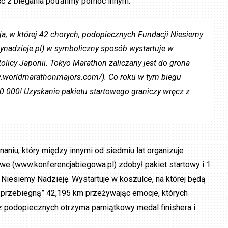
ć z biegania potrafimy pomóc innym.
ja, w której 42 chorych, podopiecznych Fundacji Niesiemy
ynadzieje.pl) w symboliczny sposób wystartuje w
licy Japonii. Tokyo Marathon zaliczany jest do grona
w.worldmarathonmajors.com/). Co roku w tym biegu
0 000! Uzyskanie pakietu startowego graniczy wręcz z
niu, który między innymi od siedmiu lat organizuje
we (www.konferencjabiegowa.pl) zdobył pakiet startowy i 1
Niesiemy Nadzieję. Wystartuje w koszulce, na której będą
 „przebiegną” 42,195 km przeżywając emocje, których
z podopiecznych otrzyma pamiątkowy medal finishera i