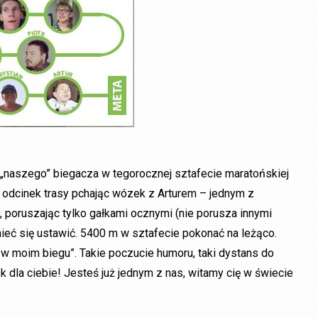
 „naszego” biegacza w tegorocznej sztafecie maratońskiej
 odcinek trasy pchając wózek z Arturem – jednym z
ł, poruszając tylko gałkami ocznymi (nie porusza innymi
mieć się ustawić. 5400 m w sztafecie pokonać na leżąco.
w moim biegu”. Takie poczucie humoru, taki dystans do
ek dla ciebie! Jesteś już jednym z nas, witamy cię w świecie