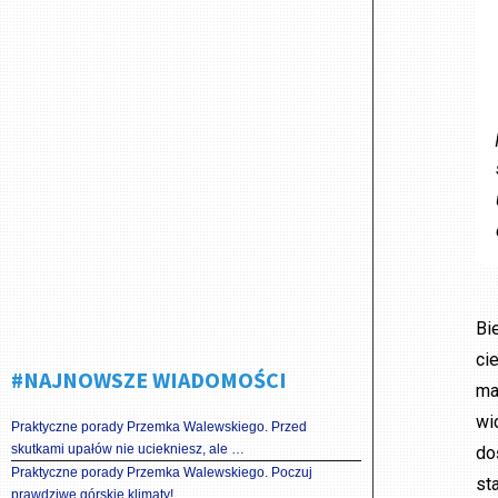
Bi
ci
#NAJNOWSZE WIADOMOŚCI
ma
wi
Praktyczne porady Przemka Walewskiego. Przed
skutkami upałów nie uciekniesz, ale …
do
Praktyczne porady Przemka Walewskiego. Poczuj
st
prawdziwe górskie klimaty!