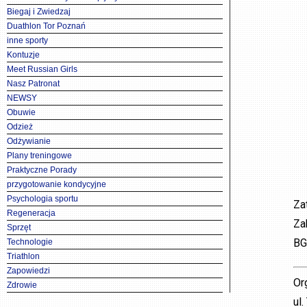
Biegaj i Zwiedzaj
Duathlon Tor Poznań
inne sporty
Kontuzje
Meet Russian Girls
Nasz Patronat
NEWSY
Obuwie
Odzież
Odżywianie
Plany treningowe
Praktyczne Porady
przygotowanie kondycyjne
Psychologia sportu
Za
Regeneracja
Za
Sprzęt
BG
Technologie
Triathlon
Zapowiedzi
Or
Zdrowie
ul