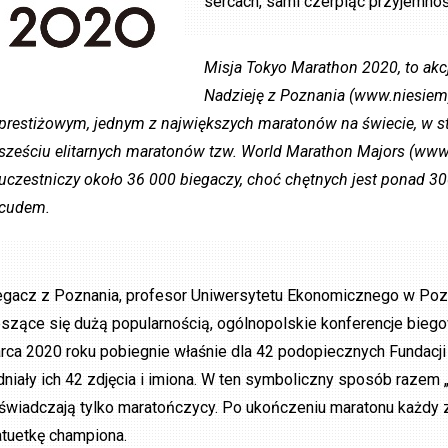
sercach, sami czerpiąc przyjemnoś
Misja Tokyo Marathon 2020, to akc
Nadzieję z Poznania (www.niesiem
prestiżowym, jednym z największych maratonów na świecie, w sto
sześciu elitarnych maratonów tzw. World Marathon Majors (ww
uczestniczy około 36 000 biegaczy, choć chętnych jest ponad 30
cudem.
egacz z Poznania, profesor Uniwersytetu Ekonomicznego w Pozna
eszące się dużą popularnością, ogólnopolskie konferencje biego
rca 2020 roku pobiegnie właśnie dla 42 podopiecznych Fundacji 
dniały ich 42 zdjęcia i imiona. W ten symboliczny sposób razem
świadczają tylko maratończycy. Po ukończeniu maratonu każdy 
atuetkę championa.