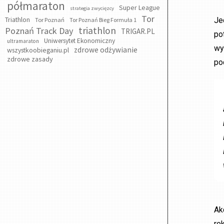
półmaraton
Super League
strategia zwycięzcy
Tor
Triathlon
Je
Tor Poznań
Tor Poznań Bieg Formuła 1
triathlon
Poznań Track Day
TRIGAR.PL
po
Uniwersytet Ekonomiczny
ultramaraton
wy
zdrowe odżywianie
wszystkoobieganiu.pl
zdrowe zasady
po
Ak
rok