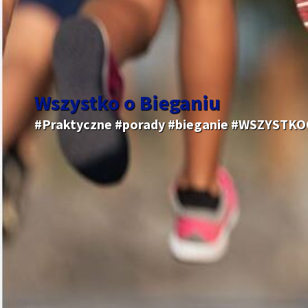
Wszystko o Bieganiu
#Praktyczne #porady #bieganie #WSZYSTK