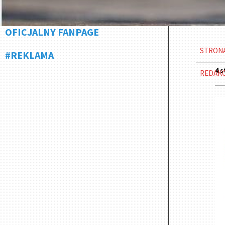
OFICJALNY FANPAGE
STRON
#REKLAMA
4 s
REDAK