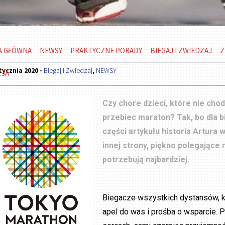
A GŁÓWNA
NEWSY
PRAKTYCZNE PORADY
BIEGAJ I ZWIEDZAJ
Z
tycznia 2020 -
Biegaj i Zwiedzaj
,
NEWSY
CJA
Czy chore dzieci, które nie chod
przebiec maraton? Tak, bo dla b
części artykułu historia Artura 
innej strony, piękno polegające
potrzebują najbardziej.
Biegacze wszystkich dystansów, każ
apel do was i prośba o wsparcie. 