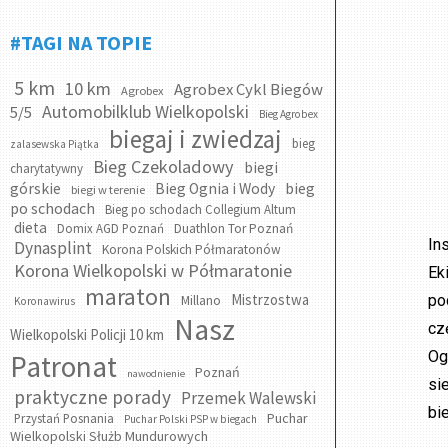
#TAGI NA TOPIE
5 km
10 km
Agrobex Cykl Biegów
Agrobex
Automobilklub Wielkopolski
5/5
Bieg Agrobex
biegaj i zwiedzaj
bieg
zalasewska Piątka
Bieg Czekoladowy
biegi
charytatywny
bieg
górskie
Bieg Ognia i Wody
biegi w terenie
po schodach
Bieg po schodach Collegium Altum
dieta
Domix AGD Poznań
Duathlon Tor Poznań
In
Dynasplint
Korona Polskich Półmaratonów
Korona Wielkopolski w Półmaratonie
Ek
maraton
Mistrzostwa
po
Millano
Koronawirus
Nasz
cz
Wielkopolski Policji 10 km
Og
Patronat
Poznań
nawodnienie
si
praktyczne porady
Przemek Walewski
bie
Puchar
Przystań Posnania
Puchar Polski PSP w biegach
Wielkopolski Służb Mundurowych