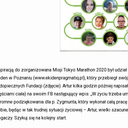
spiracją do zorganizowana Misji Tokyo Marathon 2020 był udział
iden w Poznaniu (www.ekidenpragmatiq.pl), który przebiegł swój
dopiecznych Fundacji (zdjęcie). Artur kilka godzin później napisa
ęściami ciała) na swoim FB następujący wpis: „W życiu trzeba u
romne podziękowania dla p. Zygmunta, który wykonał całą pracę 
ebie, będąc w tak trudnej sytuacji życiowej – Artur, wielki szacun
gaczy. Szykuj się na kolejny start.