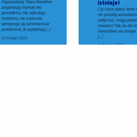
Organizatorzy Tokyo Marathon
istnieje!
zorganizują imprezę bez
Czy chore dzieci, które 
precedensu. Nie odwołują
nie potrafią samodzielni
maratonu, ale z powodu
oddychać, mogą przeb
szerzącego się koronawirusa
maraton? Tak, bo dla b
postanowili, że wystartują [...]
niemożliwe nie istnieje
[...]
22 lutego 2020
4 stycznia 2020