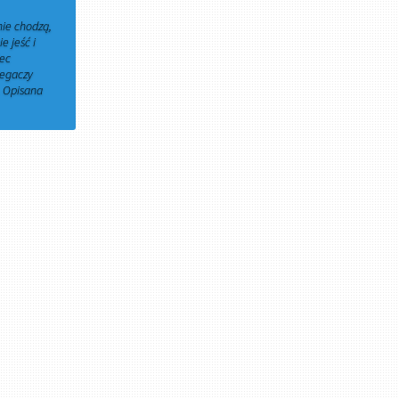
nie chodzą,
e jeść i
iec
iegaczy
. Opisana