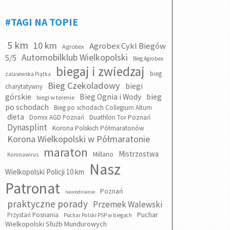
#TAGI NA TOPIE
5 km
10 km
Agrobex Cykl Biegów
Agrobex
Automobilklub Wielkopolski
5/5
Bieg Agrobex
biegaj i zwiedzaj
bieg
zalasewska Piątka
Bieg Czekoladowy
biegi
charytatywny
bieg
górskie
Bieg Ognia i Wody
biegi w terenie
po schodach
Bieg po schodach Collegium Altum
dieta
Domix AGD Poznań
Duathlon Tor Poznań
Dynasplint
Korona Polskich Półmaratonów
Korona Wielkopolski w Półmaratonie
maraton
Mistrzostwa
Millano
Koronawirus
Nasz
Wielkopolski Policji 10 km
Patronat
Poznań
nawodnienie
praktyczne porady
Przemek Walewski
Puchar
Przystań Posnania
Puchar Polski PSP w biegach
Wielkopolski Służb Mundurowych