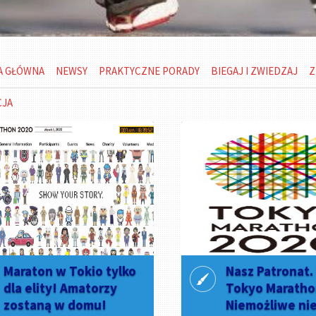
A GŁÓWNA
NEWSY
PRAKTYCZNE PORADY
BIEGAJ I ZWIEDZAJ
Z
CJA
Maraton w Tokio tylko
Nasz Patronat.
dla elity! Amatorzy
Tokyo Maratho
zostaną w domu!
Niemożliwe ni