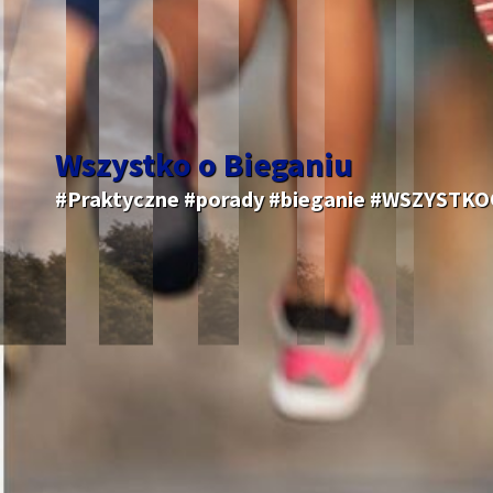
Wszystko o Bieganiu
#Praktyczne #porady #bieganie #WSZYSTK