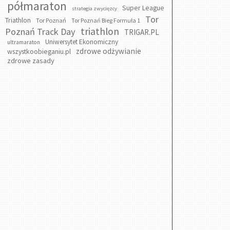
półmaraton
Super League
strategia zwycięzcy
Tor
Triathlon
Tor Poznań
Tor Poznań Bieg Formuła 1
triathlon
Poznań Track Day
TRIGAR.PL
Uniwersytet Ekonomiczny
ultramaraton
zdrowe odżywianie
wszystkoobieganiu.pl
zdrowe zasady