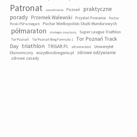
Patronat
praktyczne
Poznań
nawodnienie
porady
Przemek Walewski
Przystań Posnania
Puchar
Puchar Wielkopolski Służb Mundurowych
Polski PSP w biegach
półmaraton
Super League Triathlon
strategia zwycięzcy
Tor Poznań Track
Tor Poznań
Tor Poznań Bieg Formuła 1
triathlon
Day
TRIGAR.PL
Uniwersytet
ultramaraton
zdrowe odżywianie
wszystkoobieganiu.pl
Ekonomiczny
zdrowe zasady