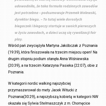
udowodniła, że taka formuła rodzinnych zawodów
jest potrzebna – podsumowuje Przemek Walewski,
dyrektor biegu. – To tutaj wiele dorosłych
biegaczek i biegaczy startuje w swoich pierwszych
w życiu zawodach, a dzieci uczą się rywalizacji fair
play.
Wśród pań zwyciężyła Martyna Jakóbczak z Poznania
(19:39), która finiszowała na trzecim miejscu open! Na
drugim stopniu podium stanęła Anna Wiśniewska
(20:39), a na trzecim Katarzyna Pasieka (22:07), obie z
Poznania.
W kategorii nordic walking najszybciej
przymaszerował do mety Jacek Witucki z
Poznania(30:29), a najszybszą kobietą w kategorii NW
okazała się Sylwia Stelmaszczyk z m. Chomęcice