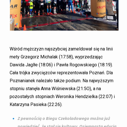
Wśród mężczyzn najszybciej zameldował się na linii
mety Grzegorz Michalak (17:58), wyprzedzając
Dawida Jaglłe (18:06) i Pawła Rogowskiego (18:19).
Cała trójka zwycięzców reprezentowała Poznań. Dla
Poznanianek należało także podium. Na najwyższym
stopniu stanęła Anna Wiśniewska (21:5O), a na
pozostałych stopniach Weronika Hendzielka (22:07) i
Katarzyna Pasieka (22:26).
Z pewnością o Biegu Czekoladowego można już
powiedzieć, że stał się kultowy. Osiemnasta edycja