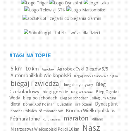
#TAGI NA TOPIE
5 km
10 km
Agrobex Cykl Biegów 5/5
Agrobex
Automobilklub Wielkopolski
Bieg Agrobex zalasewska Piątka
biegaj i zwiedzaj
Bieg
bieg charytatywny
Czekoladowy
biegi górskie
Bieg Ognia i
biegi w terenie
bieg po schodach
Wody
Bieg po schodach Collegium Altum
Dynasplint
dieta
Domix AGD Poznań
Duathlon Tor Poznań
Korona Wielkopolski w
Korona Polskich Półmaratonów
maraton
Półmaratonie
Millano
Koronawirus
Nasz
Mistrzostwa Wielkopolski Policji 10 km