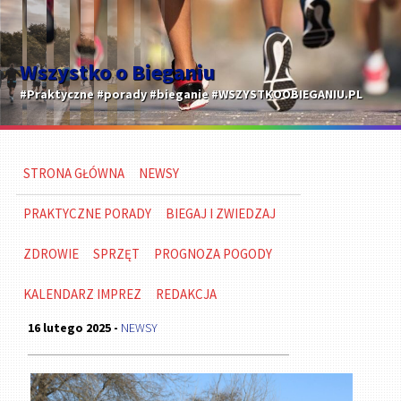
Wszystko o Bieganiu
#Praktyczne #porady #bieganie #WSZYSTKOOBIEGANIU.PL
STRONA GŁÓWNA
NEWSY
PRAKTYCZNE PORADY
BIEGAJ I ZWIEDZAJ
ZDROWIE
SPRZĘT
PROGNOZA POGODY
KALENDARZ IMPREZ
REDAKCJA
16 lutego 2025 -
NEWSY